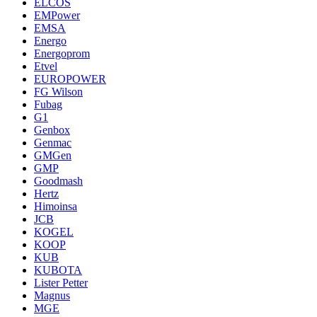
ELCOS
EMPower
EMSA
Energo
Energoprom
Etvel
EUROPOWER
FG Wilson
Fubag
G1
Genbox
Genmac
GMGen
GMP
Goodmash
Hertz
Himoinsa
JCB
KOGEL
KOOP
KUB
KUBOTA
Lister Petter
Magnus
MGE