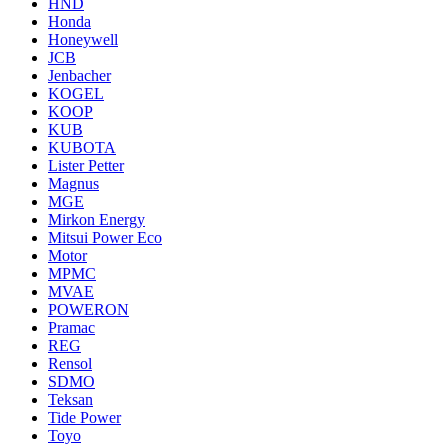
HND
Honda
Honeywell
JCB
Jenbacher
KOGEL
KOOP
KUB
KUBOTA
Lister Petter
Magnus
MGE
Mirkon Energy
Mitsui Power Eco
Motor
MPMC
MVAE
POWERON
Pramac
REG
Rensol
SDMO
Teksan
Tide Power
Toyo