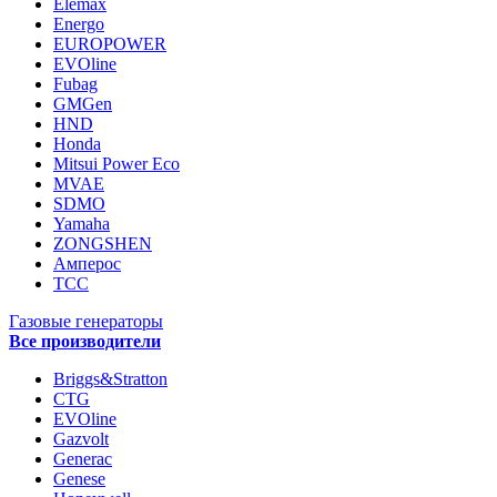
Elemax
Energo
EUROPOWER
EVOline
Fubag
GMGen
HND
Honda
Mitsui Power Eco
MVAE
SDMO
Yamaha
ZONGSHEN
Амперос
ТСС
Газовые генераторы
Все производители
Briggs&Stratton
CTG
EVOline
Gazvolt
Generac
Genese