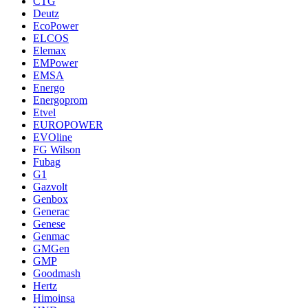
CTG
Deutz
EcoPower
ELCOS
Elemax
EMPower
EMSA
Energo
Energoprom
Etvel
EUROPOWER
EVOline
FG Wilson
Fubag
G1
Gazvolt
Genbox
Generac
Genese
Genmac
GMGen
GMP
Goodmash
Hertz
Himoinsa