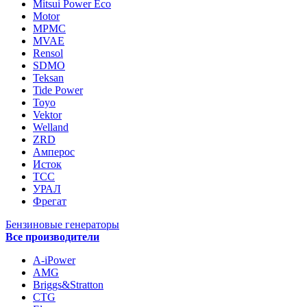
Mitsui Power Eco
Motor
MPMC
MVAE
Rensol
SDMO
Teksan
Tide Power
Toyo
Vektor
Welland
ZRD
Амперос
Исток
ТСС
УРАЛ
Фрегат
Бензиновые генераторы
Все производители
A-iPower
AMG
Briggs&Stratton
CTG