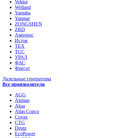
Vektor
Welland
Yamaha
Yanmar
ZONGSHEN
ZRD
Амперос
Исток
ТЕХ
ТСС
УРАЛ
ФАС
Фрегат
Дизельные генераторы
Все производители
AGG
Airman
Aksa
Atlas Copco
Covax
CTG
Deutz
EcoPower