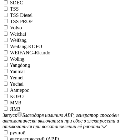
SDEC
TSS
TSS Diesel
TSS PROF
Volvo
Weichai
Weifang
Weifang-KOFO
WEIFANG-Ricardo
Woling
Yangdong
Yanmar
Yennei
Yuchai
Амперос
КОFO
ММЗ
ЯМЗ
Запуск
Благодаря наличию АВР, генератор способен
автоматически включаться при сбое в электросети и
отключаться при восстановлении её работы
ручной
автоматический (АВР)