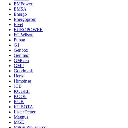
EMPower
EMSA
Energo
Energoprom
Etvel
EUROPOWER
FG Wilson
Fubag
G1
Genbox
Genmac
GMGen
GMP
Goodmash
Hertz
Himoinsa
JCB
KOGEL
KOOP
KUB
KUBOTA
Lister Petter
Magnus
MGE
Mitsui Power Eco