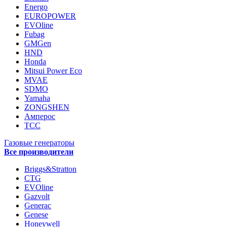
Energo
EUROPOWER
EVOline
Fubag
GMGen
HND
Honda
Mitsui Power Eco
MVAE
SDMO
Yamaha
ZONGSHEN
Амперос
ТСС
Газовые генераторы
Все производители
Briggs&Stratton
CTG
EVOline
Gazvolt
Generac
Genese
Honeywell