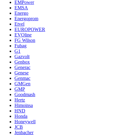
EMPower
EMSA
Energo
Energoprom
Etvel
EUROPOWER
EVOline
FG Wilson
Fubag
G1
Gazvolt
Genbox
Generac
Genese
Genmac
GMGen
GMP
Goodmash
Hertz
Himoinsa
HND
Honda
Honeywell
JCB
Jenbacher