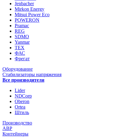
Jenbacher
Mirkon Energy
Mitsui Power Eco
POWERON
Pramac
REG
SDMO
Yanmar
ТЕХ
ФАС
Фрегат
Оборудование
Стабилизаторы напряжения
Все производители
Lider
NDCorp
Oberon
Ortea
Штиль
Производство
АВР
Контейнеры