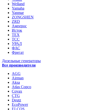
Welland
Yamaha
Yanmar
ZONGSHEN
ZRD
Амперос
Исток
ТЕХ
ТСС
УРАЛ
ФАС
Фрегат
Дизельные генераторы
Все производители
AGG
Airman
Aksa
Atlas Copco
Covax
CTG
Deutz
EcoPower
ELCOS