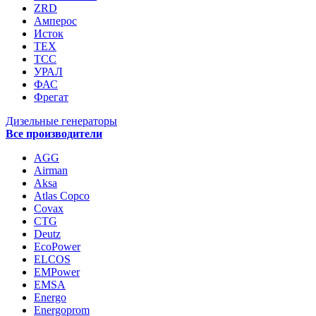
ZRD
Амперос
Исток
ТЕХ
ТСС
УРАЛ
ФАС
Фрегат
Дизельные генераторы
Все производители
AGG
Airman
Aksa
Atlas Copco
Covax
CTG
Deutz
EcoPower
ELCOS
EMPower
EMSA
Energo
Energoprom