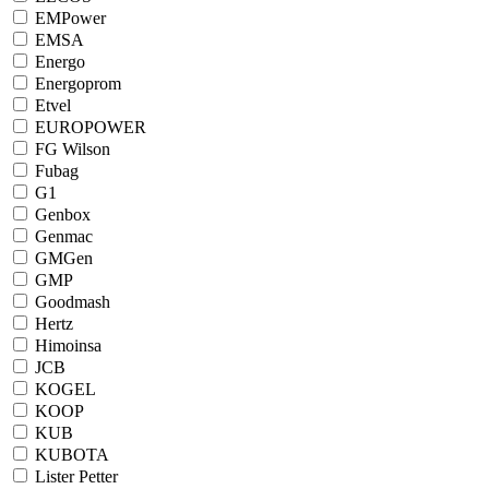
EMPower
EMSA
Energo
Energoprom
Etvel
EUROPOWER
FG Wilson
Fubag
G1
Genbox
Genmac
GMGen
GMP
Goodmash
Hertz
Himoinsa
JCB
KOGEL
KOOP
KUB
KUBOTA
Lister Petter