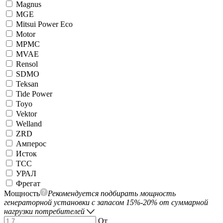
Magnus
MGE
Mitsui Power Eco
Motor
MPMC
MVAE
Rensol
SDMO
Teksan
Tide Power
Toyo
Vektor
Welland
ZRD
Амперос
Исток
ТСС
УРАЛ
Фрегат
Мощность
Рекомендуется подбирать мощность
генераторной установки с запасом 15%-20% от суммарной
нагрузки потребителей
От