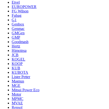
Etvel
EUROPOWER
FG Wilson
Fubag
G1
Genbox
Genmac
GMGen
GMP
Goodmash
Hertz
Himoinsa
JCB
KOGEL
KOOP
KUB
KUBOTA
Lister Petter
Magnus
MGE
Mitsui Power Eco
Motor
MPMC
MVAE
Rensol