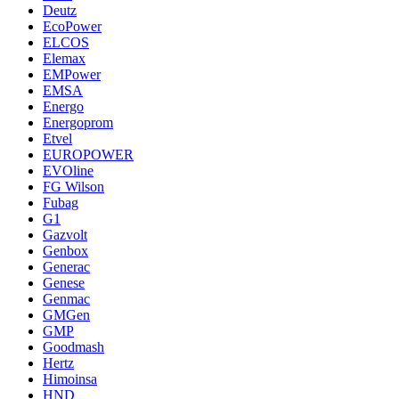
Deutz
EcoPower
ELCOS
Elemax
EMPower
EMSA
Energo
Energoprom
Etvel
EUROPOWER
EVOline
FG Wilson
Fubag
G1
Gazvolt
Genbox
Generac
Genese
Genmac
GMGen
GMP
Goodmash
Hertz
Himoinsa
HND