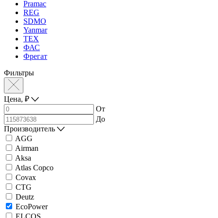
Pramac
REG
SDMO
Yanmar
ТЕХ
ФАС
Фрегат
Фильтры
Цена,
₽
От
До
Производитель
AGG
Airman
Aksa
Atlas Copco
Covax
CTG
Deutz
EcoPower
ELCOS