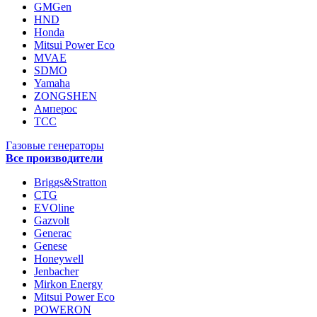
GMGen
HND
Honda
Mitsui Power Eco
MVAE
SDMO
Yamaha
ZONGSHEN
Амперос
ТСС
Газовые генераторы
Все производители
Briggs&Stratton
CTG
EVOline
Gazvolt
Generac
Genese
Honeywell
Jenbacher
Mirkon Energy
Mitsui Power Eco
POWERON