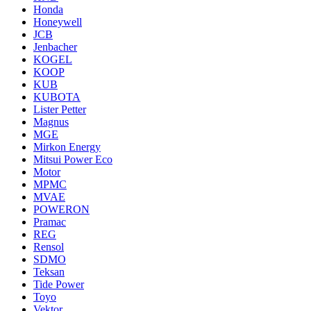
Honda
Honeywell
JCB
Jenbacher
KOGEL
KOOP
KUB
KUBOTA
Lister Petter
Magnus
MGE
Mirkon Energy
Mitsui Power Eco
Motor
MPMC
MVAE
POWERON
Pramac
REG
Rensol
SDMO
Teksan
Tide Power
Toyo
Vektor