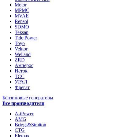
Motor
MPMC
MVAE
Rensol
SDMO
Teksan
Tide Power
Toyo
Vektor
Welland
ZRD
Амперос
Исток
ТСС
УРАЛ
Фрегат
Бензиновые генераторы
Все производители
A-iPower
AMG
Briggs&Stratton
CTG
Elemax