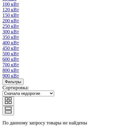
100 кВт
120 кВт
150 кВт
200 кВт
250 кВт
300 кВт
350 кВт
400 кВт
450 кВт
500 кВт
600 кВт
700 кВт
800 кВт
900 кВт
Фильтры
Сортировка:
По данному запросу товары не найдены