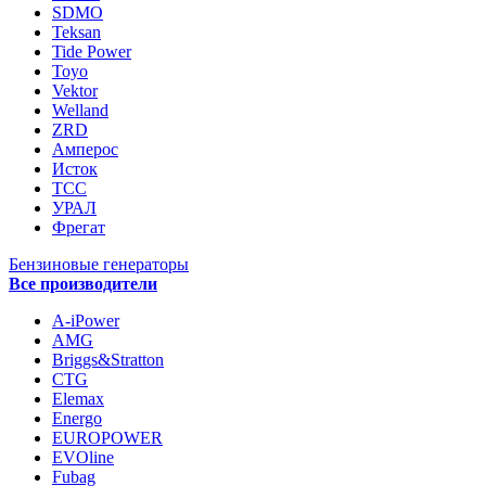
SDMO
Teksan
Tide Power
Toyo
Vektor
Welland
ZRD
Амперос
Исток
ТСС
УРАЛ
Фрегат
Бензиновые генераторы
Все производители
A-iPower
AMG
Briggs&Stratton
CTG
Elemax
Energo
EUROPOWER
EVOline
Fubag