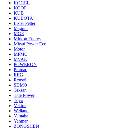
KOGEL
KOOP
KUB
KUBOTA
Lister Petter
Magnus
MGE
Mirkon Energy
Mitsui Power Eco
Motor
MPMC
MVAE
POWERON
Pramac
REG
Rensol
SDMO
Teksan
Tide Power
Toyo
Vektor
Welland
Yamaha
Yanmar
ZONGSHEN