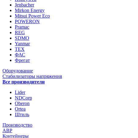
Jenbacher
Mirkon Energy
Mitsui Power Eco
POWERON
Pramac
REG
SDMO
Yanmar
ТЕХ
ФАС
Фрегат
Оборудование
Стабилизаторы напряжения
Все производители
Lider
NDCorp
Oberon
Ortea
Штиль
Производство
АВР
Контейнеры