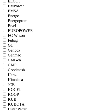
ELCOS
EMPower
EMSA
Energo
Energoprom
Etvel
EUROPOWER
FG Wilson
Fubag
G1
Genbox
Genmac
GMGen
GMP
Goodmash
Hertz
Himoinsa
JCB
KOGEL
KOOP
KUB
KUBOTA
Lister Petter