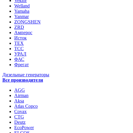
Vektor
Welland
Yamaha
Yanmar
ZONGSHEN
ZRD
Амперос
Исток
ТЕХ
ТСС
УРАЛ
ФАС
Фрегат
Дизельные генераторы
Все производители
AGG
Airman
Aksa
Atlas Copco
Covax
CTG
Deutz
EcoPower
ELCOS