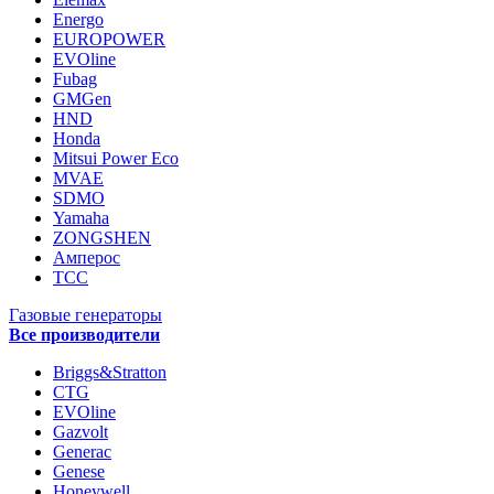
Energo
EUROPOWER
EVOline
Fubag
GMGen
HND
Honda
Mitsui Power Eco
MVAE
SDMO
Yamaha
ZONGSHEN
Амперос
ТСС
Газовые генераторы
Все производители
Briggs&Stratton
CTG
EVOline
Gazvolt
Generac
Genese
Honeywell