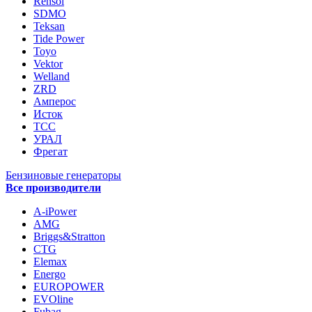
Rensol
SDMO
Teksan
Tide Power
Toyo
Vektor
Welland
ZRD
Амперос
Исток
ТСС
УРАЛ
Фрегат
Бензиновые генераторы
Все производители
A-iPower
AMG
Briggs&Stratton
CTG
Elemax
Energo
EUROPOWER
EVOline
Fubag