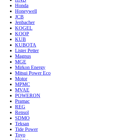
Honda
Honeywell
JCB
Jenbacher
KOGEL
KOOP
KUB
KUBOTA
Lister Petter
Magnus
MGE
Mirkon Energy
Mitsui Power Eco
Motor
MPMC
MVAE
POWERON
Pramac
REG
Rensol
SDMO
Teksan
Tide Power
Toyo