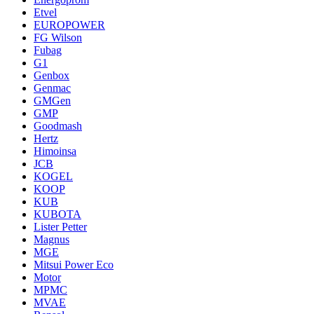
Etvel
EUROPOWER
FG Wilson
Fubag
G1
Genbox
Genmac
GMGen
GMP
Goodmash
Hertz
Himoinsa
JCB
KOGEL
KOOP
KUB
KUBOTA
Lister Petter
Magnus
MGE
Mitsui Power Eco
Motor
MPMC
MVAE