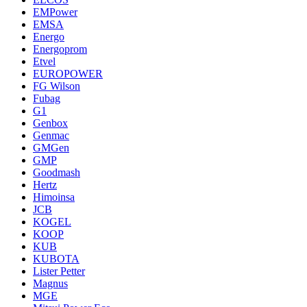
EMPower
EMSA
Energo
Energoprom
Etvel
EUROPOWER
FG Wilson
Fubag
G1
Genbox
Genmac
GMGen
GMP
Goodmash
Hertz
Himoinsa
JCB
KOGEL
KOOP
KUB
KUBOTA
Lister Petter
Magnus
MGE