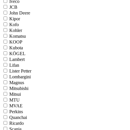
Iveco
JCB
John Deere
Kipor
Kofo
Kohler
Komatsu
KOOP
Kubota
KÖGEL
Lambert
Lifan
Lister Petter
Lombargini
Magnus
Mitsubishi
Mitsui
MTU
MVAE
Perkins
Quanchai
Ricardo
Scania