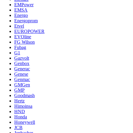
EMPower
EMSA
Energo
Energoprom
Etvel
EUROPOWER
EVOline
FG Wilson
Fubag
G1
Gazvolt
Genbox
Generac
Genese
Genmac
GMGen
GMP
Goodmash
Hertz
Himoinsa
HND
Honda
Honeywell
JCB
Jenbacher