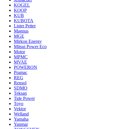
KOGEL
KOOP
KUB
KUBOTA
Lister Petter
Magnus
MGE
Mirkon Energy
Mitsui Power Eco
Motor
MPMC
MVAE
POWERON
Pramac
REG
Rensol
SDMO
Teksan
Tide Power
Toyo
Vektor
Welland
Yamaha
Yanmar