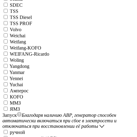
SDEC
TSS
TSS Diesel
TSS PROF
Volvo
Weichai
Weifang
Weifang-KOFO
WEIFANG-Ricardo
Woling
Yangdong
Yanmar
Yennei
Yuchai
Амперос
КОFO
ММЗ
ЯМЗ
Запуск
Благодаря наличию АВР, генератор способен
автоматически включаться при сбое в электросети и
отключаться при восстановлении её работы
ручной