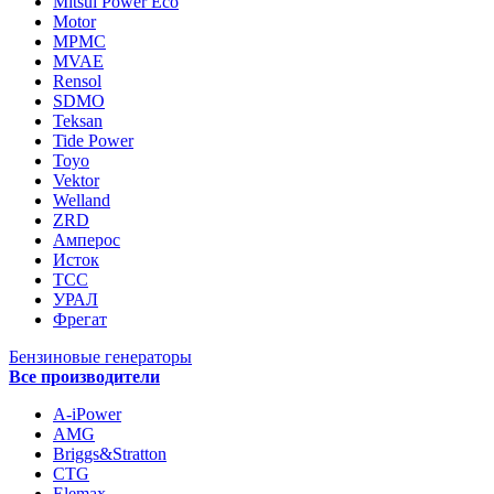
Mitsui Power Eco
Motor
MPMC
MVAE
Rensol
SDMO
Teksan
Tide Power
Toyo
Vektor
Welland
ZRD
Амперос
Исток
ТСС
УРАЛ
Фрегат
Бензиновые генераторы
Все производители
A-iPower
AMG
Briggs&Stratton
CTG
Elemax