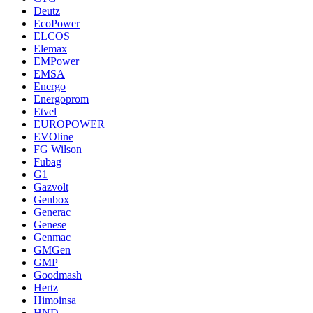
Deutz
EcoPower
ELCOS
Elemax
EMPower
EMSA
Energo
Energoprom
Etvel
EUROPOWER
EVOline
FG Wilson
Fubag
G1
Gazvolt
Genbox
Generac
Genese
Genmac
GMGen
GMP
Goodmash
Hertz
Himoinsa
HND