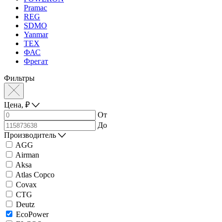
Pramac
REG
SDMO
Yanmar
ТЕХ
ФАС
Фрегат
Фильтры
Цена,
₽
От
До
Производитель
AGG
Airman
Aksa
Atlas Copco
Covax
CTG
Deutz
EcoPower