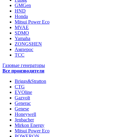
GMGen
HND
Honda
Mitsui Power Eco
MVAE
SDMO
Yamaha
ZONGSHEN
Амперос
ТСС
Газовые генераторы
Все производители
Briggs&Stratton
CTG
EVOline
Gazvolt
Generac
Genese
Honeywell
Jenbacher
Mirkon Energy
Mitsui Power Eco
POWERON