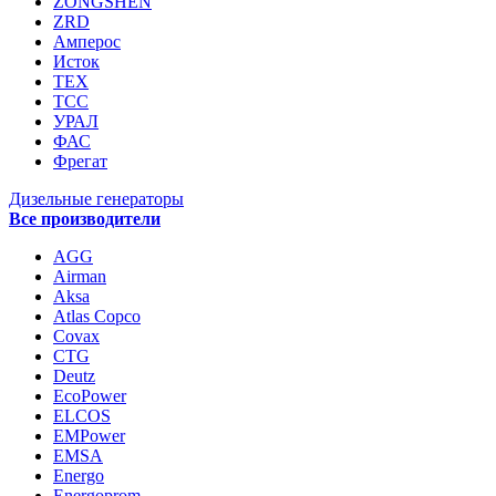
ZONGSHEN
ZRD
Амперос
Исток
ТЕХ
ТСС
УРАЛ
ФАС
Фрегат
Дизельные генераторы
Все производители
AGG
Airman
Aksa
Atlas Copco
Covax
CTG
Deutz
EcoPower
ELCOS
EMPower
EMSA
Energo
Energoprom