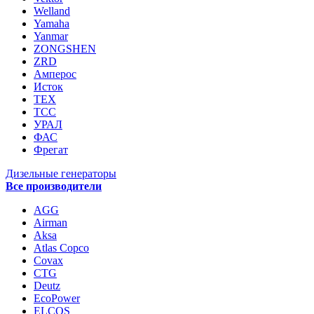
Welland
Yamaha
Yanmar
ZONGSHEN
ZRD
Амперос
Исток
ТЕХ
ТСС
УРАЛ
ФАС
Фрегат
Дизельные генераторы
Все производители
AGG
Airman
Aksa
Atlas Copco
Covax
CTG
Deutz
EcoPower
ELCOS