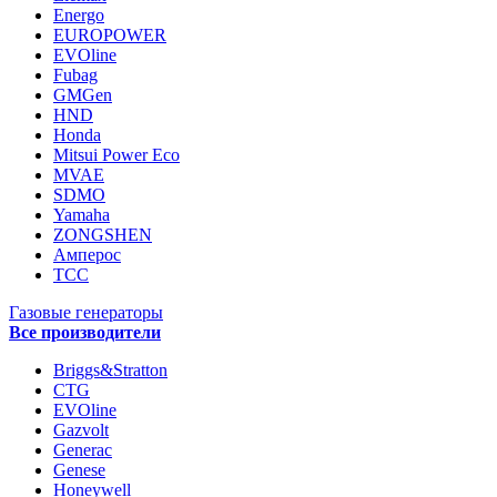
Energo
EUROPOWER
EVOline
Fubag
GMGen
HND
Honda
Mitsui Power Eco
MVAE
SDMO
Yamaha
ZONGSHEN
Амперос
ТСС
Газовые генераторы
Все производители
Briggs&Stratton
CTG
EVOline
Gazvolt
Generac
Genese
Honeywell