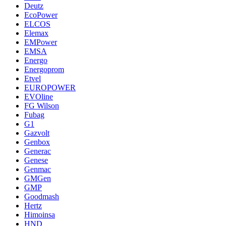
Deutz
EcoPower
ELCOS
Elemax
EMPower
EMSA
Energo
Energoprom
Etvel
EUROPOWER
EVOline
FG Wilson
Fubag
G1
Gazvolt
Genbox
Generac
Genese
Genmac
GMGen
GMP
Goodmash
Hertz
Himoinsa
HND