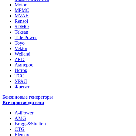
Motor
MPMC
MVAE
Rensol
SDMO
Teksan
Tide Power
Toyo
Vektor
Welland
ZRD
Амперос
Исток
ТСС
УРАЛ
Фрегат
Бензиновые генераторы
Все производители
A-iPower
AMG
Briggs&Stratton
CTG
Elemax