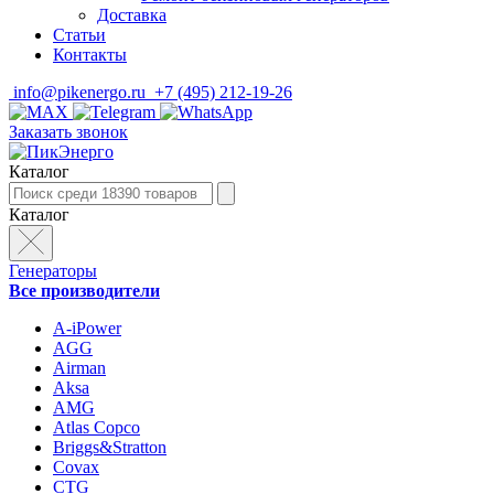
Доставка
Статьи
Контакты
info@pikenergo.ru
+7 (495) 212-19-26
Заказать звонок
Каталог
Каталог
Генераторы
Все производители
A-iPower
AGG
Airman
Aksa
AMG
Atlas Copco
Briggs&Stratton
Covax
CTG