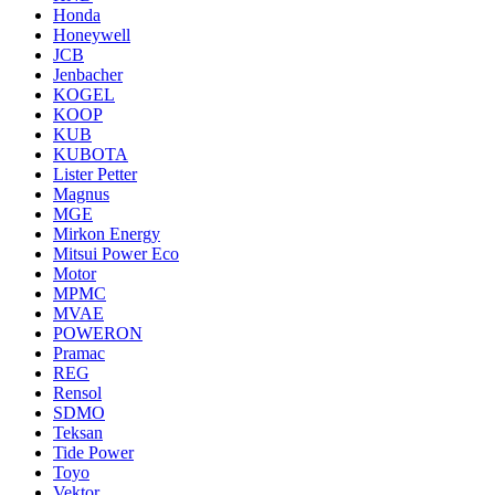
Honda
Honeywell
JCB
Jenbacher
KOGEL
KOOP
KUB
KUBOTA
Lister Petter
Magnus
MGE
Mirkon Energy
Mitsui Power Eco
Motor
MPMC
MVAE
POWERON
Pramac
REG
Rensol
SDMO
Teksan
Tide Power
Toyo
Vektor