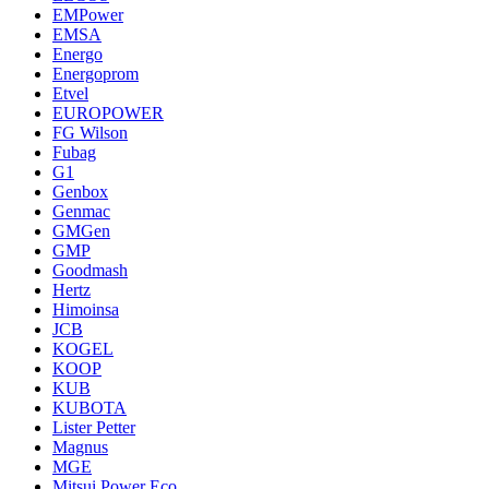
EMPower
EMSA
Energo
Energoprom
Etvel
EUROPOWER
FG Wilson
Fubag
G1
Genbox
Genmac
GMGen
GMP
Goodmash
Hertz
Himoinsa
JCB
KOGEL
KOOP
KUB
KUBOTA
Lister Petter
Magnus
MGE
Mitsui Power Eco