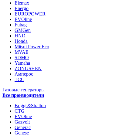
Elemax
Energo
EUROPOWER
EVOline
Fubag
GMGen
HND
Honda
Mitsui Power Eco
MVAE
SDMO
Yamaha
ZONGSHEN
Амперос
ТСС
Газовые генераторы
Все производители
Briggs&Stratton
CTG
EVOline
Gazvolt
Generac
Genese