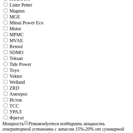
Lister Petter
Magnus
MGE
Mitsui Power Eco
Motor
MPMC
MVAE
Rensol
SDMO
Teksan
Tide Power
Toyo
Vektor
Welland
ZRD
Амперос
Исток
ТСС
УРАЛ
Фрегат
Мощность
Рекомендуется подбирать мощность
генераторной установки с запасом 15%-20% от суммарной