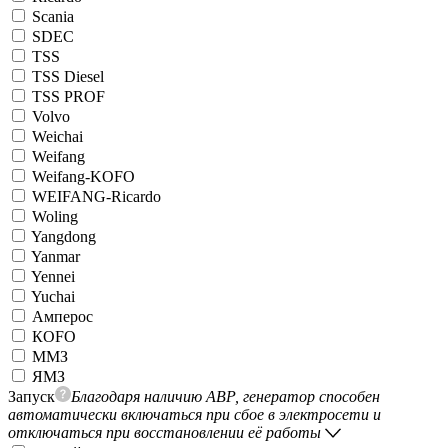
Scania
SDEC
TSS
TSS Diesel
TSS PROF
Volvo
Weichai
Weifang
Weifang-KOFO
WEIFANG-Ricardo
Woling
Yangdong
Yanmar
Yennei
Yuchai
Амперос
КОFO
ММЗ
ЯМЗ
Запуск
Благодаря наличию АВР, генератор способен
автоматически включаться при сбое в электросети и
отключаться при восстановлении её работы