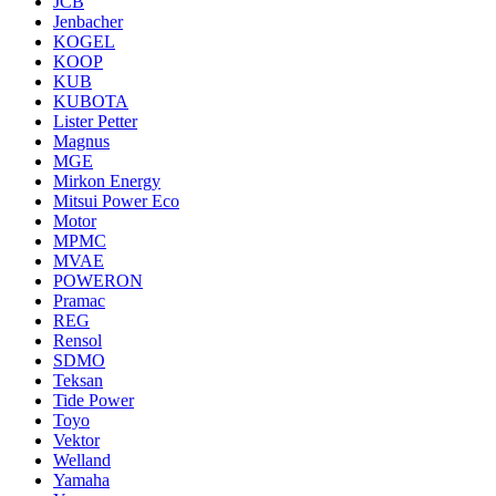
JCB
Jenbacher
KOGEL
KOOP
KUB
KUBOTA
Lister Petter
Magnus
MGE
Mirkon Energy
Mitsui Power Eco
Motor
MPMC
MVAE
POWERON
Pramac
REG
Rensol
SDMO
Teksan
Tide Power
Toyo
Vektor
Welland
Yamaha