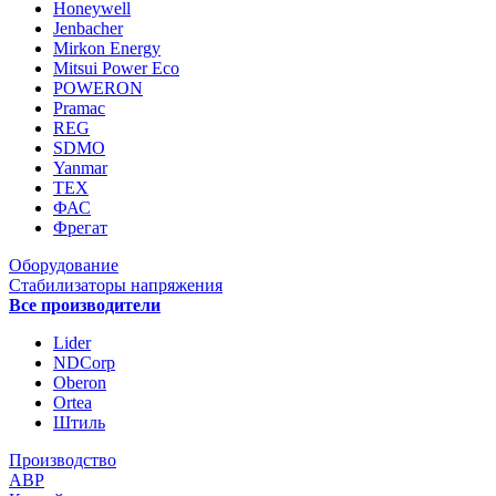
Honeywell
Jenbacher
Mirkon Energy
Mitsui Power Eco
POWERON
Pramac
REG
SDMO
Yanmar
ТЕХ
ФАС
Фрегат
Оборудование
Стабилизаторы напряжения
Все производители
Lider
NDCorp
Oberon
Ortea
Штиль
Производство
АВР