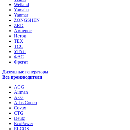
Welland
Yamaha
Yanmar
ZONGSHEN
ZRD
Амперос
Исток
ТЕХ
ТСС
УРАЛ
ФАС
Фрегат
Дизельные генераторы
Все производители
AGG
Airman
Aksa
Atlas Copco
Covax
CTG
Deutz
EcoPower
ELCOS