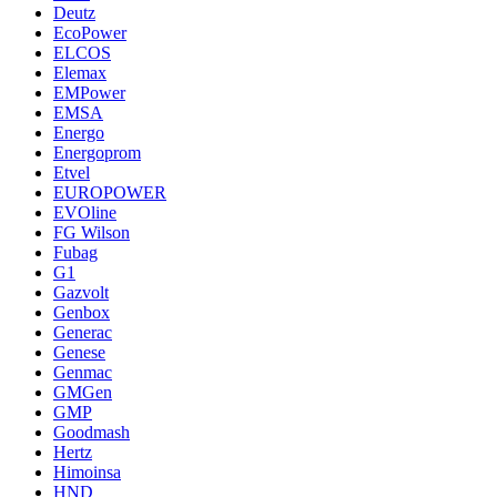
Deutz
EcoPower
ELCOS
Elemax
EMPower
EMSA
Energo
Energoprom
Etvel
EUROPOWER
EVOline
FG Wilson
Fubag
G1
Gazvolt
Genbox
Generac
Genese
Genmac
GMGen
GMP
Goodmash
Hertz
Himoinsa
HND