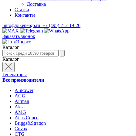
Доставка
Статьи
Контакты
info@pikenergo.ru
+7 (495) 212-19-26
Заказать звонок
Каталог
Каталог
Генераторы
Все производители
A-iPower
AGG
Airman
Aksa
AMG
Atlas Copco
Briggs&Stratton
Covax
CTG