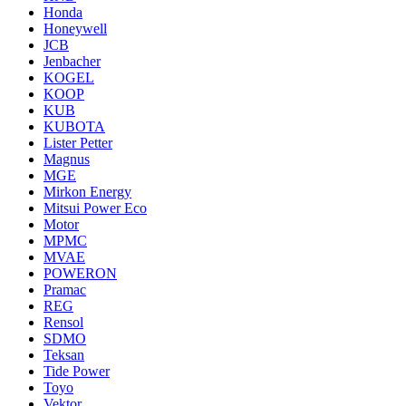
Honda
Honeywell
JCB
Jenbacher
KOGEL
KOOP
KUB
KUBOTA
Lister Petter
Magnus
MGE
Mirkon Energy
Mitsui Power Eco
Motor
MPMC
MVAE
POWERON
Pramac
REG
Rensol
SDMO
Teksan
Tide Power
Toyo
Vektor