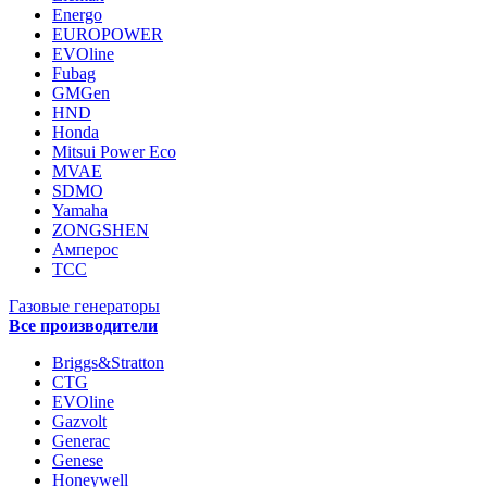
Energo
EUROPOWER
EVOline
Fubag
GMGen
HND
Honda
Mitsui Power Eco
MVAE
SDMO
Yamaha
ZONGSHEN
Амперос
ТСС
Газовые генераторы
Все производители
Briggs&Stratton
CTG
EVOline
Gazvolt
Generac
Genese
Honeywell