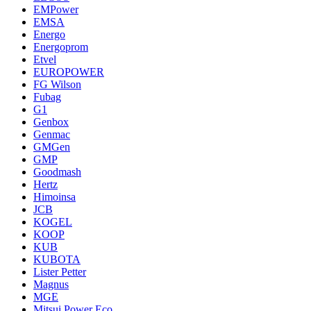
EMPower
EMSA
Energo
Energoprom
Etvel
EUROPOWER
FG Wilson
Fubag
G1
Genbox
Genmac
GMGen
GMP
Goodmash
Hertz
Himoinsa
JCB
KOGEL
KOOP
KUB
KUBOTA
Lister Petter
Magnus
MGE
Mitsui Power Eco