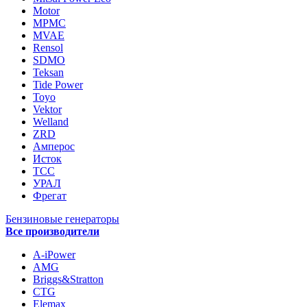
Motor
MPMC
MVAE
Rensol
SDMO
Teksan
Tide Power
Toyo
Vektor
Welland
ZRD
Амперос
Исток
ТСС
УРАЛ
Фрегат
Бензиновые генераторы
Все производители
A-iPower
AMG
Briggs&Stratton
CTG
Elemax