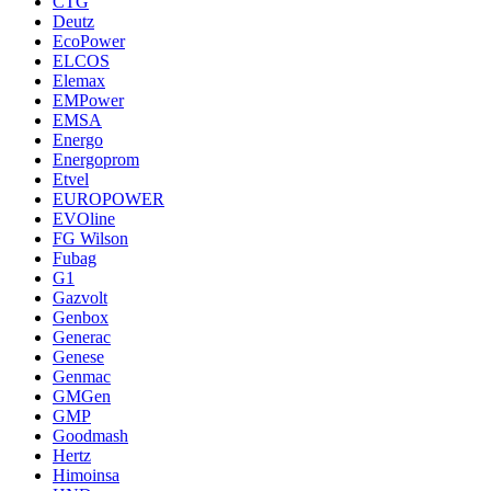
CTG
Deutz
EcoPower
ELCOS
Elemax
EMPower
EMSA
Energo
Energoprom
Etvel
EUROPOWER
EVOline
FG Wilson
Fubag
G1
Gazvolt
Genbox
Generac
Genese
Genmac
GMGen
GMP
Goodmash
Hertz
Himoinsa