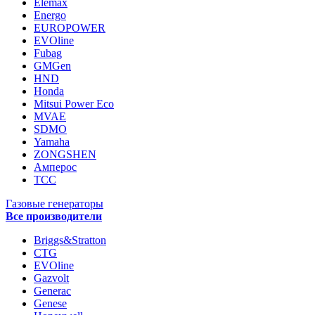
Elemax
Energo
EUROPOWER
EVOline
Fubag
GMGen
HND
Honda
Mitsui Power Eco
MVAE
SDMO
Yamaha
ZONGSHEN
Амперос
ТСС
Газовые генераторы
Все производители
Briggs&Stratton
CTG
EVOline
Gazvolt
Generac
Genese