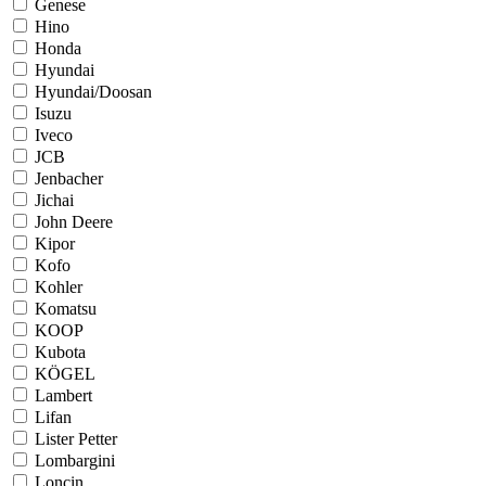
Genese
Hino
Honda
Hyundai
Hyundai/Doosan
Isuzu
Iveco
JCB
Jenbacher
Jichai
John Deere
Kipor
Kofo
Kohler
Komatsu
KOOP
Kubota
KÖGEL
Lambert
Lifan
Lister Petter
Lombargini
Loncin