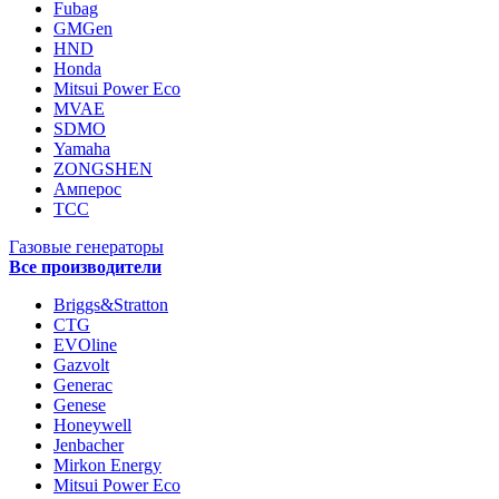
Fubag
GMGen
HND
Honda
Mitsui Power Eco
MVAE
SDMO
Yamaha
ZONGSHEN
Амперос
ТСС
Газовые генераторы
Все производители
Briggs&Stratton
CTG
EVOline
Gazvolt
Generac
Genese
Honeywell
Jenbacher
Mirkon Energy
Mitsui Power Eco