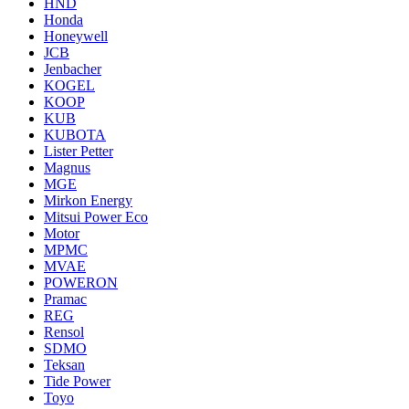
HND
Honda
Honeywell
JCB
Jenbacher
KOGEL
KOOP
KUB
KUBOTA
Lister Petter
Magnus
MGE
Mirkon Energy
Mitsui Power Eco
Motor
MPMC
MVAE
POWERON
Pramac
REG
Rensol
SDMO
Teksan
Tide Power
Toyo