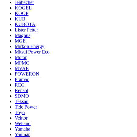
Jenbacher
KOGEL
KOOP
KUB
KUBOTA
Lister Petter
Magnus
MGE
Mirkon Energy
Mitsui Power Eco
Motor
MPMC
MVAE
POWERON
Pramac
REG
Rensol
SDMO
Teksan
Tide Power
Toyo
Vektor
Welland
Yamaha
Yanmar