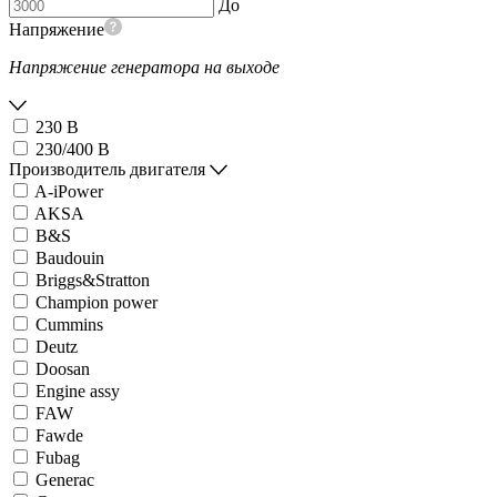
До
Напряжение
Напряжение генератора на выходе
230 В
230/400 В
Производитель двигателя
A-iPower
AKSA
B&S
Baudouin
Briggs&Stratton
Champion power
Cummins
Deutz
Doosan
Engine assy
FAW
Fawde
Fubag
Generac