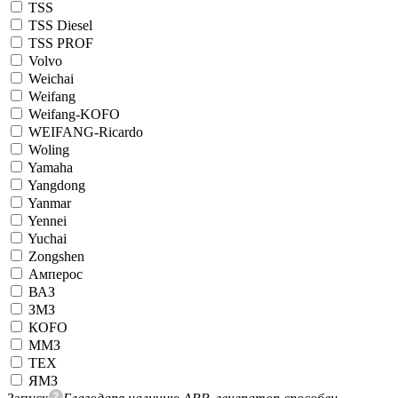
TSS
TSS Diesel
TSS PROF
Volvo
Weichai
Weifang
Weifang-KOFO
WEIFANG-Ricardo
Woling
Yamaha
Yangdong
Yanmar
Yennei
Yuchai
Zongshen
Амперос
ВАЗ
ЗМЗ
КОFO
ММЗ
ТЕХ
ЯМЗ