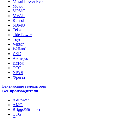
Mitsui Power Eco
Motor
MPMC
MVAE
Rensol
SDMO
Teksan
Tide Power
Toyo
Vektor
Welland
ZRD
Амперос
Исток
ТСС
УРАЛ
Фрегат
Бензиновые генераторы
Все производители
A-iPower
AMG
Briggs&Stratton
CTG