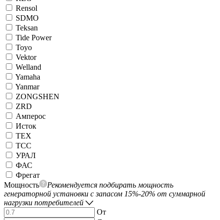
Rensol
SDMO
Teksan
Tide Power
Toyo
Vektor
Welland
Yamaha
Yanmar
ZONGSHEN
ZRD
Амперос
Исток
ТЕХ
ТСС
УРАЛ
ФАС
Фрегат
Мощность
Рекомендуется подбирать мощность
генераторной установки с запасом 15%-20% от суммарной
нагрузки потребителей
От