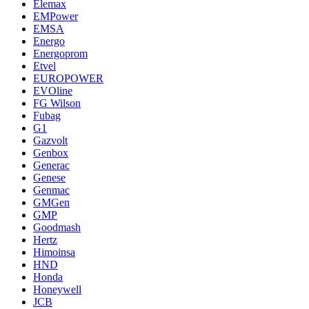
Elemax
EMPower
EMSA
Energo
Energoprom
Etvel
EUROPOWER
EVOline
FG Wilson
Fubag
G1
Gazvolt
Genbox
Generac
Genese
Genmac
GMGen
GMP
Goodmash
Hertz
Himoinsa
HND
Honda
Honeywell
JCB