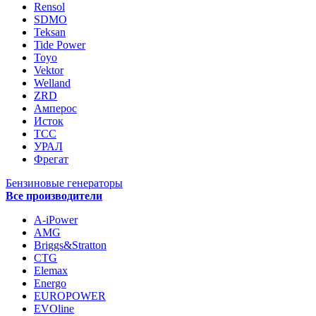
Rensol
SDMO
Teksan
Tide Power
Toyo
Vektor
Welland
ZRD
Амперос
Исток
ТСС
УРАЛ
Фрегат
Бензиновые генераторы
Все производители
A-iPower
AMG
Briggs&Stratton
CTG
Elemax
Energo
EUROPOWER
EVOline