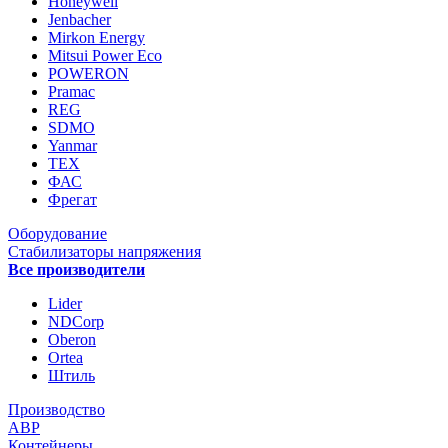
Honeywell
Jenbacher
Mirkon Energy
Mitsui Power Eco
POWERON
Pramac
REG
SDMO
Yanmar
ТЕХ
ФАС
Фрегат
Оборудование
Стабилизаторы напряжения
Все производители
Lider
NDCorp
Oberon
Ortea
Штиль
Производство
АВР
Контейнеры