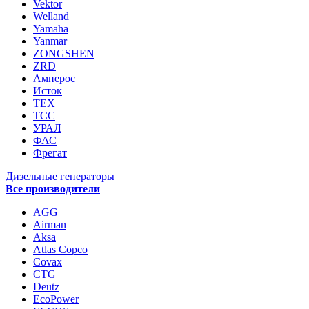
Vektor
Welland
Yamaha
Yanmar
ZONGSHEN
ZRD
Амперос
Исток
ТЕХ
ТСС
УРАЛ
ФАС
Фрегат
Дизельные генераторы
Все производители
AGG
Airman
Aksa
Atlas Copco
Covax
CTG
Deutz
EcoPower