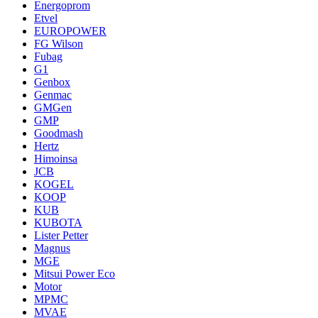
Energoprom
Etvel
EUROPOWER
FG Wilson
Fubag
G1
Genbox
Genmac
GMGen
GMP
Goodmash
Hertz
Himoinsa
JCB
KOGEL
KOOP
KUB
KUBOTA
Lister Petter
Magnus
MGE
Mitsui Power Eco
Motor
MPMC
MVAE