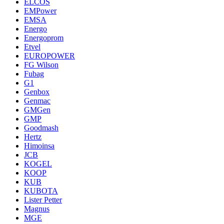
ELCOS
EMPower
EMSA
Energo
Energoprom
Etvel
EUROPOWER
FG Wilson
Fubag
G1
Genbox
Genmac
GMGen
GMP
Goodmash
Hertz
Himoinsa
JCB
KOGEL
KOOP
KUB
KUBOTA
Lister Petter
Magnus
MGE