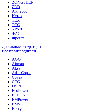
ZONGSHEN
ZRD
Амперос
Исток
ТЕХ
ТСС
УРАЛ
ФАС
Фрегат
Дизельные генераторы
Все производители
AGG
Airman
Aksa
Atlas Copco
Covax
CTG
Deutz
EcoPower
ELCOS
EMPower
EMSA
Energo