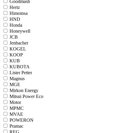
Goodmash
Hertz
Himoinsa
HND
Honda
Honeywell
JCB
Jenbacher
KOGEL
KOOP
KUB
KUBOTA
Lister Petter
Magnus
MGE
Mirkon Energy
Mitsui Power Eco
Motor
MPMC
MVAE
POWERON
Pramac
REG