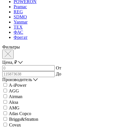
POWERON
Pramac
REG
SDMO
Yanmar
ТЕХ
ФАС
Фрегат
Фильтры
Цена,
₽
От
До
Производитель
A-iPower
AGG
Airman
Aksa
AMG
Atlas Copco
Briggs&Stratton
Covax