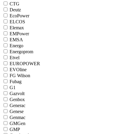
CTG
Deutz
EcoPower
ELCOS
Elemax
EMPower
EMSA
Energo
Energoprom
Etvel
EUROPOWER
EVOline
FG Wilson
Fubag
G1
Gazvolt
Genbox
Generac
Genese
Genmac
GMGen
GMP