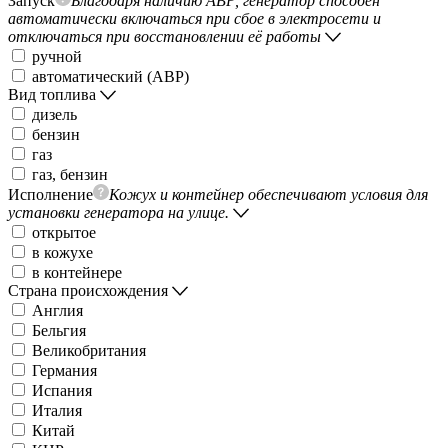
Запуск
Благодаря наличию АВР, генератор способен
автоматически включаться при сбое в электросети и
отключаться при восстановлении её работы
ручной
автоматический (АВР)
Вид топлива
дизель
бензин
газ
газ, бензин
Исполнение
Кожух и контейнер обеспечивают условия для
установки генератора на улице.
открытое
в кожухе
в контейнере
Страна происхождения
Англия
Бельгия
Великобритания
Германия
Испания
Италия
Китай