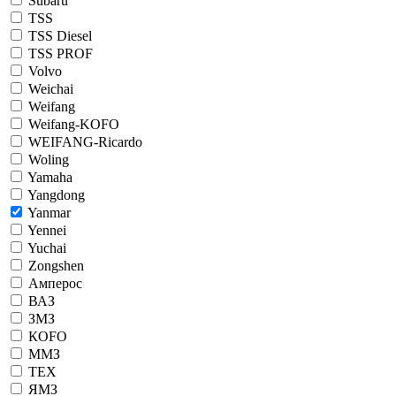
Subaru
TSS
TSS Diesel
TSS PROF
Volvo
Weichai
Weifang
Weifang-KOFO
WEIFANG-Ricardo
Woling
Yamaha
Yangdong
Yanmar
Yennei
Yuchai
Zongshen
Амперос
ВАЗ
ЗМЗ
КОFO
ММЗ
ТЕХ
ЯМЗ