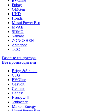
EVOline
Fubag
GMGen
HND
Honda
Mitsui Power Eco
MVAE
SDMO
Yamaha
ZONGSHEN
Амперос
ТСС
Газовые генераторы
Все производители
Briggs&Stratton
CTG
EVOline
Gazvolt
Generac
Genese
Honeywell
Jenbacher
Mirkon Energy
Mitsui Power Eco