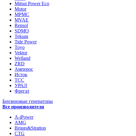
Mitsui Power Eco
Motor
MPMC
MVAE
Rensol
SDMO
Teksan
Tide Power
Toyo
Vektor
Welland
ZRD
Амперос
Исток
ТСС
УРАЛ
Фрегат
Бензиновые генераторы
Все производители
A-iPower
AMG
Briggs&Stratton
CTG