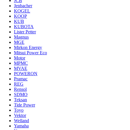
JCB
Jenbacher
KOGEL
KOOP
KUB
KUBOTA
Lister Petter
Magnus
MGE
Mirkon Energy
Mitsui Power Eco
Motor
MPMC
MVAE
POWERON
Pramac
REG
Rensol
SDMO
Teksan
Tide Power
Toyo
Vektor
Welland
Yamaha