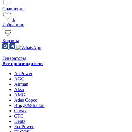
Сравнение
0
Избранное
Корзина
Генераторы
Все производители
A-iPower
AGG
Airman
Aksa
AMG
Atlas Copco
Briggs&Stratton
Covax
CTG
Deutz
EcoPower
ELCOS