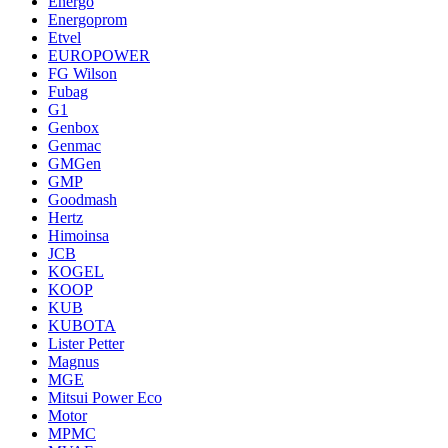
Energo
Energoprom
Etvel
EUROPOWER
FG Wilson
Fubag
G1
Genbox
Genmac
GMGen
GMP
Goodmash
Hertz
Himoinsa
JCB
KOGEL
KOOP
KUB
KUBOTA
Lister Petter
Magnus
MGE
Mitsui Power Eco
Motor
MPMC