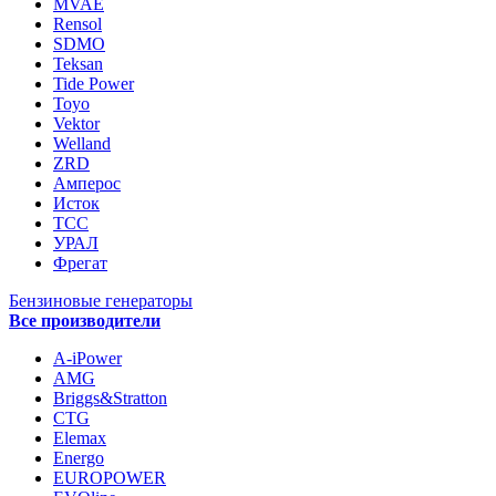
MVAE
Rensol
SDMO
Teksan
Tide Power
Toyo
Vektor
Welland
ZRD
Амперос
Исток
ТСС
УРАЛ
Фрегат
Бензиновые генераторы
Все производители
A-iPower
AMG
Briggs&Stratton
CTG
Elemax
Energo
EUROPOWER