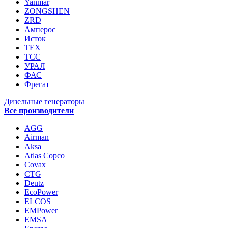
Yanmar
ZONGSHEN
ZRD
Амперос
Исток
ТЕХ
ТСС
УРАЛ
ФАС
Фрегат
Дизельные генераторы
Все производители
AGG
Airman
Aksa
Atlas Copco
Covax
CTG
Deutz
EcoPower
ELCOS
EMPower
EMSA