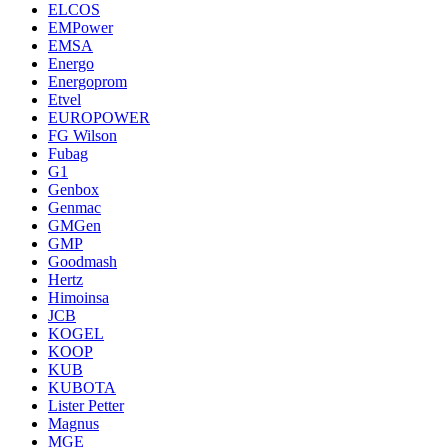
ELCOS
EMPower
EMSA
Energo
Energoprom
Etvel
EUROPOWER
FG Wilson
Fubag
G1
Genbox
Genmac
GMGen
GMP
Goodmash
Hertz
Himoinsa
JCB
KOGEL
KOOP
KUB
KUBOTA
Lister Petter
Magnus
MGE