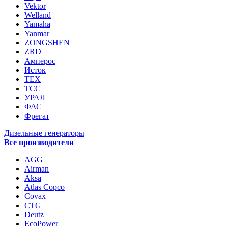
Vektor
Welland
Yamaha
Yanmar
ZONGSHEN
ZRD
Амперос
Исток
ТЕХ
ТСС
УРАЛ
ФАС
Фрегат
Дизельные генераторы
Все производители
AGG
Airman
Aksa
Atlas Copco
Covax
CTG
Deutz
EcoPower