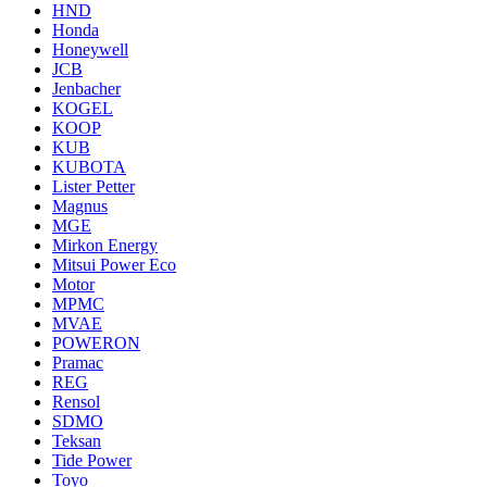
HND
Honda
Honeywell
JCB
Jenbacher
KOGEL
KOOP
KUB
KUBOTA
Lister Petter
Magnus
MGE
Mirkon Energy
Mitsui Power Eco
Motor
MPMC
MVAE
POWERON
Pramac
REG
Rensol
SDMO
Teksan
Tide Power
Toyo