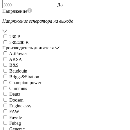
До
Напряжение
Напряжение генератора на выходе
230 В
230/400 В
Производитель двигателя
A-iPower
AKSA
B&S
Baudouin
Briggs&Stratton
Champion power
Cummins
Deutz
Doosan
Engine assy
FAW
Fawde
Fubag
Generac