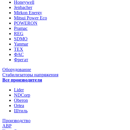
Honeywell
Jenbacher
Mirkon Energy
Mitsui Power Eco
POWERON
Pramac
REG
SDMO
Yanmar
ТЕХ
ФАС
Фрегат
Оборудование
Стабилизаторы напряжения
Все производители
Lider
NDCorp
Oberon
Ortea
Штиль
Производство
АВР