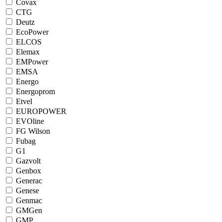
Covax
CTG
Deutz
EcoPower
ELCOS
Elemax
EMPower
EMSA
Energo
Energoprom
Etvel
EUROPOWER
EVOline
FG Wilson
Fubag
G1
Gazvolt
Genbox
Generac
Genese
Genmac
GMGen
GMP