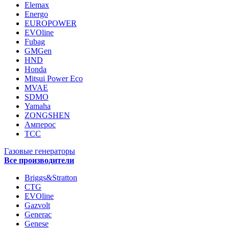
Elemax
Energo
EUROPOWER
EVOline
Fubag
GMGen
HND
Honda
Mitsui Power Eco
MVAE
SDMO
Yamaha
ZONGSHEN
Амперос
ТСС
Газовые генераторы
Все производители
Briggs&Stratton
CTG
EVOline
Gazvolt
Generac
Genese