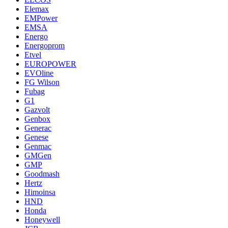
Elemax
EMPower
EMSA
Energo
Energoprom
Etvel
EUROPOWER
EVOline
FG Wilson
Fubag
G1
Gazvolt
Genbox
Generac
Genese
Genmac
GMGen
GMP
Goodmash
Hertz
Himoinsa
HND
Honda
Honeywell