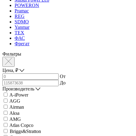
POWERON
Pramac
REG
SDMO
Yanmar
ТЕХ
ФАС
Фрегат
Фильтры
Цена,
₽
От
До
Производитель
A-iPower
AGG
Airman
Aksa
AMG
Atlas Copco
Briggs&Stratton