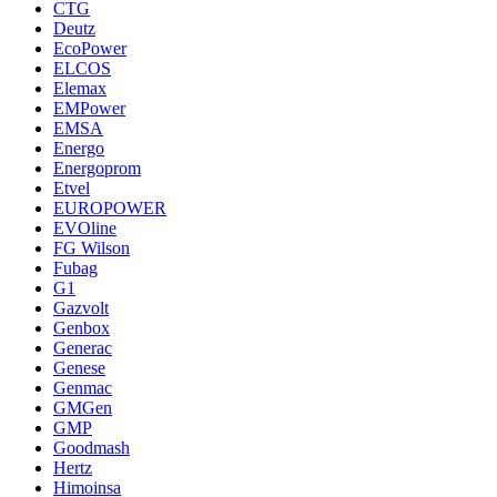
CTG
Deutz
EcoPower
ELCOS
Elemax
EMPower
EMSA
Energo
Energoprom
Etvel
EUROPOWER
EVOline
FG Wilson
Fubag
G1
Gazvolt
Genbox
Generac
Genese
Genmac
GMGen
GMP
Goodmash
Hertz
Himoinsa