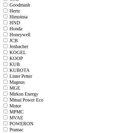
Goodmash
Hertz
Himoinsa
HND
Honda
Honeywell
JCB
Jenbacher
KOGEL
KOOP
KUB
KUBOTA
Lister Petter
Magnus
MGE
Mirkon Energy
Mitsui Power Eco
Motor
MPMC
MVAE
POWERON
Pramac