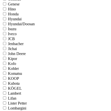
Genese
Hino
Honda
Hyundai
Hyundai/Doosan
Isuzu
Iveco
JCB
Jenbacher
Jichai
John Deere
Kipor
Kofo
Kohler
Komatsu
KOOP
Kubota
KÖGEL
Lambert
Lifan
Lister Petter
Lombargini