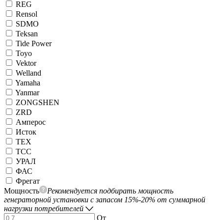
REG
Rensol
SDMO
Teksan
Tide Power
Toyo
Vektor
Welland
Yamaha
Yanmar
ZONGSHEN
ZRD
Амперос
Исток
ТЕХ
ТСС
УРАЛ
ФАС
Фрегат
Мощность
Рекомендуется подбирать мощность
генераторной установки с запасом 15%-20% от суммарной
нагрузки потребителей
От