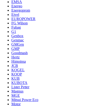
EMSA
Energo
Energoprom
Etvel
EUROPOWER
FG Wilson
Fubag
G1
Genbox
Genmac
GMGen
GMP
Goodmash
Hertz
Himoinsa
JCB
KOGEL
KOOP
KUB
KUBOTA
Lister Petter
Magnus
MGE
Mitsui Power Eco
Motor