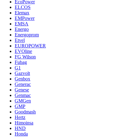
EcoPower
ELCOS
Elemax
EMPower
EMSA
Energo
Energoprom
Etvel
EUROPOWER
EVOline
FG Wilson
Fubag
G1
Gazvolt
Genbox
Generac
Genese
Genmac
GMGen
GMP
Goodmash
Hertz
Himoinsa
HND
Honda