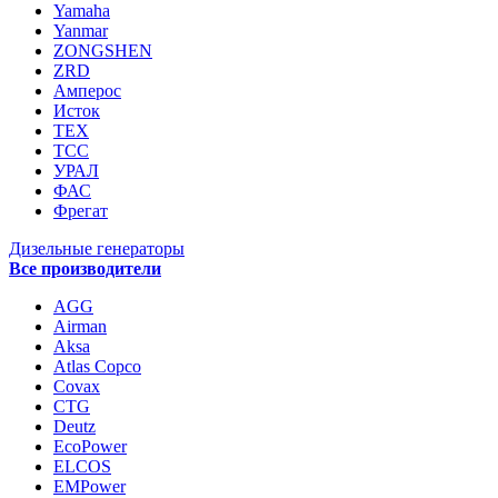
Yamaha
Yanmar
ZONGSHEN
ZRD
Амперос
Исток
ТЕХ
ТСС
УРАЛ
ФАС
Фрегат
Дизельные генераторы
Все производители
AGG
Airman
Aksa
Atlas Copco
Covax
CTG
Deutz
EcoPower
ELCOS
EMPower