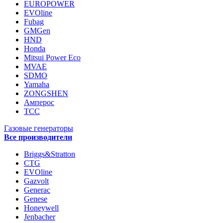
EUROPOWER
EVOline
Fubag
GMGen
HND
Honda
Mitsui Power Eco
MVAE
SDMO
Yamaha
ZONGSHEN
Амперос
ТСС
Газовые генераторы
Все производители
Briggs&Stratton
CTG
EVOline
Gazvolt
Generac
Genese
Honeywell
Jenbacher