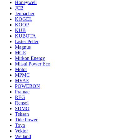
Honeywell
JCB
Jenbacher
KOGEL
KOOP
KUB
KUBOTA
Lister Petter
Magnus
MGE
Mirkon Energy
Mitsui Power Eco
Motor
MPMC
MVAE
POWERON
Pramac
REG
Rensol
SDMO
Teksan
Tide Power
Toyo
Vektor
Welland