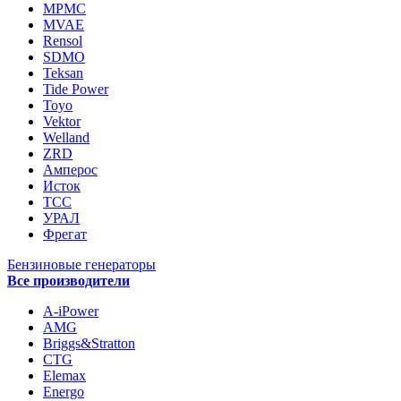
MPMC
MVAE
Rensol
SDMO
Teksan
Tide Power
Toyo
Vektor
Welland
ZRD
Амперос
Исток
ТСС
УРАЛ
Фрегат
Бензиновые генераторы
Все производители
A-iPower
AMG
Briggs&Stratton
CTG
Elemax
Energo