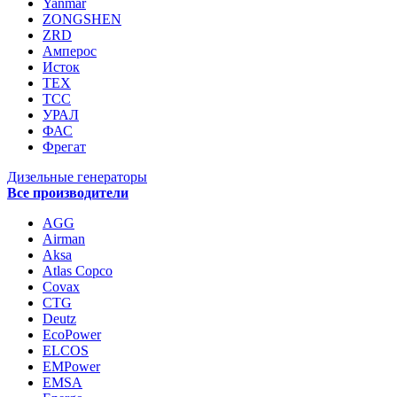
Yanmar
ZONGSHEN
ZRD
Амперос
Исток
ТЕХ
ТСС
УРАЛ
ФАС
Фрегат
Дизельные генераторы
Все производители
AGG
Airman
Aksa
Atlas Copco
Covax
CTG
Deutz
EcoPower
ELCOS
EMPower
EMSA