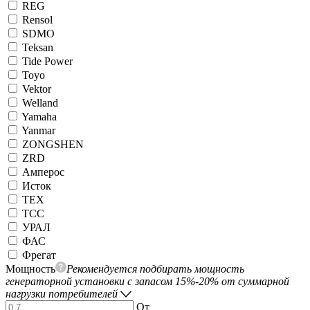
REG
Rensol
SDMO
Teksan
Tide Power
Toyo
Vektor
Welland
Yamaha
Yanmar
ZONGSHEN
ZRD
Амперос
Исток
ТЕХ
ТСС
УРАЛ
ФАС
Фрегат
Мощность
Рекомендуется подбирать мощность
генераторной установки с запасом 15%-20% от суммарной
нагрузки потребителей
От