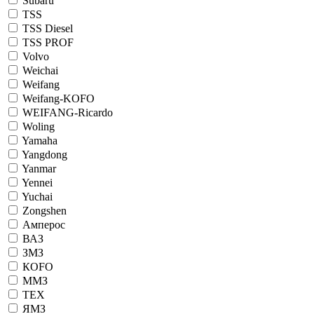
Subaru
TSS
TSS Diesel
TSS PROF
Volvo
Weichai
Weifang
Weifang-KOFO
WEIFANG-Ricardo
Woling
Yamaha
Yangdong
Yanmar
Yennei
Yuchai
Zongshen
Амперос
ВАЗ
ЗМЗ
КОFO
ММЗ
ТЕХ
ЯМЗ