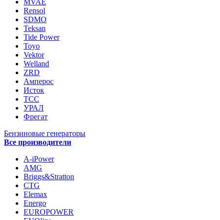
MVAE
Rensol
SDMO
Teksan
Tide Power
Toyo
Vektor
Welland
ZRD
Амперос
Исток
ТСС
УРАЛ
Фрегат
Бензиновые генераторы
Все производители
A-iPower
AMG
Briggs&Stratton
CTG
Elemax
Energo
EUROPOWER