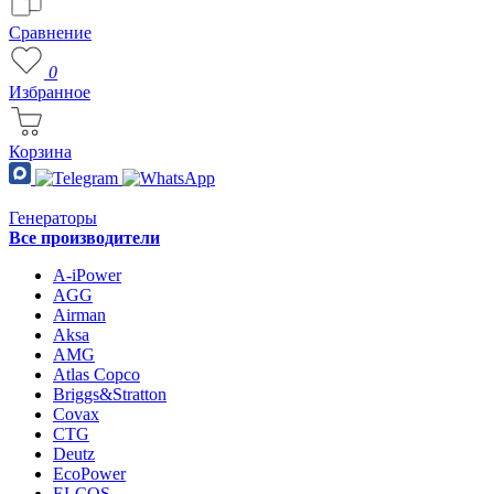
Сравнение
0
Избранное
Корзина
Генераторы
Все производители
A-iPower
AGG
Airman
Aksa
AMG
Atlas Copco
Briggs&Stratton
Covax
CTG
Deutz
EcoPower
ELCOS