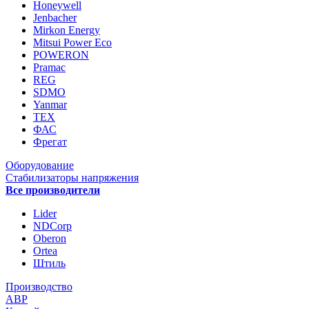
Honeywell
Jenbacher
Mirkon Energy
Mitsui Power Eco
POWERON
Pramac
REG
SDMO
Yanmar
ТЕХ
ФАС
Фрегат
Оборудование
Стабилизаторы напряжения
Все производители
Lider
NDCorp
Oberon
Ortea
Штиль
Производство
АВР