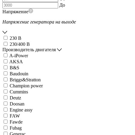
До
Напряжение
Напряжение генератора на выходе
230 В
230/400 В
Производитель двигателя
A-iPower
AKSA
B&S
Baudouin
Briggs&Stratton
Champion power
Cummins
Deutz
Doosan
Engine assy
FAW
Fawde
Fubag
Generac