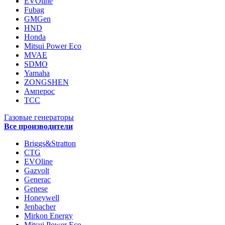
EVOline
Fubag
GMGen
HND
Honda
Mitsui Power Eco
MVAE
SDMO
Yamaha
ZONGSHEN
Амперос
ТСС
Газовые генераторы
Все производители
Briggs&Stratton
CTG
EVOline
Gazvolt
Generac
Genese
Honeywell
Jenbacher
Mirkon Energy
Mitsui Power Eco