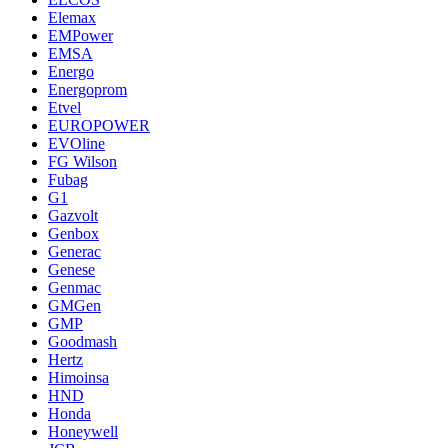
Elemax
EMPower
EMSA
Energo
Energoprom
Etvel
EUROPOWER
EVOline
FG Wilson
Fubag
G1
Gazvolt
Genbox
Generac
Genese
Genmac
GMGen
GMP
Goodmash
Hertz
Himoinsa
HND
Honda
Honeywell