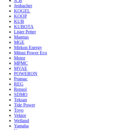
JCB
Jenbacher
KOGEL
KOOP
KUB
KUBOTA
Lister Petter
Magnus
MGE
Mirkon Energy
Mitsui Power Eco
Motor
MPMC
MVAE
POWERON
Pramac
REG
Rensol
SDMO
Teksan
Tide Power
Toyo
Vektor
Welland
Yamaha