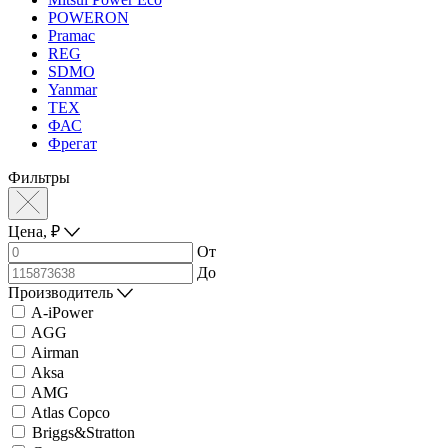
POWERON
Pramac
REG
SDMO
Yanmar
ТЕХ
ФАС
Фрегат
Фильтры
Цена,
₽
От
До
Производитель
A-iPower
AGG
Airman
Aksa
AMG
Atlas Copco
Briggs&Stratton