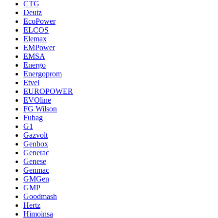
CTG
Deutz
EcoPower
ELCOS
Elemax
EMPower
EMSA
Energo
Energoprom
Etvel
EUROPOWER
EVOline
FG Wilson
Fubag
G1
Gazvolt
Genbox
Generac
Genese
Genmac
GMGen
GMP
Goodmash
Hertz
Himoinsa