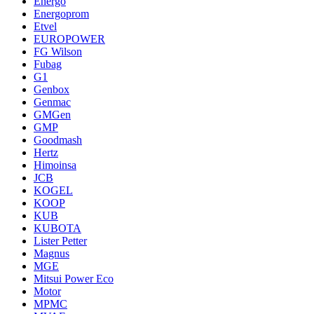
Energo
Energoprom
Etvel
EUROPOWER
FG Wilson
Fubag
G1
Genbox
Genmac
GMGen
GMP
Goodmash
Hertz
Himoinsa
JCB
KOGEL
KOOP
KUB
KUBOTA
Lister Petter
Magnus
MGE
Mitsui Power Eco
Motor
MPMC