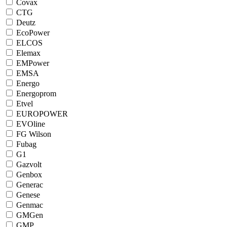
Covax
CTG
Deutz
EcoPower
ELCOS
Elemax
EMPower
EMSA
Energo
Energoprom
Etvel
EUROPOWER
EVOline
FG Wilson
Fubag
G1
Gazvolt
Genbox
Generac
Genese
Genmac
GMGen
GMP