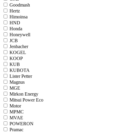
Goodmash
Hertz
Himoinsa
HND
Honda
Honeywell
JCB
Jenbacher
KOGEL
KOOP
KUB
KUBOTA
Lister Petter
Magnus
MGE
Mirkon Energy
Mitsui Power Eco
Motor
MPMC
MVAE
POWERON
Pramac