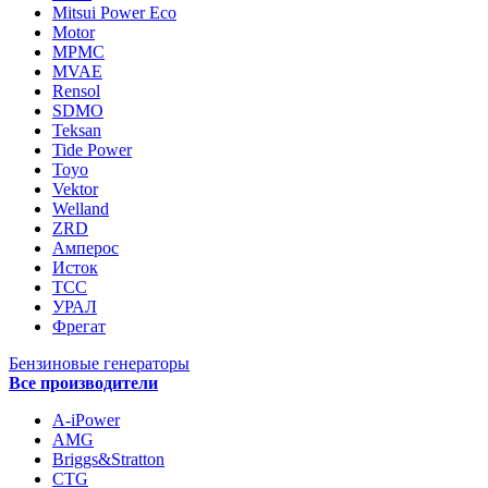
Mitsui Power Eco
Motor
MPMC
MVAE
Rensol
SDMO
Teksan
Tide Power
Toyo
Vektor
Welland
ZRD
Амперос
Исток
ТСС
УРАЛ
Фрегат
Бензиновые генераторы
Все производители
A-iPower
AMG
Briggs&Stratton
CTG