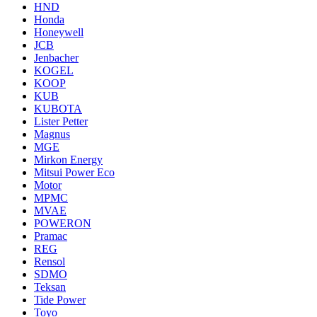
HND
Honda
Honeywell
JCB
Jenbacher
KOGEL
KOOP
KUB
KUBOTA
Lister Petter
Magnus
MGE
Mirkon Energy
Mitsui Power Eco
Motor
MPMC
MVAE
POWERON
Pramac
REG
Rensol
SDMO
Teksan
Tide Power
Toyo