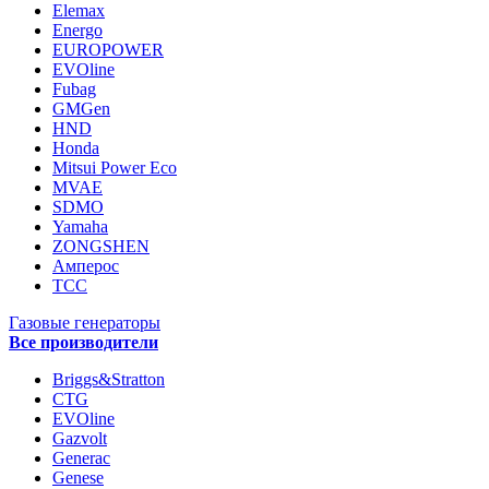
Elemax
Energo
EUROPOWER
EVOline
Fubag
GMGen
HND
Honda
Mitsui Power Eco
MVAE
SDMO
Yamaha
ZONGSHEN
Амперос
ТСС
Газовые генераторы
Все производители
Briggs&Stratton
CTG
EVOline
Gazvolt
Generac
Genese