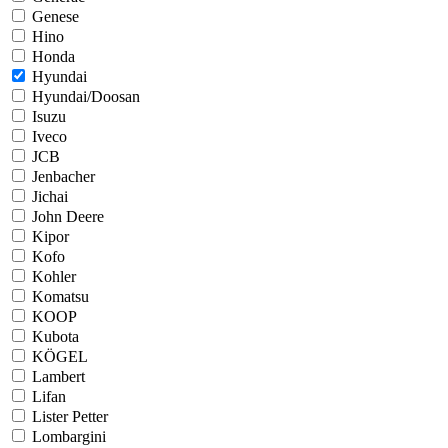
Genese
Hino
Honda
Hyundai
Hyundai/Doosan
Isuzu
Iveco
JCB
Jenbacher
Jichai
John Deere
Kipor
Kofo
Kohler
Komatsu
KOOP
Kubota
KÖGEL
Lambert
Lifan
Lister Petter
Lombargini