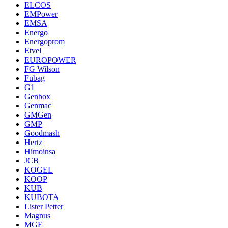
ELCOS
EMPower
EMSA
Energo
Energoprom
Etvel
EUROPOWER
FG Wilson
Fubag
G1
Genbox
Genmac
GMGen
GMP
Goodmash
Hertz
Himoinsa
JCB
KOGEL
KOOP
KUB
KUBOTA
Lister Petter
Magnus
MGE