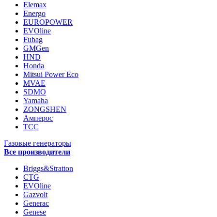
Elemax
Energo
EUROPOWER
EVOline
Fubag
GMGen
HND
Honda
Mitsui Power Eco
MVAE
SDMO
Yamaha
ZONGSHEN
Амперос
ТСС
Газовые генераторы
Все производители
Briggs&Stratton
CTG
EVOline
Gazvolt
Generac
Genese