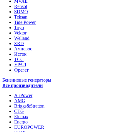
MVAE
Rensol
SDMO
Teksan
Tide Power
Toyo
Vektor
Welland
ZRD
Амперос
Исток
ТСС
УРАЛ
Фрегат
Бензиновые генераторы
Все производители
A-iPower
AMG
Briggs&Stratton
CTG
Elemax
Energo
EUROPOWER