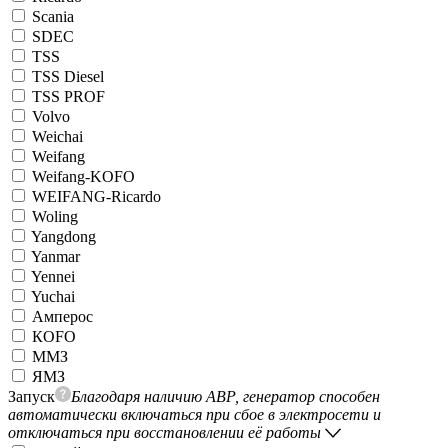
Scania
SDEC
TSS
TSS Diesel
TSS PROF
Volvo
Weichai
Weifang
Weifang-KOFO
WEIFANG-Ricardo
Woling
Yangdong
Yanmar
Yennei
Yuchai
Амперос
КОFO
ММЗ
ЯМЗ
Запуск
Благодаря наличию АВР, генератор способен
автоматически включаться при сбое в электросети и
отключаться при восстановлении её работы