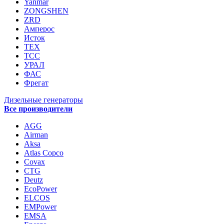
Yanmar
ZONGSHEN
ZRD
Амперос
Исток
ТЕХ
ТСС
УРАЛ
ФАС
Фрегат
Дизельные генераторы
Все производители
AGG
Airman
Aksa
Atlas Copco
Covax
CTG
Deutz
EcoPower
ELCOS
EMPower
EMSA