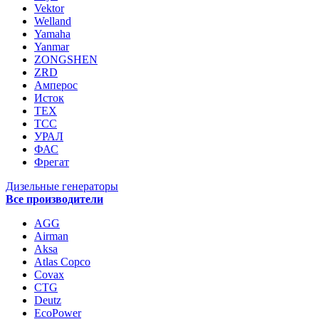
Vektor
Welland
Yamaha
Yanmar
ZONGSHEN
ZRD
Амперос
Исток
ТЕХ
ТСС
УРАЛ
ФАС
Фрегат
Дизельные генераторы
Все производители
AGG
Airman
Aksa
Atlas Copco
Covax
CTG
Deutz
EcoPower