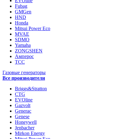
EVOline
Fubag
GMGen
HND
Honda
Mitsui Power Eco
MVAE
SDMO
Yamaha
ZONGSHEN
Амперос
ТСС
Газовые генераторы
Все производители
Briggs&Stratton
CTG
EVOline
Gazvolt
Generac
Genese
Honeywell
Jenbacher
Mirkon Energy
Mitsui Power Eco