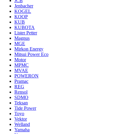
JCB
Jenbacher
KOGEL
KOOP
KUB
KUBOTA
Lister Petter
Magnus
MGE
Mirkon Energy
Mitsui Power Eco
Motor
MPMC
MVAE
POWERON
Pramac
REG
Rensol
SDMO
Teksan
Tide Power
Toyo
Vektor
Welland
Yamaha