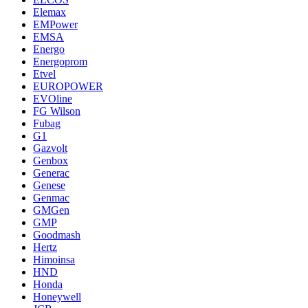
Elemax
EMPower
EMSA
Energo
Energoprom
Etvel
EUROPOWER
EVOline
FG Wilson
Fubag
G1
Gazvolt
Genbox
Generac
Genese
Genmac
GMGen
GMP
Goodmash
Hertz
Himoinsa
HND
Honda
Honeywell