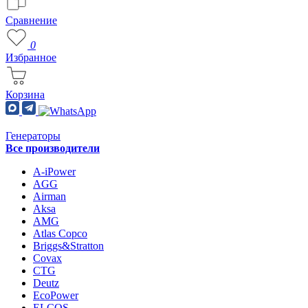
Сравнение
0
Избранное
Корзина
Генераторы
Все производители
A-iPower
AGG
Airman
Aksa
AMG
Atlas Copco
Briggs&Stratton
Covax
CTG
Deutz
EcoPower
ELCOS