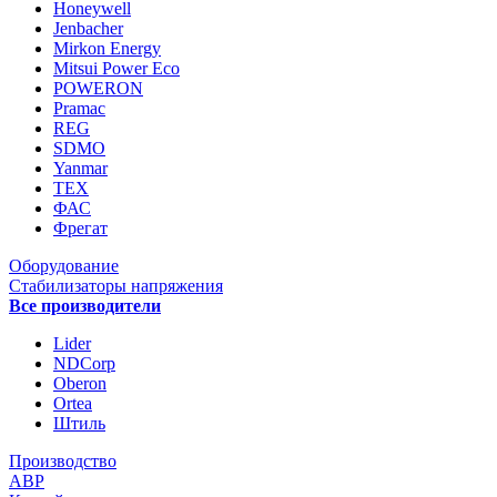
Honeywell
Jenbacher
Mirkon Energy
Mitsui Power Eco
POWERON
Pramac
REG
SDMO
Yanmar
ТЕХ
ФАС
Фрегат
Оборудование
Стабилизаторы напряжения
Все производители
Lider
NDCorp
Oberon
Ortea
Штиль
Производство
АВР