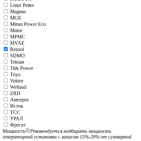
Lister Petter
Magnus
MGE
Mitsui Power Eco
Motor
MPMC
MVAE
Rensol
SDMO
Teksan
Tide Power
Toyo
Vektor
Welland
ZRD
Амперос
Исток
ТСС
УРАЛ
Фрегат
Мощность
Рекомендуется подбирать мощность
генераторной установки с запасом 15%-20% от суммарной