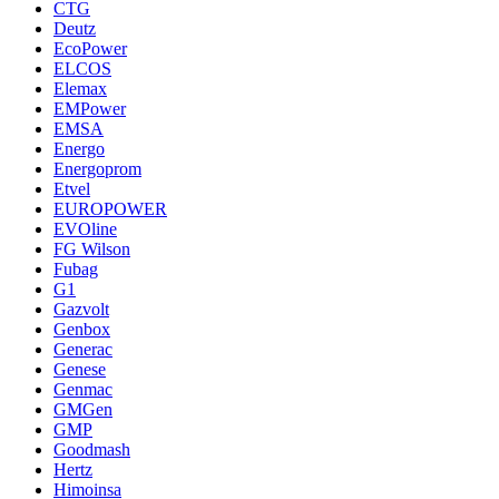
CTG
Deutz
EcoPower
ELCOS
Elemax
EMPower
EMSA
Energo
Energoprom
Etvel
EUROPOWER
EVOline
FG Wilson
Fubag
G1
Gazvolt
Genbox
Generac
Genese
Genmac
GMGen
GMP
Goodmash
Hertz
Himoinsa