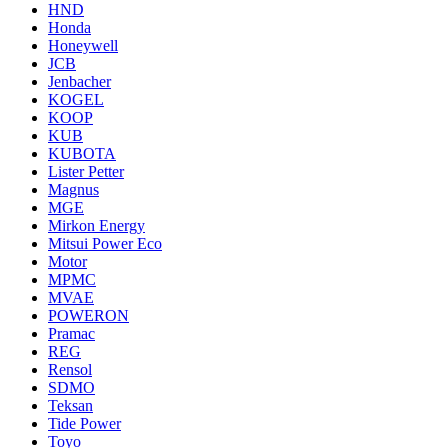
HND
Honda
Honeywell
JCB
Jenbacher
KOGEL
KOOP
KUB
KUBOTA
Lister Petter
Magnus
MGE
Mirkon Energy
Mitsui Power Eco
Motor
MPMC
MVAE
POWERON
Pramac
REG
Rensol
SDMO
Teksan
Tide Power
Toyo