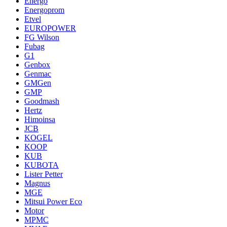
Energo
Energoprom
Etvel
EUROPOWER
FG Wilson
Fubag
G1
Genbox
Genmac
GMGen
GMP
Goodmash
Hertz
Himoinsa
JCB
KOGEL
KOOP
KUB
KUBOTA
Lister Petter
Magnus
MGE
Mitsui Power Eco
Motor
MPMC