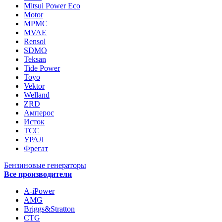
Mitsui Power Eco
Motor
MPMC
MVAE
Rensol
SDMO
Teksan
Tide Power
Toyo
Vektor
Welland
ZRD
Амперос
Исток
ТСС
УРАЛ
Фрегат
Бензиновые генераторы
Все производители
A-iPower
AMG
Briggs&Stratton
CTG