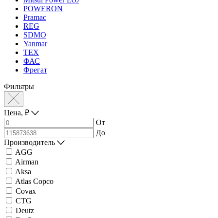
POWERON
Pramac
REG
SDMO
Yanmar
ТЕХ
ФАС
Фрегат
Фильтры
Цена,
₽
От
До
Производитель
AGG
Airman
Aksa
Atlas Copco
Covax
CTG
Deutz