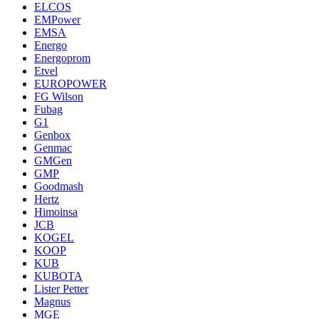
ELCOS
EMPower
EMSA
Energo
Energoprom
Etvel
EUROPOWER
FG Wilson
Fubag
G1
Genbox
Genmac
GMGen
GMP
Goodmash
Hertz
Himoinsa
JCB
KOGEL
KOOP
KUB
KUBOTA
Lister Petter
Magnus
MGE