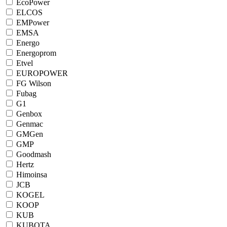
EcoPower
ELCOS
EMPower
EMSA
Energo
Energoprom
Etvel
EUROPOWER
FG Wilson
Fubag
G1
Genbox
Genmac
GMGen
GMP
Goodmash
Hertz
Himoinsa
JCB
KOGEL
KOOP
KUB
KUBOTA