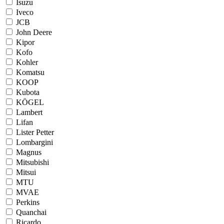
Isuzu
Iveco
JCB
John Deere
Kipor
Kofo
Kohler
Komatsu
KOOP
Kubota
KÖGEL
Lambert
Lifan
Lister Petter
Lombargini
Magnus
Mitsubishi
Mitsui
MTU
MVAE
Perkins
Quanchai
Ricardo