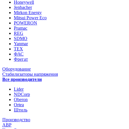
Honeywell
Jenbacher
Mirkon Energy
Mitsui Power Eco
POWERON
Pramac
REG
SDMO
Yanmar
ТЕХ
ФАС
Фрегат
Оборудование
Стабилизаторы напряжения
Все производители
Lider
NDCorp
Oberon
Ortea
Штиль
Производство
АВР