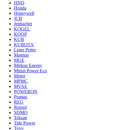
HND
Honda
Honeywell
JCB
Jenbacher
KOGEL
KOOP
KUB
KUBOTA
Lister Petter
Magnus
MGE
Mirkon Energy
Mitsui Power Eco
Motor
MPMC
MVAE
POWERON
Pramac
REG
Rensol
SDMO
Teksan
Tide Power
Toyo