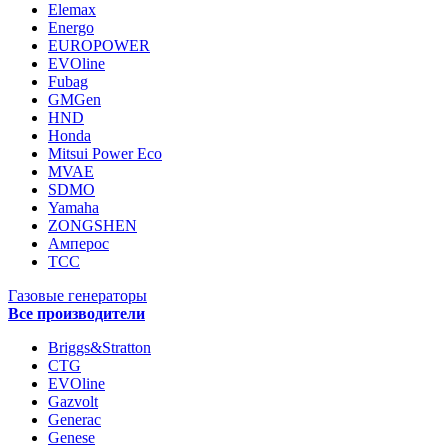
Elemax
Energo
EUROPOWER
EVOline
Fubag
GMGen
HND
Honda
Mitsui Power Eco
MVAE
SDMO
Yamaha
ZONGSHEN
Амперос
ТСС
Газовые генераторы
Все производители
Briggs&Stratton
CTG
EVOline
Gazvolt
Generac
Genese