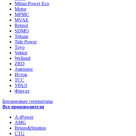
Mitsui Power Eco
Motor
MPMC
MVAE
Rensol
SDMO
Teksan
Tide Power
Toyo
Vektor
Welland
ZRD
Амперос
Исток
ТСС
УРАЛ
Фрегат
Бензиновые генераторы
Все производители
A-iPower
AMG
Briggs&Stratton
CTG