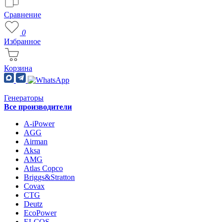
Сравнение
0
Избранное
Корзина
Генераторы
Все производители
A-iPower
AGG
Airman
Aksa
AMG
Atlas Copco
Briggs&Stratton
Covax
CTG
Deutz
EcoPower
ELCOS