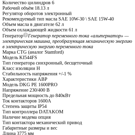
Количество цилиндров
6
Рабочий объём
18.13 л
Регулятор оборотов
электронный
Рекомендуемый тип масла
SAE 10W-30 \ SAE 15W-40
Объем масла в двигателе
62 л
Объем охлаждающей жидкости
61 л
Генератор
Генератор переменного тока «альтернатор» —
электрическая машина, преобразующая механическую энергию
в электрическую энергию переменного тока
Марка
CTG (аналог Stamford)
Модель
KI544FS
Тип генератора
синхронный, бесщеточный
Класс изоляции
H
Стабильность напряжения
+/-1 %
Характеристики АВР
Модель
DKG PE 1600PRO
Напряжение
230/400 В
Предельная мощность
до 840кВт
Ток контакторов
1600A
Степень защиты
IP54
Тип контроллера
DATAKOM
Наличие модема
опция
Тип контактора
механический привод
Габаритные размеры и вес
Длина
3775 мм