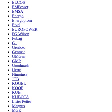
ELCOS
EMPower
EMSA
Energo
Energoprom
Etvel
EUROPOWER
FG Wilson
Fubag
G1
Genbox
Genmac
GMGen
GMP
Goodmash
Hertz
Himoinsa
JCB
KOGEL
KOOP
KUB
KUBOTA
Lister Petter
Magnus
MGE