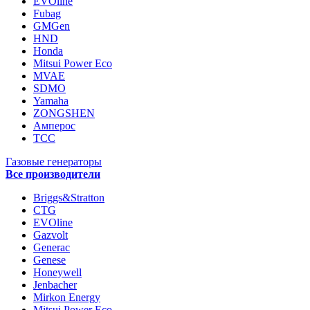
EVOline
Fubag
GMGen
HND
Honda
Mitsui Power Eco
MVAE
SDMO
Yamaha
ZONGSHEN
Амперос
ТСС
Газовые генераторы
Все производители
Briggs&Stratton
CTG
EVOline
Gazvolt
Generac
Genese
Honeywell
Jenbacher
Mirkon Energy
Mitsui Power Eco