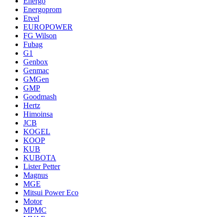
Energo
Energoprom
Etvel
EUROPOWER
FG Wilson
Fubag
G1
Genbox
Genmac
GMGen
GMP
Goodmash
Hertz
Himoinsa
JCB
KOGEL
KOOP
KUB
KUBOTA
Lister Petter
Magnus
MGE
Mitsui Power Eco
Motor
MPMC