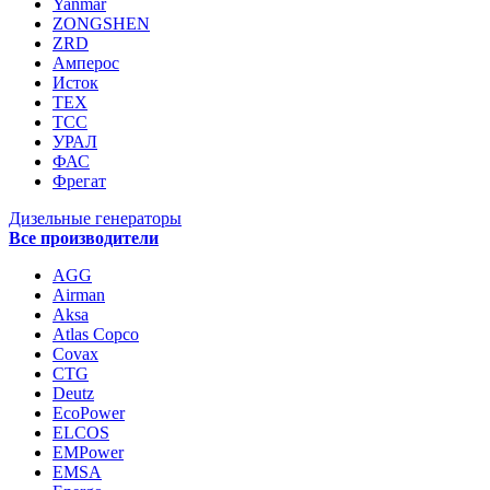
Yanmar
ZONGSHEN
ZRD
Амперос
Исток
ТЕХ
ТСС
УРАЛ
ФАС
Фрегат
Дизельные генераторы
Все производители
AGG
Airman
Aksa
Atlas Copco
Covax
CTG
Deutz
EcoPower
ELCOS
EMPower
EMSA