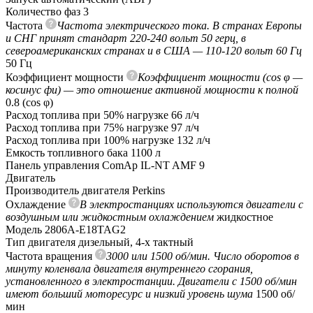
Количество фаз
3
Частота
Частота электрического тока. В странах Европы
и СНГ принят стандарт 220-240 вольт 50 герц, в
североамериканских странах и в США — 110-120 вольт 60 Гц
50 Гц
Коэффициент мощности
Коэффициент мощности (cos φ —
косинус фи) — это отношение активной мощности к полной
0.8 (сos φ)
Расход топлива при 50% нагрузке
66 л/ч
Расход топлива при 75% нагрузке
97 л/ч
Расход топлива при 100% нагрузке
132 л/ч
Емкость топливного бака
1100 л
Панель управления
ComAp IL-NT AMF 9
Двигатель
Производитель двигателя
Perkins
Охлаждение
В электростанциях используются двигатели с
воздушным или жидкостным охлаждением
жидкостное
Модель
2806A-E18TAG2
Тип двигателя
дизельный, 4-х тактный
Частота вращения
3000 или 1500 об/мин. Число оборотов в
минуту коленвала двигателя внутреннего сгорания,
установленного в электростанции. Двигатели с 1500 об/мин
имеют больший моторесурс и низкий уровень шума
1500 об/
мин