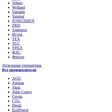
Vektor
Welland
Yamaha
Yanmar
ZONGSHEN
ZRD
Амперос
Исток
ТЕХ
ТСС
УРАЛ
ФАС
Фрегат
Дизельные генераторы
Все производители
AGG
Airman
Aksa
Atlas Copco
Covax
CTG
Deutz
EcoPower