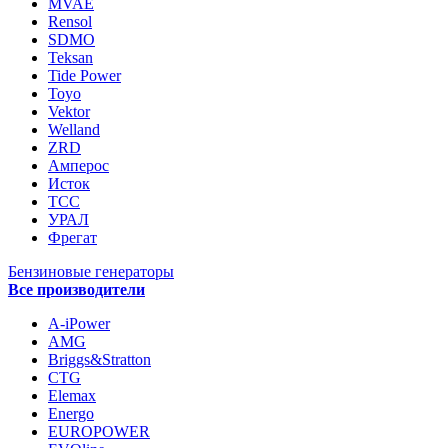
MVAE
Rensol
SDMO
Teksan
Tide Power
Toyo
Vektor
Welland
ZRD
Амперос
Исток
ТСС
УРАЛ
Фрегат
Бензиновые генераторы
Все производители
A-iPower
AMG
Briggs&Stratton
CTG
Elemax
Energo
EUROPOWER