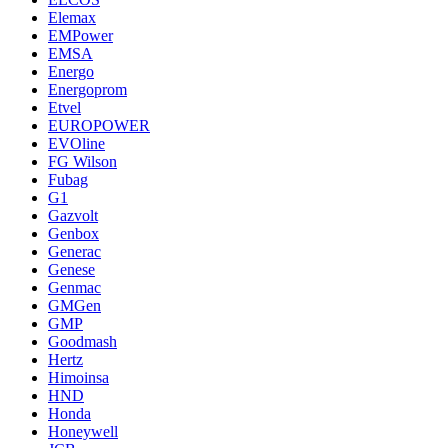
Elemax
EMPower
EMSA
Energo
Energoprom
Etvel
EUROPOWER
EVOline
FG Wilson
Fubag
G1
Gazvolt
Genbox
Generac
Genese
Genmac
GMGen
GMP
Goodmash
Hertz
Himoinsa
HND
Honda
Honeywell