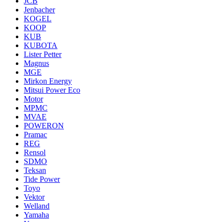
JCB
Jenbacher
KOGEL
KOOP
KUB
KUBOTA
Lister Petter
Magnus
MGE
Mirkon Energy
Mitsui Power Eco
Motor
MPMC
MVAE
POWERON
Pramac
REG
Rensol
SDMO
Teksan
Tide Power
Toyo
Vektor
Welland
Yamaha