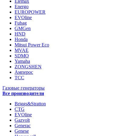
Elemax
Energo
EUROPOWER
EVOline
Fubag
GMGen
HND
Honda
Mitsui Power Eco
MVAE
SDMO
Yamaha
ZONGSHEN
Амперос
ТСС
Газовые генераторы
Все производители
Briggs&Stratton
CTG
EVOline
Gazvolt
Generac
Genese