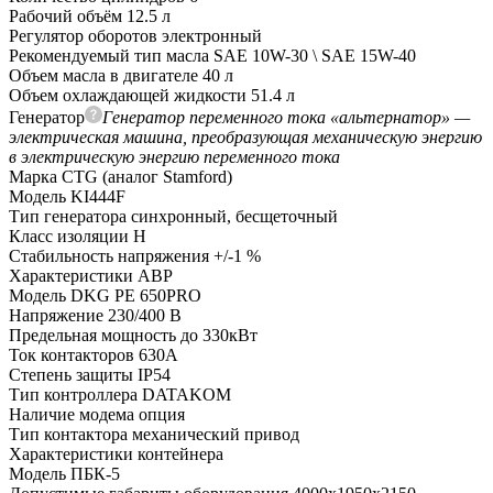
Рабочий объём
12.5 л
Регулятор оборотов
электронный
Рекомендуемый тип масла
SAE 10W-30 \ SAE 15W-40
Объем масла в двигателе
40 л
Объем охлаждающей жидкости
51.4 л
Генератор
Генератор переменного тока «альтернатор» —
электрическая машина, преобразующая механическую энергию
в электрическую энергию переменного тока
Марка
CTG (аналог Stamford)
Модель
KI444F
Тип генератора
синхронный, бесщеточный
Класс изоляции
H
Стабильность напряжения
+/-1 %
Характеристики АВР
Модель
DKG PE 650PRO
Напряжение
230/400 В
Предельная мощность
до 330кВт
Ток контакторов
630A
Степень защиты
IP54
Тип контроллера
DATAKOM
Наличие модема
опция
Тип контактора
механический привод
Характеристики контейнера
Модель
ПБК-5