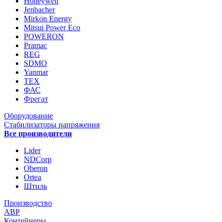
Honeywell
Jenbacher
Mirkon Energy
Mitsui Power Eco
POWERON
Pramac
REG
SDMO
Yanmar
ТЕХ
ФАС
Фрегат
Оборудование
Стабилизаторы напряжения
Все производители
Lider
NDCorp
Oberon
Ortea
Штиль
Производство
АВР
Контейнеры