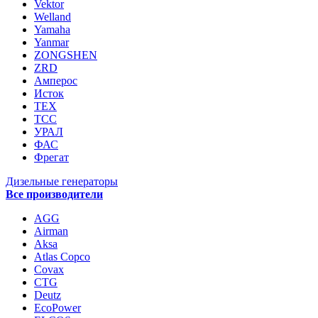
Vektor
Welland
Yamaha
Yanmar
ZONGSHEN
ZRD
Амперос
Исток
ТЕХ
ТСС
УРАЛ
ФАС
Фрегат
Дизельные генераторы
Все производители
AGG
Airman
Aksa
Atlas Copco
Covax
CTG
Deutz
EcoPower