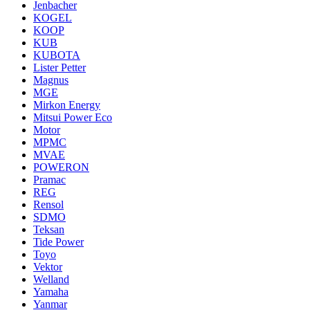
Jenbacher
KOGEL
KOOP
KUB
KUBOTA
Lister Petter
Magnus
MGE
Mirkon Energy
Mitsui Power Eco
Motor
MPMC
MVAE
POWERON
Pramac
REG
Rensol
SDMO
Teksan
Tide Power
Toyo
Vektor
Welland
Yamaha
Yanmar