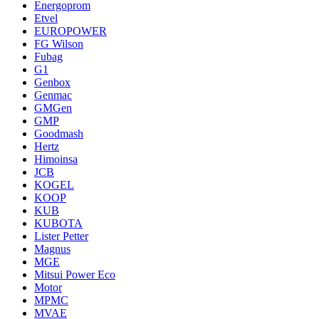
Energoprom
Etvel
EUROPOWER
FG Wilson
Fubag
G1
Genbox
Genmac
GMGen
GMP
Goodmash
Hertz
Himoinsa
JCB
KOGEL
KOOP
KUB
KUBOTA
Lister Petter
Magnus
MGE
Mitsui Power Eco
Motor
MPMC
MVAE