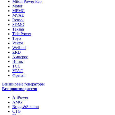
Mitsui Power Eco
Motor
MPMC
MVAE
Rensol
SDMO
Teksan
Tide Power
Toyo
Vektor
Welland
ZRD
Амперос
Исток
ТСС
УРАЛ
Фрегат
Бензиновые генераторы
Все производители
A-iPower
AMG
Briggs&Stratton
CTG