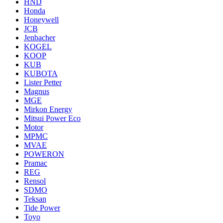
HND
Honda
Honeywell
JCB
Jenbacher
KOGEL
KOOP
KUB
KUBOTA
Lister Petter
Magnus
MGE
Mirkon Energy
Mitsui Power Eco
Motor
MPMC
MVAE
POWERON
Pramac
REG
Rensol
SDMO
Teksan
Tide Power
Toyo