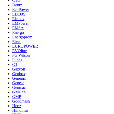
CTG
Deutz
EcoPower
ELCOS
Elemax
EMPower
EMSA
Energo
Energoprom
Etvel
EUROPOWER
EVOline
FG Wilson
Fubag
G1
Gazvolt
Genbox
Generac
Genese
Genmac
GMGen
GMP
Goodmash
Hertz
Himoinsa