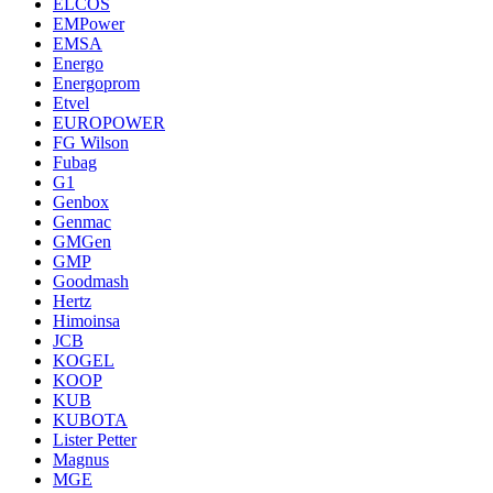
ELCOS
EMPower
EMSA
Energo
Energoprom
Etvel
EUROPOWER
FG Wilson
Fubag
G1
Genbox
Genmac
GMGen
GMP
Goodmash
Hertz
Himoinsa
JCB
KOGEL
KOOP
KUB
KUBOTA
Lister Petter
Magnus
MGE