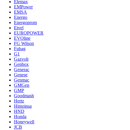
Elemax
EMPower
EMSA
Energo
Energoprom
Etvel
EUROPOWER
EVOline
FG Wilson
Fubag
G1
Gazvolt
Genbox
Generac
Genese
Genmac
GMGen
GMP
Goodmash
Hertz
Himoinsa
HND
Honda
Honeywell
JCB