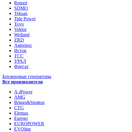
Rensol
SDMO
Teksan
Tide Power
Toyo
Vektor
Welland
ZRD
Амперос
Исток
ТСС
УРАЛ
Фрегат
Бензиновые генераторы
Все производители
A-iPower
AMG
Briggs&Stratton
CTG
Elemax
Energo
EUROPOWER
EVOline