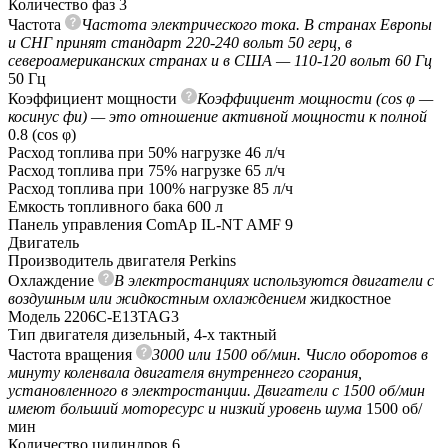
Количество фаз
3
Частота
Частота электрического тока. В странах Европы
и СНГ принят стандарт 220-240 вольт 50 герц, в
североамериканских странах и в США — 110-120 вольт 60 Гц
50 Гц
Коэффициент мощности
Коэффициент мощности (cos φ —
косинус фи) — это отношение активной мощности к полной
0.8 (сos φ)
Расход топлива при 50% нагрузке
46 л/ч
Расход топлива при 75% нагрузке
65 л/ч
Расход топлива при 100% нагрузке
85 л/ч
Емкость топливного бака
600 л
Панель управления
ComAp IL-NT AMF 9
Двигатель
Производитель двигателя
Perkins
Охлаждение
В электростанциях используются двигатели с
воздушным или жидкостным охлаждением
жидкостное
Модель
2206C-E13TAG3
Тип двигателя
дизельный, 4-х тактный
Частота вращения
3000 или 1500 об/мин. Число оборотов в
минуту коленвала двигателя внутреннего сгорания,
установленного в электростанции. Двигатели с 1500 об/мин
имеют больший моторесурс и низкий уровень шума
1500 об/
мин
Количество цилиндров
6