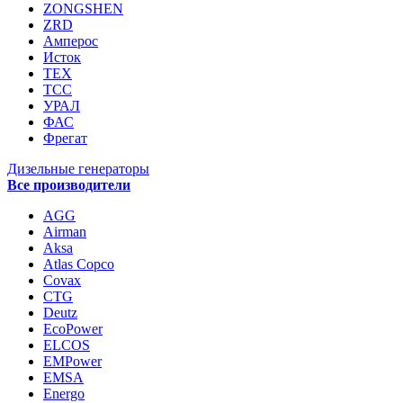
ZONGSHEN
ZRD
Амперос
Исток
ТЕХ
ТСС
УРАЛ
ФАС
Фрегат
Дизельные генераторы
Все производители
AGG
Airman
Aksa
Atlas Copco
Covax
CTG
Deutz
EcoPower
ELCOS
EMPower
EMSA
Energo