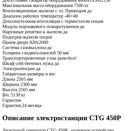
Допустимые габариты оборудования
4000х1950х2150
Максимальная масса оборудования
7500 кг
Вентиляционные жалюзи с эл. Приводом
да
Диапазон рабочих температур
-40+40
Дополнительная вентиляция с термостатом
опция
Модуль порошкового пожаротушения
да
Наружные решетки к жалюзи
да
Подогрев жалюзи
опция
Проем двери
820х2000
Система газовыхлопа
да
Толщина сэндвич-панелей
50 мм
Транспортировочные узлы
рым-болт
Шкаф собственных нужд
да
Электрообогрев
да
Габаритные размеры и вес
Длина
2565 мм
Ширина
2300 мм
Высота
2565 мм
Вес
5130 кг
Гарантия
Гарантия
24 месяца
Описание электростанции CTG 450P
Дизельный генератор CTG 450P - надежное устройство,