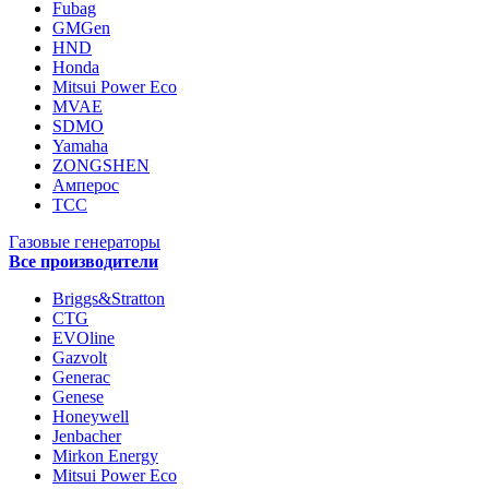
Fubag
GMGen
HND
Honda
Mitsui Power Eco
MVAE
SDMO
Yamaha
ZONGSHEN
Амперос
ТСС
Газовые генераторы
Все производители
Briggs&Stratton
CTG
EVOline
Gazvolt
Generac
Genese
Honeywell
Jenbacher
Mirkon Energy
Mitsui Power Eco