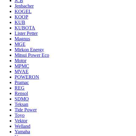
JCB
Jenbacher
KOGEL
KOOP
KUB
KUBOTA
Lister Petter
Magnus
MGE
Mirkon Energy
Mitsui Power Eco
Motor
MPMC
MVAE
POWERON
Pramac
REG
Rensol
SDMO
Teksan
Tide Power
Toyo
Vektor
Welland
Yamaha