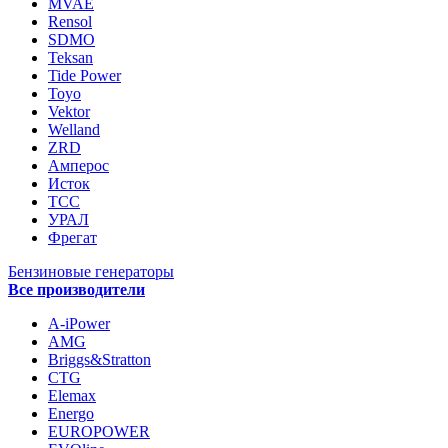
MVAE
Rensol
SDMO
Teksan
Tide Power
Toyo
Vektor
Welland
ZRD
Амперос
Исток
ТСС
УРАЛ
Фрегат
Бензиновые генераторы
Все производители
A-iPower
AMG
Briggs&Stratton
CTG
Elemax
Energo
EUROPOWER