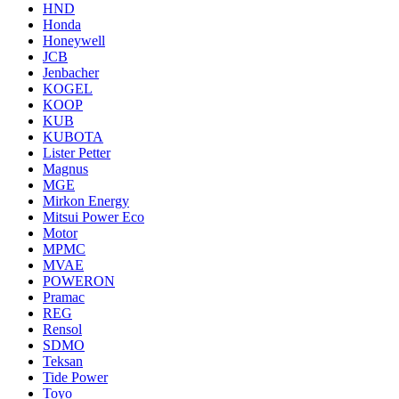
HND
Honda
Honeywell
JCB
Jenbacher
KOGEL
KOOP
KUB
KUBOTA
Lister Petter
Magnus
MGE
Mirkon Energy
Mitsui Power Eco
Motor
MPMC
MVAE
POWERON
Pramac
REG
Rensol
SDMO
Teksan
Tide Power
Toyo