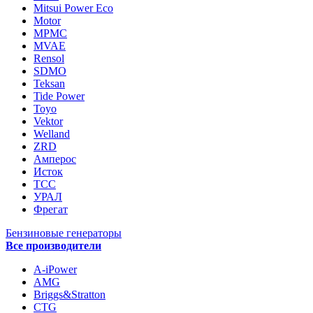
Mitsui Power Eco
Motor
MPMC
MVAE
Rensol
SDMO
Teksan
Tide Power
Toyo
Vektor
Welland
ZRD
Амперос
Исток
ТСС
УРАЛ
Фрегат
Бензиновые генераторы
Все производители
A-iPower
AMG
Briggs&Stratton
CTG