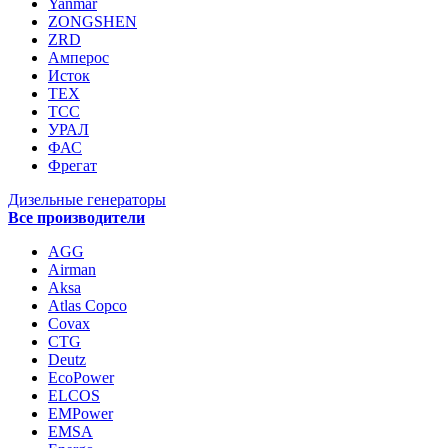
Yanmar
ZONGSHEN
ZRD
Амперос
Исток
ТЕХ
ТСС
УРАЛ
ФАС
Фрегат
Дизельные генераторы
Все производители
AGG
Airman
Aksa
Atlas Copco
Covax
CTG
Deutz
EcoPower
ELCOS
EMPower
EMSA