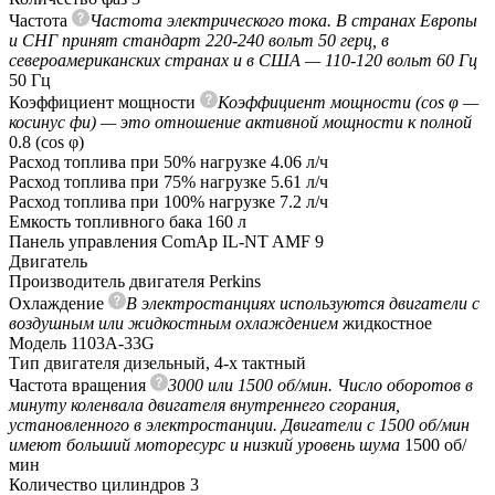
Частота
Частота электрического тока. В странах Европы
и СНГ принят стандарт 220-240 вольт 50 герц, в
североамериканских странах и в США — 110-120 вольт 60 Гц
50 Гц
Коэффициент мощности
Коэффициент мощности (cos φ —
косинус фи) — это отношение активной мощности к полной
0.8 (сos φ)
Расход топлива при 50% нагрузке
4.06 л/ч
Расход топлива при 75% нагрузке
5.61 л/ч
Расход топлива при 100% нагрузке
7.2 л/ч
Емкость топливного бака
160 л
Панель управления
ComAp IL-NT AMF 9
Двигатель
Производитель двигателя
Perkins
Охлаждение
В электростанциях используются двигатели с
воздушным или жидкостным охлаждением
жидкостное
Модель
1103A-33G
Тип двигателя
дизельный, 4-х тактный
Частота вращения
3000 или 1500 об/мин. Число оборотов в
минуту коленвала двигателя внутреннего сгорания,
установленного в электростанции. Двигатели с 1500 об/мин
имеют больший моторесурс и низкий уровень шума
1500 об/
мин
Количество цилиндров
3