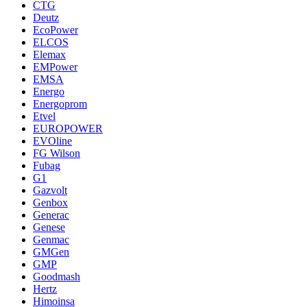
CTG
Deutz
EcoPower
ELCOS
Elemax
EMPower
EMSA
Energo
Energoprom
Etvel
EUROPOWER
EVOline
FG Wilson
Fubag
G1
Gazvolt
Genbox
Generac
Genese
Genmac
GMGen
GMP
Goodmash
Hertz
Himoinsa