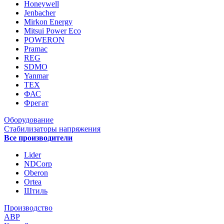
Honeywell
Jenbacher
Mirkon Energy
Mitsui Power Eco
POWERON
Pramac
REG
SDMO
Yanmar
ТЕХ
ФАС
Фрегат
Оборудование
Стабилизаторы напряжения
Все производители
Lider
NDCorp
Oberon
Ortea
Штиль
Производство
АВР