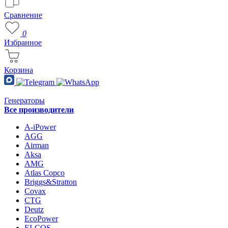
Сравнение
0
Избранное
Корзина
Генераторы
Все производители
A-iPower
AGG
Airman
Aksa
AMG
Atlas Copco
Briggs&Stratton
Covax
CTG
Deutz
EcoPower
ELCOS