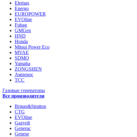
Elemax
Energo
EUROPOWER
EVOline
Fubag
GMGen
HND
Honda
Mitsui Power Eco
MVAE
SDMO
Yamaha
ZONGSHEN
Амперос
ТСС
Газовые генераторы
Все производители
Briggs&Stratton
CTG
EVOline
Gazvolt
Generac
Genese