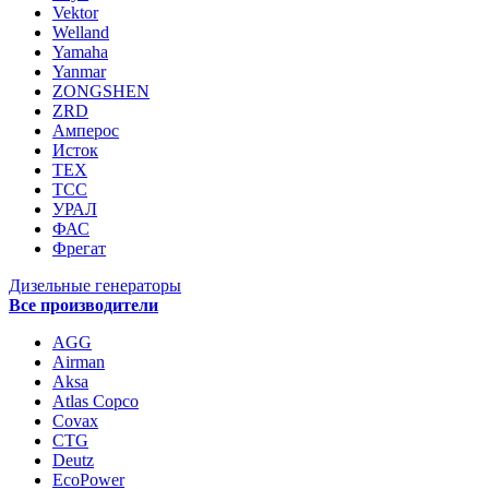
Vektor
Welland
Yamaha
Yanmar
ZONGSHEN
ZRD
Амперос
Исток
ТЕХ
ТСС
УРАЛ
ФАС
Фрегат
Дизельные генераторы
Все производители
AGG
Airman
Aksa
Atlas Copco
Covax
CTG
Deutz
EcoPower