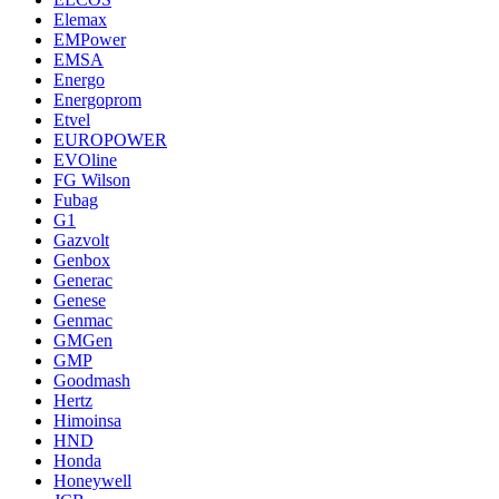
Elemax
EMPower
EMSA
Energo
Energoprom
Etvel
EUROPOWER
EVOline
FG Wilson
Fubag
G1
Gazvolt
Genbox
Generac
Genese
Genmac
GMGen
GMP
Goodmash
Hertz
Himoinsa
HND
Honda
Honeywell