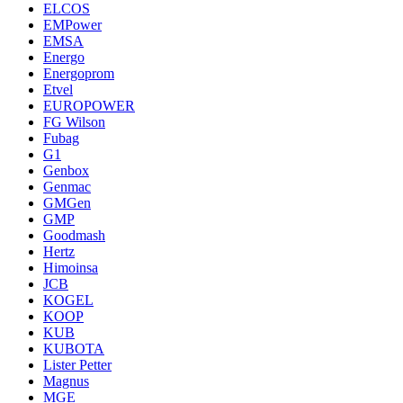
ELCOS
EMPower
EMSA
Energo
Energoprom
Etvel
EUROPOWER
FG Wilson
Fubag
G1
Genbox
Genmac
GMGen
GMP
Goodmash
Hertz
Himoinsa
JCB
KOGEL
KOOP
KUB
KUBOTA
Lister Petter
Magnus
MGE