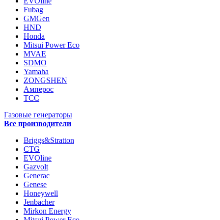
EVOline
Fubag
GMGen
HND
Honda
Mitsui Power Eco
MVAE
SDMO
Yamaha
ZONGSHEN
Амперос
ТСС
Газовые генераторы
Все производители
Briggs&Stratton
CTG
EVOline
Gazvolt
Generac
Genese
Honeywell
Jenbacher
Mirkon Energy
Mitsui Power Eco