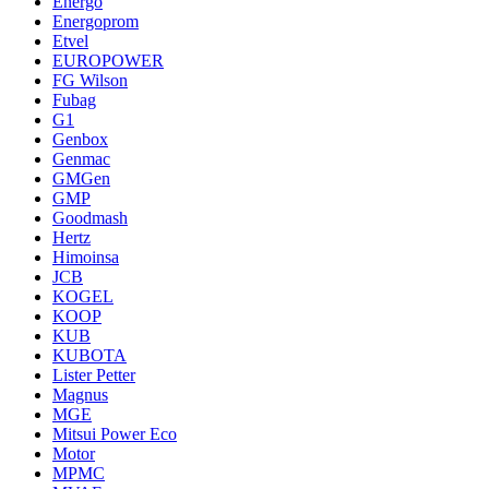
Energo
Energoprom
Etvel
EUROPOWER
FG Wilson
Fubag
G1
Genbox
Genmac
GMGen
GMP
Goodmash
Hertz
Himoinsa
JCB
KOGEL
KOOP
KUB
KUBOTA
Lister Petter
Magnus
MGE
Mitsui Power Eco
Motor
MPMC