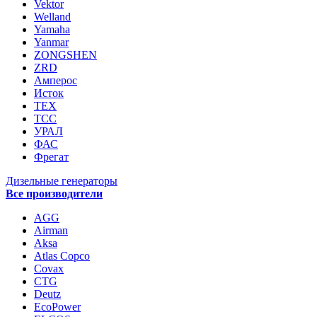
Vektor
Welland
Yamaha
Yanmar
ZONGSHEN
ZRD
Амперос
Исток
ТЕХ
ТСС
УРАЛ
ФАС
Фрегат
Дизельные генераторы
Все производители
AGG
Airman
Aksa
Atlas Copco
Covax
CTG
Deutz
EcoPower