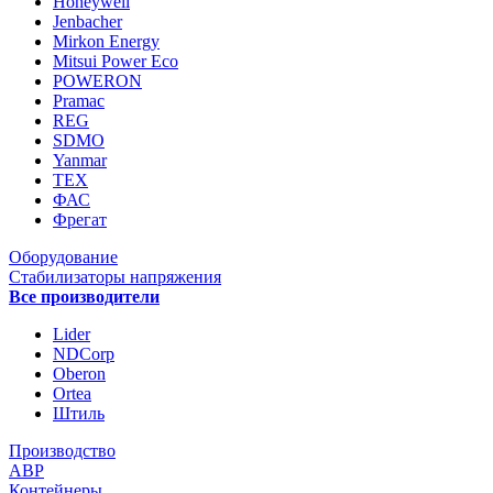
Honeywell
Jenbacher
Mirkon Energy
Mitsui Power Eco
POWERON
Pramac
REG
SDMO
Yanmar
ТЕХ
ФАС
Фрегат
Оборудование
Стабилизаторы напряжения
Все производители
Lider
NDCorp
Oberon
Ortea
Штиль
Производство
АВР
Контейнеры