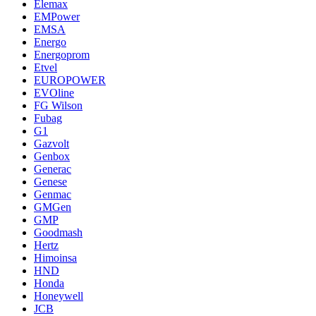
Elemax
EMPower
EMSA
Energo
Energoprom
Etvel
EUROPOWER
EVOline
FG Wilson
Fubag
G1
Gazvolt
Genbox
Generac
Genese
Genmac
GMGen
GMP
Goodmash
Hertz
Himoinsa
HND
Honda
Honeywell
JCB