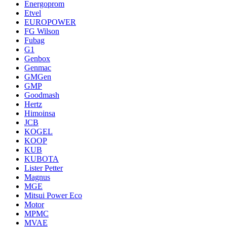
Energoprom
Etvel
EUROPOWER
FG Wilson
Fubag
G1
Genbox
Genmac
GMGen
GMP
Goodmash
Hertz
Himoinsa
JCB
KOGEL
KOOP
KUB
KUBOTA
Lister Petter
Magnus
MGE
Mitsui Power Eco
Motor
MPMC
MVAE