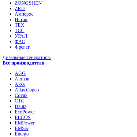
ZONGSHEN
ZRD
Амперос
Исток
ТЕХ
ТСС
УРАЛ
ФАС
Фрегат
Дизельные генераторы
Все производители
AGG
Airman
Aksa
Atlas Copco
Covax
CTG
Deutz
EcoPower
ELCOS
EMPower
EMSA
Energo