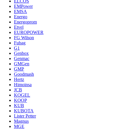
ELCOS
EMPower
EMSA
Energo
Energoprom
Etvel
EUROPOWER
FG Wilson
Fubag
G1
Genbox
Genmac
GMGen
GMP
Goodmash
Hertz
Himoinsa
JCB
KOGEL
KOOP
KUB
KUBOTA
Lister Petter
Magnus
MGE