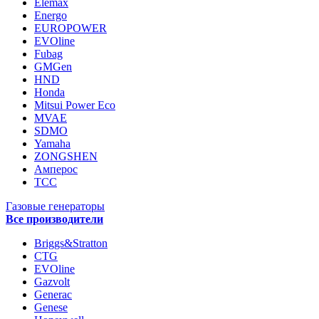
Elemax
Energo
EUROPOWER
EVOline
Fubag
GMGen
HND
Honda
Mitsui Power Eco
MVAE
SDMO
Yamaha
ZONGSHEN
Амперос
ТСС
Газовые генераторы
Все производители
Briggs&Stratton
CTG
EVOline
Gazvolt
Generac
Genese