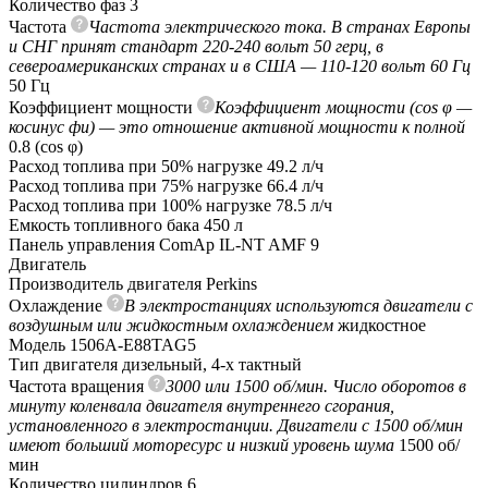
Количество фаз
3
Частота
Частота электрического тока. В странах Европы
и СНГ принят стандарт 220-240 вольт 50 герц, в
североамериканских странах и в США — 110-120 вольт 60 Гц
50 Гц
Коэффициент мощности
Коэффициент мощности (cos φ —
косинус фи) — это отношение активной мощности к полной
0.8 (сos φ)
Расход топлива при 50% нагрузке
49.2 л/ч
Расход топлива при 75% нагрузке
66.4 л/ч
Расход топлива при 100% нагрузке
78.5 л/ч
Емкость топливного бака
450 л
Панель управления
ComAp IL-NT AMF 9
Двигатель
Производитель двигателя
Perkins
Охлаждение
В электростанциях используются двигатели с
воздушным или жидкостным охлаждением
жидкостное
Модель
1506A-E88TAG5
Тип двигателя
дизельный, 4-х тактный
Частота вращения
3000 или 1500 об/мин. Число оборотов в
минуту коленвала двигателя внутреннего сгорания,
установленного в электростанции. Двигатели с 1500 об/мин
имеют больший моторесурс и низкий уровень шума
1500 об/
мин
Количество цилиндров
6