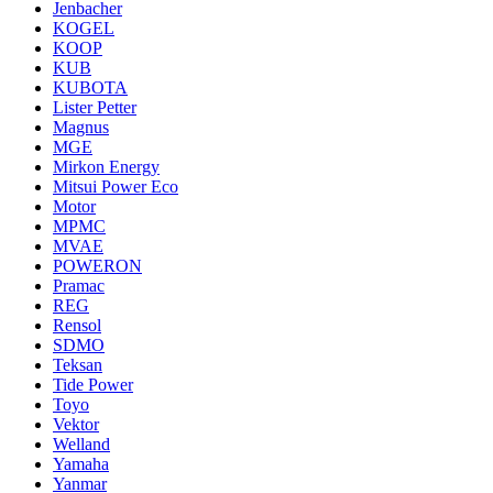
Jenbacher
KOGEL
KOOP
KUB
KUBOTA
Lister Petter
Magnus
MGE
Mirkon Energy
Mitsui Power Eco
Motor
MPMC
MVAE
POWERON
Pramac
REG
Rensol
SDMO
Teksan
Tide Power
Toyo
Vektor
Welland
Yamaha
Yanmar