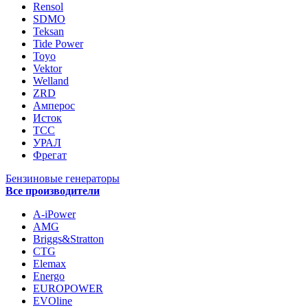
Rensol
SDMO
Teksan
Tide Power
Toyo
Vektor
Welland
ZRD
Амперос
Исток
ТСС
УРАЛ
Фрегат
Бензиновые генераторы
Все производители
A-iPower
AMG
Briggs&Stratton
CTG
Elemax
Energo
EUROPOWER
EVOline