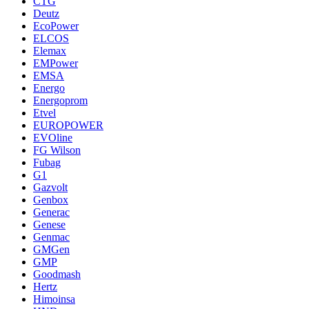
CTG
Deutz
EcoPower
ELCOS
Elemax
EMPower
EMSA
Energo
Energoprom
Etvel
EUROPOWER
EVOline
FG Wilson
Fubag
G1
Gazvolt
Genbox
Generac
Genese
Genmac
GMGen
GMP
Goodmash
Hertz
Himoinsa