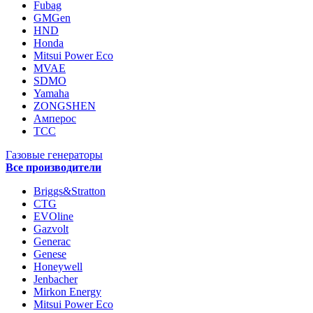
Fubag
GMGen
HND
Honda
Mitsui Power Eco
MVAE
SDMO
Yamaha
ZONGSHEN
Амперос
ТСС
Газовые генераторы
Все производители
Briggs&Stratton
CTG
EVOline
Gazvolt
Generac
Genese
Honeywell
Jenbacher
Mirkon Energy
Mitsui Power Eco