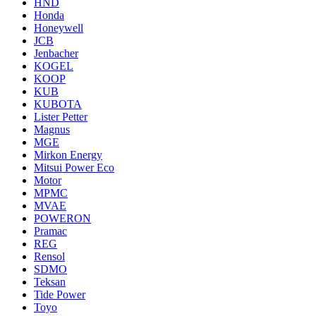
HND
Honda
Honeywell
JCB
Jenbacher
KOGEL
KOOP
KUB
KUBOTA
Lister Petter
Magnus
MGE
Mirkon Energy
Mitsui Power Eco
Motor
MPMC
MVAE
POWERON
Pramac
REG
Rensol
SDMO
Teksan
Tide Power
Toyo