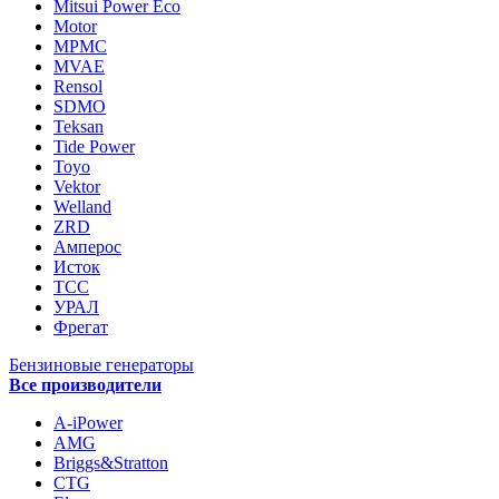
Mitsui Power Eco
Motor
MPMC
MVAE
Rensol
SDMO
Teksan
Tide Power
Toyo
Vektor
Welland
ZRD
Амперос
Исток
ТСС
УРАЛ
Фрегат
Бензиновые генераторы
Все производители
A-iPower
AMG
Briggs&Stratton
CTG