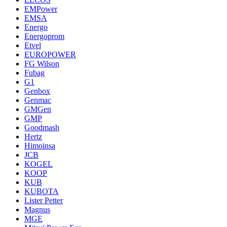
EMPower
EMSA
Energo
Energoprom
Etvel
EUROPOWER
FG Wilson
Fubag
G1
Genbox
Genmac
GMGen
GMP
Goodmash
Hertz
Himoinsa
JCB
KOGEL
KOOP
KUB
KUBOTA
Lister Petter
Magnus
MGE