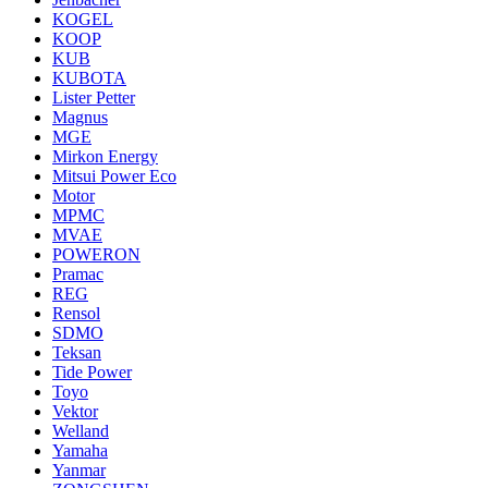
KOGEL
KOOP
KUB
KUBOTA
Lister Petter
Magnus
MGE
Mirkon Energy
Mitsui Power Eco
Motor
MPMC
MVAE
POWERON
Pramac
REG
Rensol
SDMO
Teksan
Tide Power
Toyo
Vektor
Welland
Yamaha
Yanmar