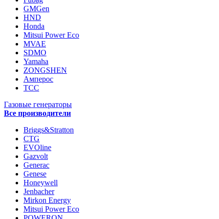
GMGen
HND
Honda
Mitsui Power Eco
MVAE
SDMO
Yamaha
ZONGSHEN
Амперос
ТСС
Газовые генераторы
Все производители
Briggs&Stratton
CTG
EVOline
Gazvolt
Generac
Genese
Honeywell
Jenbacher
Mirkon Energy
Mitsui Power Eco
POWERON