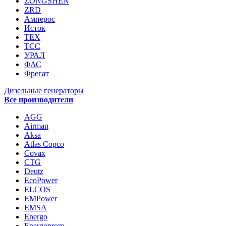
ZONGSHEN
ZRD
Амперос
Исток
ТЕХ
ТСС
УРАЛ
ФАС
Фрегат
Дизельные генераторы
Все производители
AGG
Airman
Aksa
Atlas Copco
Covax
CTG
Deutz
EcoPower
ELCOS
EMPower
EMSA
Energo
Energoprom