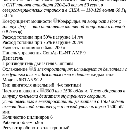
и СНГ принят стандарт 220-240 вольт 50 герц, в
североамериканских странах и в США — 110-120 вольт 60 Гц
50 Гц
Коэффициент мощности
Коэффициент мощности (cos φ —
косинус фи) — это отношение активной мощности к полной
0.8 (сos φ)
Расход топлива при 50% нагрузке
14 л/ч
Расход топлива при 75% нагрузке
20 л/ч
Емкость топливного бака
200 л
Панель управления
ComAp IL-NT AMF 9
Двигатель
Производитель двигателя
Cummins
Охлаждение
В электростанциях используются двигатели с
воздушным или жидкостным охлаждением
жидкостное
Модель
6BTA5.9G2
Тип двигателя
дизельный, 4-х тактный
Частота вращения
3000 или 1500 об/мин. Число оборотов в
минуту коленвала двигателя внутреннего сгорания,
установленного в электростанции. Двигатели с 1500 об/мин
имеют больший моторесурс и низкий уровень шума
1500 об/
мин
Количество цилиндров
6
Рабочий объём
5.9 л
Регулятор оборотов
электронный