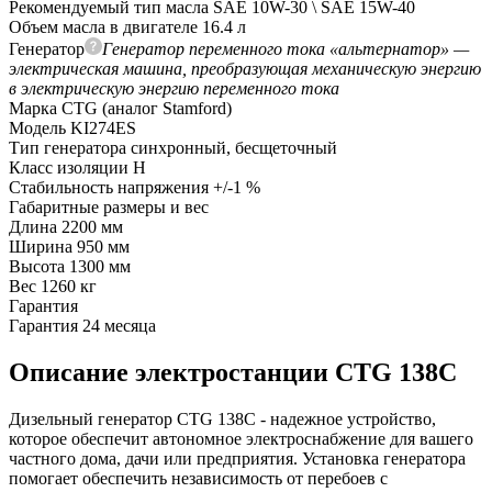
Рекомендуемый тип масла
SAE 10W-30 \ SAE 15W-40
Объем масла в двигателе
16.4 л
Генератор
Генератор переменного тока «альтернатор» —
электрическая машина, преобразующая механическую энергию
в электрическую энергию переменного тока
Марка
CTG (аналог Stamford)
Модель
KI274ES
Тип генератора
синхронный, бесщеточный
Класс изоляции
H
Стабильность напряжения
+/-1 %
Габаритные размеры и вес
Длина
2200 мм
Ширина
950 мм
Высота
1300 мм
Вес
1260 кг
Гарантия
Гарантия
24 месяца
Описание электростанции CTG 138C
Дизельный генератор CTG 138C - надежное устройство,
которое обеспечит автономное электроснабжение для вашего
частного дома, дачи или предприятия. Установка генератора
помогает обеспечить независимость от перебоев с