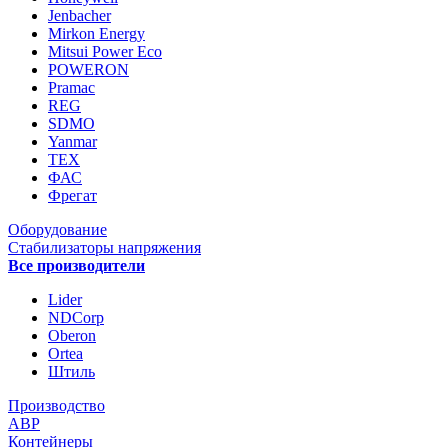
Jenbacher
Mirkon Energy
Mitsui Power Eco
POWERON
Pramac
REG
SDMO
Yanmar
ТЕХ
ФАС
Фрегат
Оборудование
Стабилизаторы напряжения
Все производители
Lider
NDCorp
Oberon
Ortea
Штиль
Производство
АВР
Контейнеры