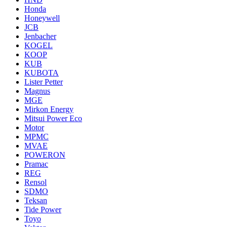
Honda
Honeywell
JCB
Jenbacher
KOGEL
KOOP
KUB
KUBOTA
Lister Petter
Magnus
MGE
Mirkon Energy
Mitsui Power Eco
Motor
MPMC
MVAE
POWERON
Pramac
REG
Rensol
SDMO
Teksan
Tide Power
Toyo