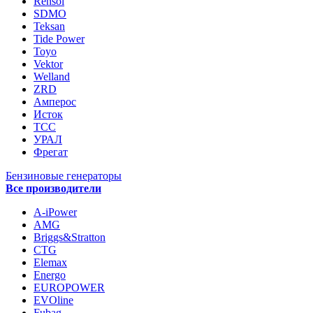
Rensol
SDMO
Teksan
Tide Power
Toyo
Vektor
Welland
ZRD
Амперос
Исток
ТСС
УРАЛ
Фрегат
Бензиновые генераторы
Все производители
A-iPower
AMG
Briggs&Stratton
CTG
Elemax
Energo
EUROPOWER
EVOline
Fubag