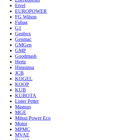
Etvel
EUROPOWER
FG Wilson
Fubag
G1
Genbox
Genmac
GMGen
GMP
Goodmash
Hertz
Himoinsa
JCB
KOGEL
KOOP
KUB
KUBOTA
Lister Petter
Magnus
MGE
Mitsui Power Eco
Motor
MPMC
MVAE