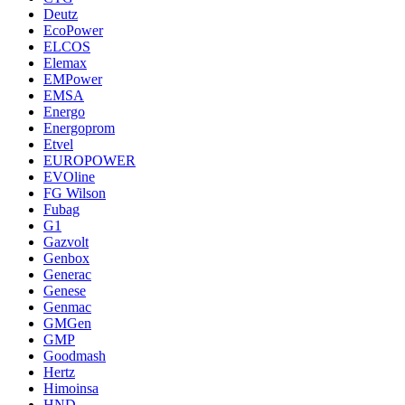
Deutz
EcoPower
ELCOS
Elemax
EMPower
EMSA
Energo
Energoprom
Etvel
EUROPOWER
EVOline
FG Wilson
Fubag
G1
Gazvolt
Genbox
Generac
Genese
Genmac
GMGen
GMP
Goodmash
Hertz
Himoinsa
HND