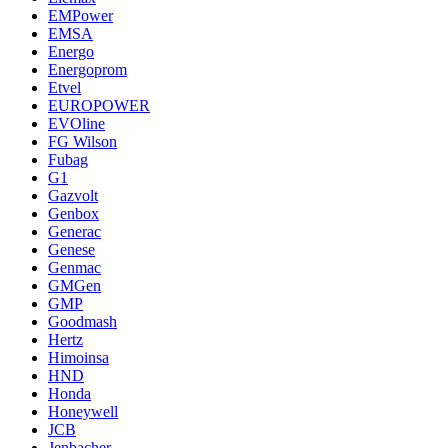
EMPower
EMSA
Energo
Energoprom
Etvel
EUROPOWER
EVOline
FG Wilson
Fubag
G1
Gazvolt
Genbox
Generac
Genese
Genmac
GMGen
GMP
Goodmash
Hertz
Himoinsa
HND
Honda
Honeywell
JCB
Jenbacher