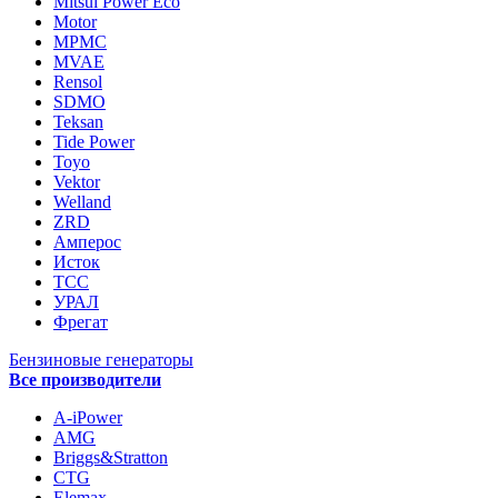
Mitsui Power Eco
Motor
MPMC
MVAE
Rensol
SDMO
Teksan
Tide Power
Toyo
Vektor
Welland
ZRD
Амперос
Исток
ТСС
УРАЛ
Фрегат
Бензиновые генераторы
Все производители
A-iPower
AMG
Briggs&Stratton
CTG
Elemax