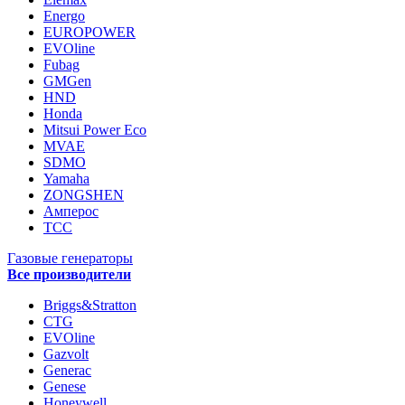
Energo
EUROPOWER
EVOline
Fubag
GMGen
HND
Honda
Mitsui Power Eco
MVAE
SDMO
Yamaha
ZONGSHEN
Амперос
ТСС
Газовые генераторы
Все производители
Briggs&Stratton
CTG
EVOline
Gazvolt
Generac
Genese
Honeywell