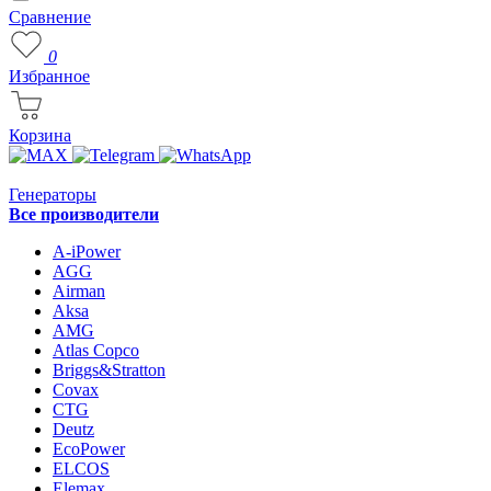
Сравнение
0
Избранное
Корзина
Генераторы
Все производители
A-iPower
AGG
Airman
Aksa
AMG
Atlas Copco
Briggs&Stratton
Covax
CTG
Deutz
EcoPower
ELCOS
Elemax