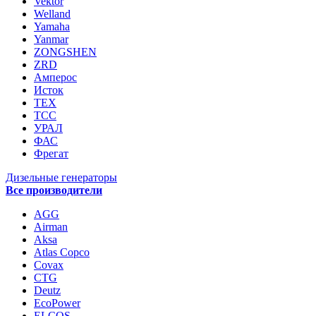
Vektor
Welland
Yamaha
Yanmar
ZONGSHEN
ZRD
Амперос
Исток
ТЕХ
ТСС
УРАЛ
ФАС
Фрегат
Дизельные генераторы
Все производители
AGG
Airman
Aksa
Atlas Copco
Covax
CTG
Deutz
EcoPower
ELCOS