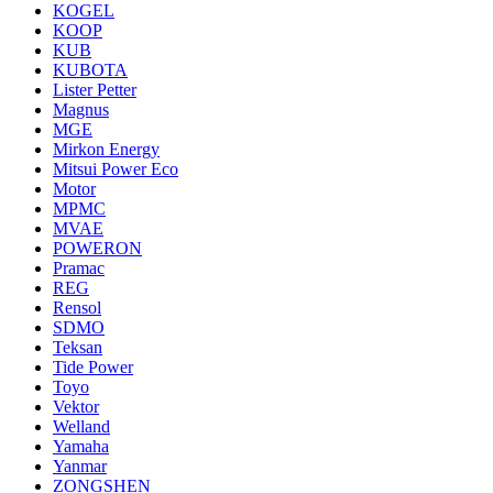
KOGEL
KOOP
KUB
KUBOTA
Lister Petter
Magnus
MGE
Mirkon Energy
Mitsui Power Eco
Motor
MPMC
MVAE
POWERON
Pramac
REG
Rensol
SDMO
Teksan
Tide Power
Toyo
Vektor
Welland
Yamaha
Yanmar
ZONGSHEN