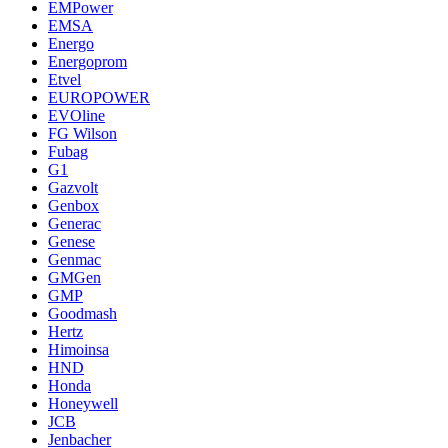
EMPower
EMSA
Energo
Energoprom
Etvel
EUROPOWER
EVOline
FG Wilson
Fubag
G1
Gazvolt
Genbox
Generac
Genese
Genmac
GMGen
GMP
Goodmash
Hertz
Himoinsa
HND
Honda
Honeywell
JCB
Jenbacher