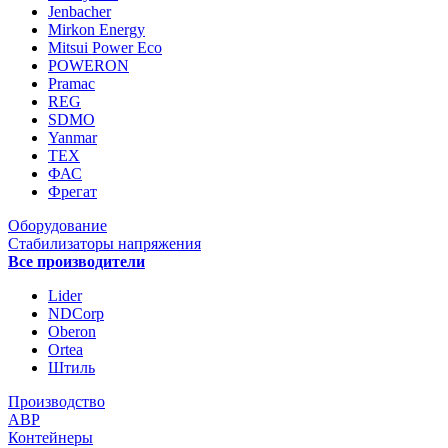
Jenbacher
Mirkon Energy
Mitsui Power Eco
POWERON
Pramac
REG
SDMO
Yanmar
ТЕХ
ФАС
Фрегат
Оборудование
Стабилизаторы напряжения
Все производители
Lider
NDCorp
Oberon
Ortea
Штиль
Производство
АВР
Контейнеры