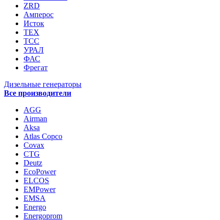
ZRD
Амперос
Исток
ТЕХ
ТСС
УРАЛ
ФАС
Фрегат
Дизельные генераторы
Все производители
AGG
Airman
Aksa
Atlas Copco
Covax
CTG
Deutz
EcoPower
ELCOS
EMPower
EMSA
Energo
Energoprom