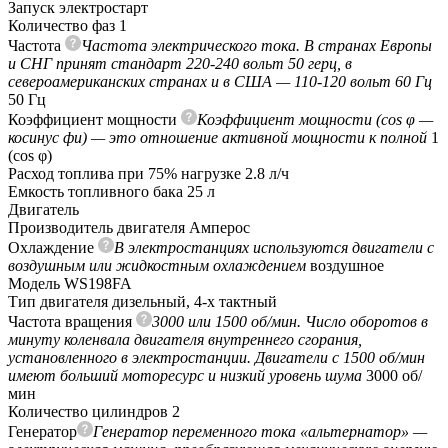
Запуск
электростарт
Количество фаз
1
Частота
Частота электрического тока. В странах Европы
и СНГ принят стандарт 220-240 вольт 50 герц, в
североамериканских странах и в США — 110-120 вольт 60 Гц
50 Гц
Коэффициент мощности
Коэффициент мощности (cos φ —
косинус фи) — это отношение активной мощности к полной
1
(сos φ)
Расход топлива при 75% нагрузке
2.8 л/ч
Емкость топливного бака
25 л
Двигатель
Производитель двигателя
Амперос
Охлаждение
В электростанциях используются двигатели с
воздушным или жидкостным охлаждением
воздушное
Модель
WS198FA
Тип двигателя
дизельный, 4-х тактный
Частота вращения
3000 или 1500 об/мин. Число оборотов в
минуту коленвала двигателя внутреннего сгорания,
установленного в электростанции. Двигатели с 1500 об/мин
имеют больший моторесурс и низкий уровень шума
3000 об/
мин
Количество цилиндров
2
Генератор
Генератор переменного тока «альтернатор» —