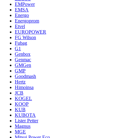
EMPower
EMSA
Energo
Energoprom
Etvel
EUROPOWER
FG Wilson
Fubag
G1
Genbox
Genmac
GMGen
GMP
Goodmash
Hertz
Himoinsa
JCB
KOGEL
KOOP
KUB
KUBOTA
Lister Petter
Magnus
MGE
Mitsui Power Eco