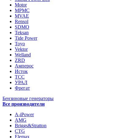
Motor
MPMC
MVAE
Rensol
SDMO
Teksan
Tide Power
Toyo
Vektor
Welland
ZRD
Амперос
Исток
ТСС
УРАЛ
Фрегат
Бензиновые генераторы
Все производители
A-iPower
AMG
Briggs&Stratton
CTG
Elemax