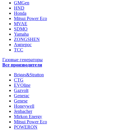
GMGen
HND
Honda
Mitsui Power Eco
MVAE
SDMO
Yamaha
ZONGSHEN
Амперос
ТСС
Газовые генераторы
Все производители
Briggs&Stratton
CTG
EVOline
Gazvolt
Generac
Genese
Honeywell
Jenbacher
Mirkon Energy
Mitsui Power Eco
POWERON