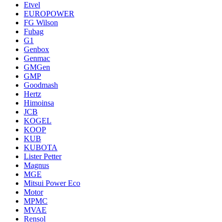
Etvel
EUROPOWER
FG Wilson
Fubag
G1
Genbox
Genmac
GMGen
GMP
Goodmash
Hertz
Himoinsa
JCB
KOGEL
KOOP
KUB
KUBOTA
Lister Petter
Magnus
MGE
Mitsui Power Eco
Motor
MPMC
MVAE
Rensol