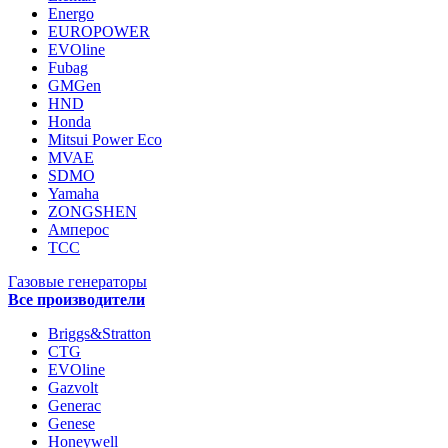
Energo
EUROPOWER
EVOline
Fubag
GMGen
HND
Honda
Mitsui Power Eco
MVAE
SDMO
Yamaha
ZONGSHEN
Амперос
ТСС
Газовые генераторы
Все производители
Briggs&Stratton
CTG
EVOline
Gazvolt
Generac
Genese
Honeywell