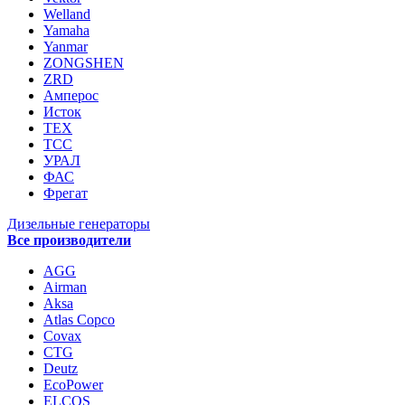
Welland
Yamaha
Yanmar
ZONGSHEN
ZRD
Амперос
Исток
ТЕХ
ТСС
УРАЛ
ФАС
Фрегат
Дизельные генераторы
Все производители
AGG
Airman
Aksa
Atlas Copco
Covax
CTG
Deutz
EcoPower
ELCOS