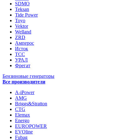
SDMO
Teksan
Tide Power
Toyo
Vektor
Welland
ZRD
Амперос
Исток
ТСС
УРАЛ
Фрегат
Бензиновые генераторы
Все производители
A-iPower
AMG
Briggs&Stratton
CTG
Elemax
Energo
EUROPOWER
EVOline
Fubag