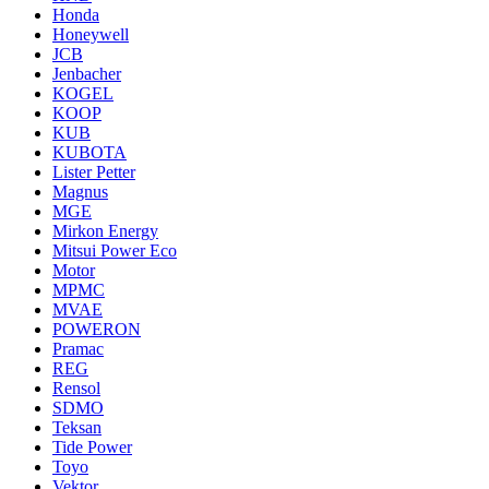
Honda
Honeywell
JCB
Jenbacher
KOGEL
KOOP
KUB
KUBOTA
Lister Petter
Magnus
MGE
Mirkon Energy
Mitsui Power Eco
Motor
MPMC
MVAE
POWERON
Pramac
REG
Rensol
SDMO
Teksan
Tide Power
Toyo
Vektor