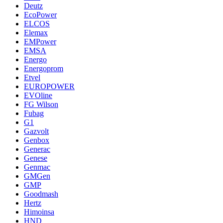
Deutz
EcoPower
ELCOS
Elemax
EMPower
EMSA
Energo
Energoprom
Etvel
EUROPOWER
EVOline
FG Wilson
Fubag
G1
Gazvolt
Genbox
Generac
Genese
Genmac
GMGen
GMP
Goodmash
Hertz
Himoinsa
HND