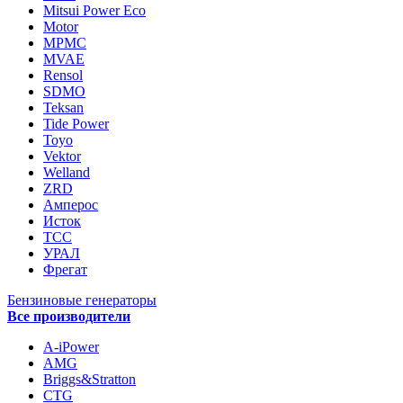
Mitsui Power Eco
Motor
MPMC
MVAE
Rensol
SDMO
Teksan
Tide Power
Toyo
Vektor
Welland
ZRD
Амперос
Исток
ТСС
УРАЛ
Фрегат
Бензиновые генераторы
Все производители
A-iPower
AMG
Briggs&Stratton
CTG