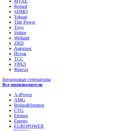
MVAE
Rensol
SDMO
Teksan
Tide Power
Toyo
Vektor
Welland
ZRD
Амперос
Исток
ТСС
УРАЛ
Фрегат
Бензиновые генераторы
Все производители
A-iPower
AMG
Briggs&Stratton
CTG
Elemax
Energo
EUROPOWER