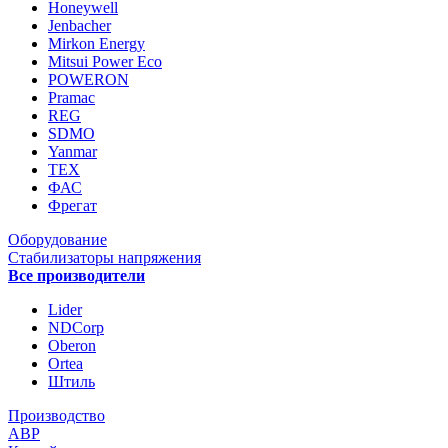
Honeywell
Jenbacher
Mirkon Energy
Mitsui Power Eco
POWERON
Pramac
REG
SDMO
Yanmar
ТЕХ
ФАС
Фрегат
Оборудование
Стабилизаторы напряжения
Все производители
Lider
NDCorp
Oberon
Ortea
Штиль
Производство
АВР