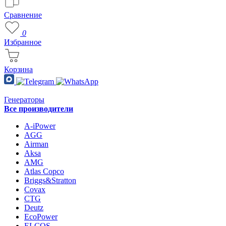
Сравнение
0
Избранное
Корзина
Генераторы
Все производители
A-iPower
AGG
Airman
Aksa
AMG
Atlas Copco
Briggs&Stratton
Covax
CTG
Deutz
EcoPower
ELCOS