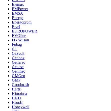
Elemax
EMPower
EMSA
Energo
Energoprom
Etvel
EUROPOWER
EVOline
FG Wilson
Fubag
G1
Gazvolt
Genbox
Generac
Genese
Genmac
GMGen
GMP
Goodmash
Hertz
Himoinsa
HND
Honda
Honeywell