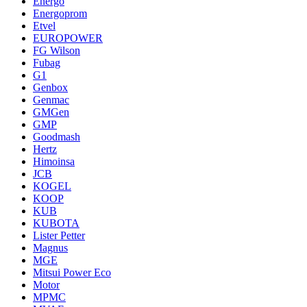
Energo
Energoprom
Etvel
EUROPOWER
FG Wilson
Fubag
G1
Genbox
Genmac
GMGen
GMP
Goodmash
Hertz
Himoinsa
JCB
KOGEL
KOOP
KUB
KUBOTA
Lister Petter
Magnus
MGE
Mitsui Power Eco
Motor
MPMC