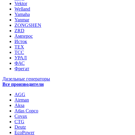
Vektor
Welland
Yamaha
Yanmar
ZONGSHEN
ZRD
Амперос
Исток
ТЕХ
ТСС
УРАЛ
ФАС
Фрегат
Дизельные генераторы
Все производители
AGG
Airman
Aksa
Atlas Copco
Covax
CTG
Deutz
EcoPower