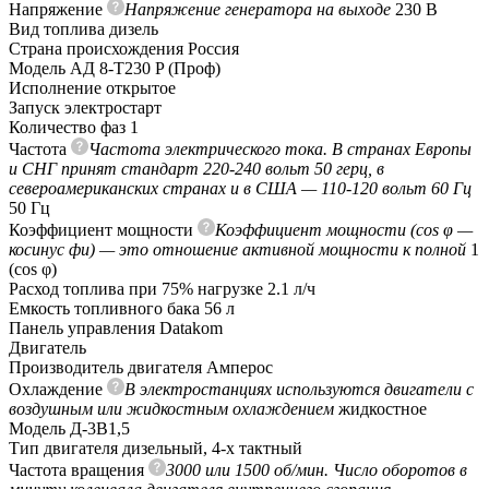
Напряжение
Напряжение генератора на выходе
230 В
Вид топлива
дизель
Страна происхождения
Россия
Модель
АД 8-Т230 P (Проф)
Исполнение
открытое
Запуск
электростарт
Количество фаз
1
Частота
Частота электрического тока. В странах Европы
и СНГ принят стандарт 220-240 вольт 50 герц, в
североамериканских странах и в США — 110-120 вольт 60 Гц
50 Гц
Коэффициент мощности
Коэффициент мощности (cos φ —
косинус фи) — это отношение активной мощности к полной
1
(сos φ)
Расход топлива при 75% нагрузке
2.1 л/ч
Емкость топливного бака
56 л
Панель управления
Datakom
Двигатель
Производитель двигателя
Амперос
Охлаждение
В электростанциях используются двигатели с
воздушным или жидкостным охлаждением
жидкостное
Модель
Д-3В1,5
Тип двигателя
дизельный, 4-х тактный
Частота вращения
3000 или 1500 об/мин. Число оборотов в