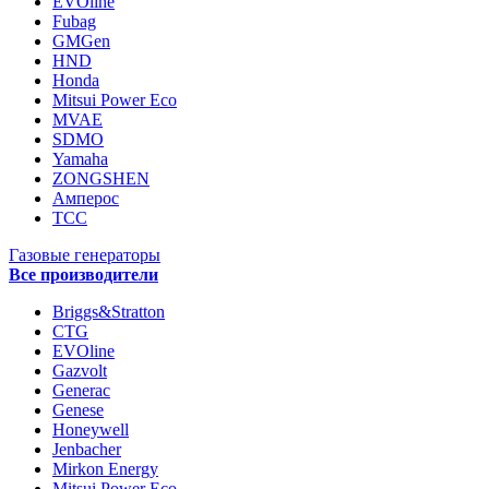
EVOline
Fubag
GMGen
HND
Honda
Mitsui Power Eco
MVAE
SDMO
Yamaha
ZONGSHEN
Амперос
ТСС
Газовые генераторы
Все производители
Briggs&Stratton
CTG
EVOline
Gazvolt
Generac
Genese
Honeywell
Jenbacher
Mirkon Energy
Mitsui Power Eco