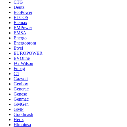
CTG
Deutz
EcoPower
ELCOS
Elemax
EMPower
EMSA
Energo
Energoprom
Etvel
EUROPOWER
EVOline
FG Wilson
Fubag
G1
Gazvolt
Genbox
Generac
Genese
Genmac
GMGen
GMP
Goodmash
Hertz
Himoinsa