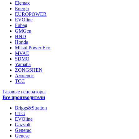
Elemax
Energo
EUROPOWER
EVOline
Fubag
GMGen
HND
Honda
Mitsui Power Eco
MVAE
SDMO
Yamaha
ZONGSHEN
Амперос
ТСС
Газовые генераторы
Все производители
Briggs&Stratton
CTG
EVOline
Gazvolt
Generac
Genese