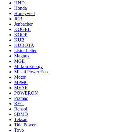
HND
Honda
Honeywell
JCB
Jenbacher
KOGEL
KOOP
KUB
KUBOTA
Lister Petter
Magnus
MGE
Mirkon Energy
Mitsui Power Eco
Motor
MPMC
MVAE
POWERON
Pramac
REG
Rensol
SDMO
Teksan
Tide Power
Toyo