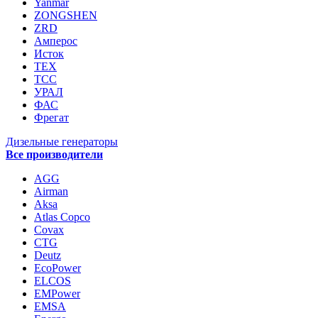
Yanmar
ZONGSHEN
ZRD
Амперос
Исток
ТЕХ
ТСС
УРАЛ
ФАС
Фрегат
Дизельные генераторы
Все производители
AGG
Airman
Aksa
Atlas Copco
Covax
CTG
Deutz
EcoPower
ELCOS
EMPower
EMSA