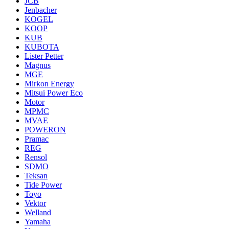
JCB
Jenbacher
KOGEL
KOOP
KUB
KUBOTA
Lister Petter
Magnus
MGE
Mirkon Energy
Mitsui Power Eco
Motor
MPMC
MVAE
POWERON
Pramac
REG
Rensol
SDMO
Teksan
Tide Power
Toyo
Vektor
Welland
Yamaha