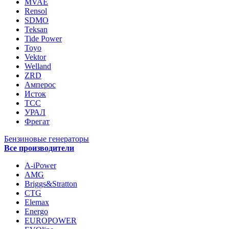
MVAE
Rensol
SDMO
Teksan
Tide Power
Toyo
Vektor
Welland
ZRD
Амперос
Исток
ТСС
УРАЛ
Фрегат
Бензиновые генераторы
Все производители
A-iPower
AMG
Briggs&Stratton
CTG
Elemax
Energo
EUROPOWER