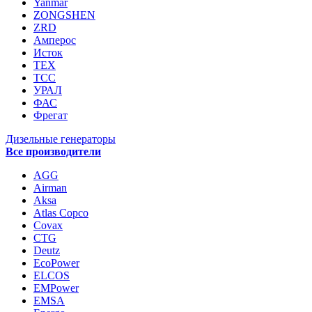
Yanmar
ZONGSHEN
ZRD
Амперос
Исток
ТЕХ
ТСС
УРАЛ
ФАС
Фрегат
Дизельные генераторы
Все производители
AGG
Airman
Aksa
Atlas Copco
Covax
CTG
Deutz
EcoPower
ELCOS
EMPower
EMSA