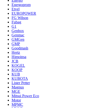
Energo
Energoprom
Etvel
EUROPOWER
FG Wilson
Fubag
G1
Genbox
Genmac
GMGen
GMP
Goodmash
Hertz
Himoinsa
JCB
KOGEL
KOOP
KUB
KUBOTA
Lister Petter
Magnus
MGE
Mitsui Power Eco
Motor
MPMC