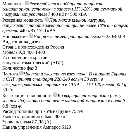
Мощность
Рекомендуется подбирать мощность
генераторной установки с запасом 15%-20% от суммарной
нагрузки потребителей
400 кВт / 500 кВА
Резервная мощность
При максимальной нагрузке,
допускается работа электростанции не более 10% от общего
времени
440 кВт / 550 кВА
Напряжение
Напряжение генератора на выходе
230/400 В
Вид топлива
дизель
Страна происхождения
Россия
Модель
АД 400-Т400
Исполнение
открытое
Запуск
автоматический (АВР)
Количество фаз
3
Частота
Частота электрического тока. В странах Европы
и СНГ принят стандарт 220-240 вольт 50 герц, в
североамериканских странах и в США — 110-120 вольт 60 Гц
50 Гц
Коэффициент мощности
Коэффициент мощности (cos φ —
косинус фи) — это отношение активной мощности к полной
0.8 (сos φ)
Расход топлива при 75% нагрузке
75 л/ч
Емкость топливного бака
900 л
Уровень шума
87 Дб (А)
Панель управления
Амперос 6120