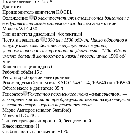
Номинальный ток
725 А
Двигатель
Производитель двигателя
KÖGEL
Охлаждение
В электростанциях используются двигатели с
воздушным или жидкостным охлаждением
жидкостное
Модель
WLG450
Тип двигателя
дизельный, 4-х тактный
Частота вращения
3000 или 1500 об/мин. Число оборотов в
минуту коленвала двигателя внутреннего сгорания,
установленного в электростанции. Двигатели с 1500 об/мин
имеют больший моторесурс и низкий уровень шума
1500 об/
мин
Количество цилиндров
6
Рабочий объём
15 л
Регулятор оборотов
электронный
Рекомендуемый тип масла
SAE СF-4/CH-4, 10W40 или 10W30
Объем масла в двигателе
35 л
Генератор
Генератор переменного тока «альтернатор» —
электрическая машина, преобразующая механическую энергию
в электрическую энергию переменного тока
Марка
Амперос (аналог Stamford)
Модель
HC534СD
Тип генератора
синхронный, бесщеточный
Класс изоляции
H
Стабильность напряжения
±1 %