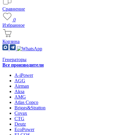
Сравнение
0
Избранное
Корзина
Генераторы
Все производители
A-iPower
AGG
Airman
Aksa
AMG
Atlas Copco
Briggs&Stratton
Covax
CTG
Deutz
EcoPower
ELCOS