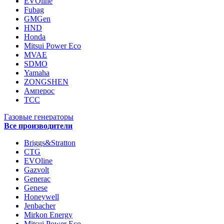
EVOline
Fubag
GMGen
HND
Honda
Mitsui Power Eco
MVAE
SDMO
Yamaha
ZONGSHEN
Амперос
ТСС
Газовые генераторы
Все производители
Briggs&Stratton
CTG
EVOline
Gazvolt
Generac
Genese
Honeywell
Jenbacher
Mirkon Energy
Mitsui Power Eco