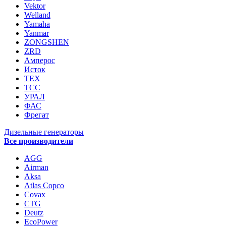
Vektor
Welland
Yamaha
Yanmar
ZONGSHEN
ZRD
Амперос
Исток
ТЕХ
ТСС
УРАЛ
ФАС
Фрегат
Дизельные генераторы
Все производители
AGG
Airman
Aksa
Atlas Copco
Covax
CTG
Deutz
EcoPower