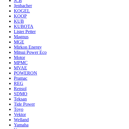
JCB
Jenbacher
KOGEL
KOOP
KUB
KUBOTA
Lister Petter
Magnus
MGE
Mirkon Energy
Mitsui Power Eco
Motor
MPMC
MVAE
POWERON
Pramac
REG
Rensol
SDMO
Teksan
Tide Power
Toyo
Vektor
Welland
Yamaha