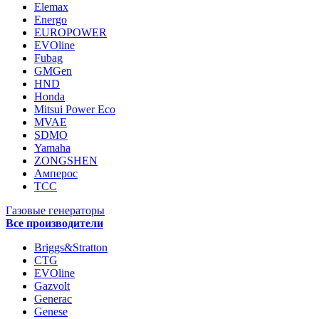
Elemax
Energo
EUROPOWER
EVOline
Fubag
GMGen
HND
Honda
Mitsui Power Eco
MVAE
SDMO
Yamaha
ZONGSHEN
Амперос
ТСС
Газовые генераторы
Все производители
Briggs&Stratton
CTG
EVOline
Gazvolt
Generac
Genese