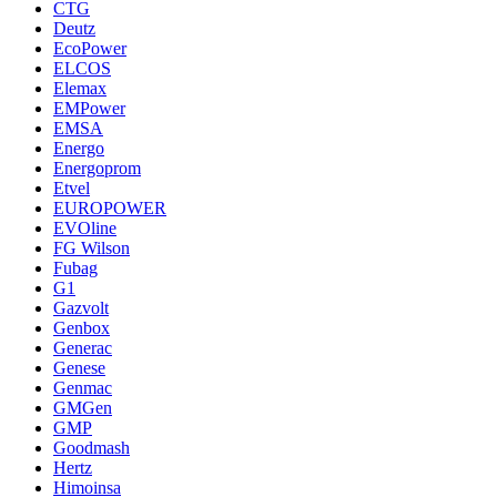
CTG
Deutz
EcoPower
ELCOS
Elemax
EMPower
EMSA
Energo
Energoprom
Etvel
EUROPOWER
EVOline
FG Wilson
Fubag
G1
Gazvolt
Genbox
Generac
Genese
Genmac
GMGen
GMP
Goodmash
Hertz
Himoinsa