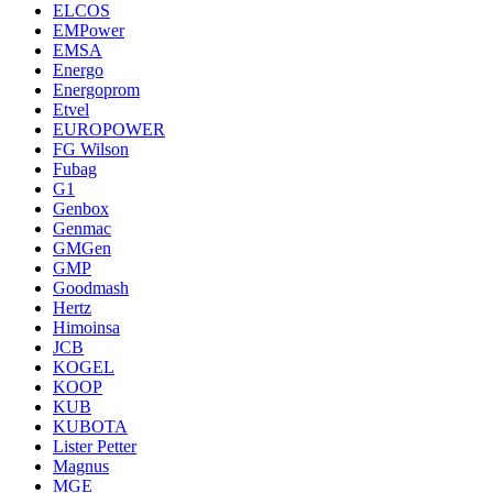
ELCOS
EMPower
EMSA
Energo
Energoprom
Etvel
EUROPOWER
FG Wilson
Fubag
G1
Genbox
Genmac
GMGen
GMP
Goodmash
Hertz
Himoinsa
JCB
KOGEL
KOOP
KUB
KUBOTA
Lister Petter
Magnus
MGE