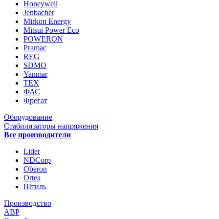
Honeywell
Jenbacher
Mirkon Energy
Mitsui Power Eco
POWERON
Pramac
REG
SDMO
Yanmar
ТЕХ
ФАС
Фрегат
Оборудование
Стабилизаторы напряжения
Все производители
Lider
NDCorp
Oberon
Ortea
Штиль
Производство
АВР