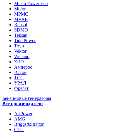
Mitsui Power Eco
Motor
MPMC
MVAE
Rensol
SDMO
Teksan
Tide Power
Toyo
Vektor
Welland
ZRD
Амперос
Исток
ТСС
УРАЛ
Фрегат
Бензиновые генераторы
Все производители
A-iPower
AMG
Briggs&Stratton
CTG