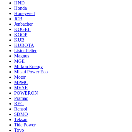
HND
Honda
Honeywell
JCB
Jenbacher
KOGEL
KOOP
KUB
KUBOTA
Lister Petter
Magnus
MGE
Mirkon Energy
Mitsui Power Eco
Motor
MPMC
MVAE
POWERON
Pramac
REG
Rensol
SDMO
Teksan
Tide Power
Toyo