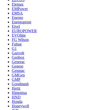
Elemax
EMPower
EMSA
Energo
Energoprom
Etvel
EUROPOWER
EVOline
FG Wilson
Fubag
G1
Gazvolt
Genbox
Generac
Genese
Genmac
GMGen
GMP
Goodmash
Hertz
Himoinsa
HND
Honda
Honeywell