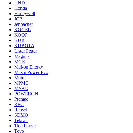
HND
Honda
Honeywell
JCB
Jenbacher
KOGEL
KOOP
KUB
KUBOTA
Lister Petter
Magnus
MGE
Mirkon Energy
Mitsui Power Eco
Motor
MPMC
MVAE
POWERON
Pramac
REG
Rensol
SDMO
Teksan
Tide Power
Toyo