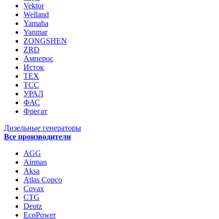
Vektor
Welland
Yamaha
Yanmar
ZONGSHEN
ZRD
Амперос
Исток
ТЕХ
ТСС
УРАЛ
ФАС
Фрегат
Дизельные генераторы
Все производители
AGG
Airman
Aksa
Atlas Copco
Covax
CTG
Deutz
EcoPower