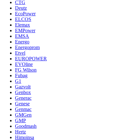
CTG
Deutz
EcoPower
ELCOS
Elemax
EMPower
EMSA
Energo
Energoprom
Etvel
EUROPOWER
EVOline
FG Wilson
Fubag
G1
Gazvolt
Genbox
Generac
Genese
Genmac
GMGen
GMP
Goodmash
Hertz
Himoinsa