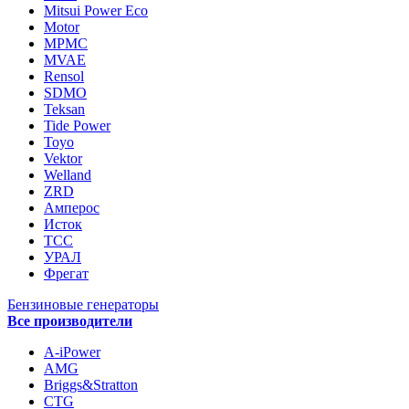
Mitsui Power Eco
Motor
MPMC
MVAE
Rensol
SDMO
Teksan
Tide Power
Toyo
Vektor
Welland
ZRD
Амперос
Исток
ТСС
УРАЛ
Фрегат
Бензиновые генераторы
Все производители
A-iPower
AMG
Briggs&Stratton
CTG