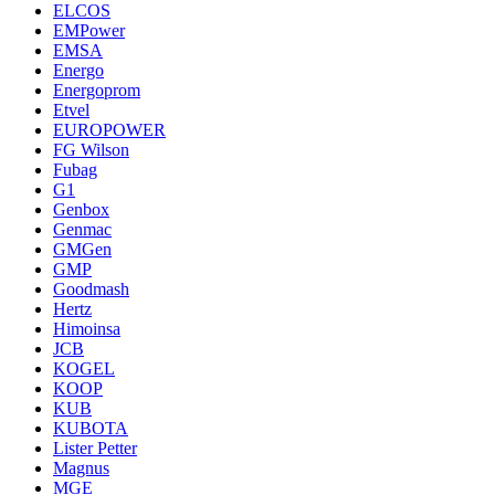
ELCOS
EMPower
EMSA
Energo
Energoprom
Etvel
EUROPOWER
FG Wilson
Fubag
G1
Genbox
Genmac
GMGen
GMP
Goodmash
Hertz
Himoinsa
JCB
KOGEL
KOOP
KUB
KUBOTA
Lister Petter
Magnus
MGE