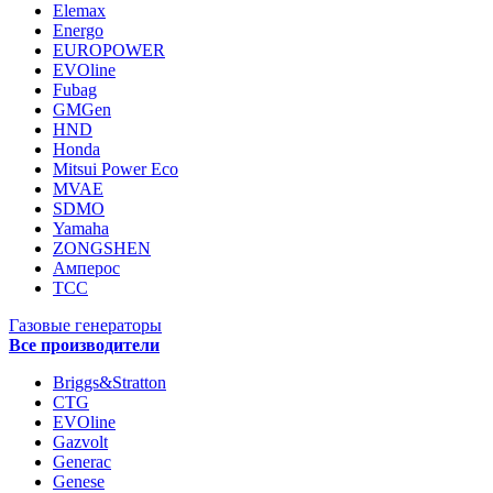
Elemax
Energo
EUROPOWER
EVOline
Fubag
GMGen
HND
Honda
Mitsui Power Eco
MVAE
SDMO
Yamaha
ZONGSHEN
Амперос
ТСС
Газовые генераторы
Все производители
Briggs&Stratton
CTG
EVOline
Gazvolt
Generac
Genese