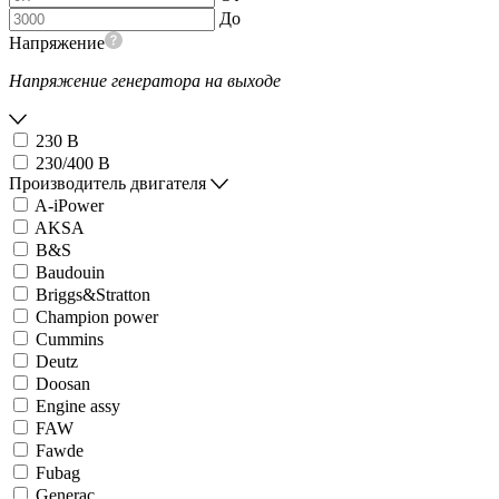
До
Напряжение
Напряжение генератора на выходе
230 В
230/400 В
Производитель двигателя
A-iPower
AKSA
B&S
Baudouin
Briggs&Stratton
Champion power
Cummins
Deutz
Doosan
Engine assy
FAW
Fawde
Fubag
Generac