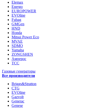
Elemax
Energo
EUROPOWER
EVOline
Fubag
GMGen
HND
Honda
Mitsui Power Eco
MVAE
SDMO
Yamaha
ZONGSHEN
Амперос
ТСС
Газовые генераторы
Все производители
Briggs&Stratton
CTG
EVOline
Gazvolt
Generac
Genese