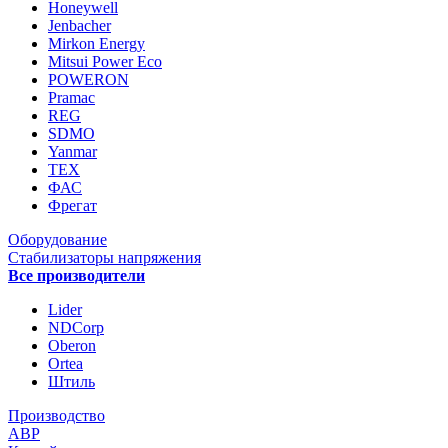
Honeywell
Jenbacher
Mirkon Energy
Mitsui Power Eco
POWERON
Pramac
REG
SDMO
Yanmar
ТЕХ
ФАС
Фрегат
Оборудование
Стабилизаторы напряжения
Все производители
Lider
NDCorp
Oberon
Ortea
Штиль
Производство
АВР