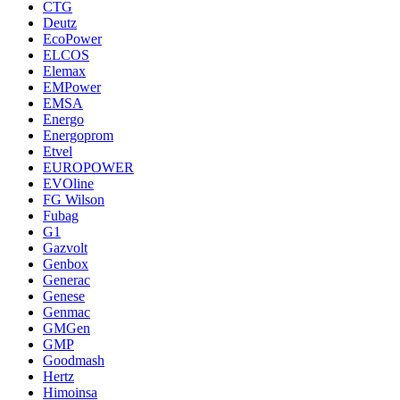
CTG
Deutz
EcoPower
ELCOS
Elemax
EMPower
EMSA
Energo
Energoprom
Etvel
EUROPOWER
EVOline
FG Wilson
Fubag
G1
Gazvolt
Genbox
Generac
Genese
Genmac
GMGen
GMP
Goodmash
Hertz
Himoinsa