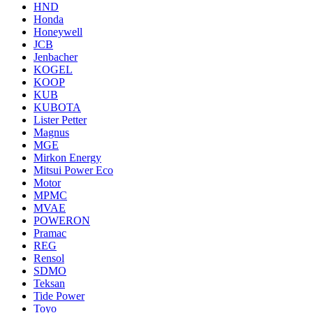
HND
Honda
Honeywell
JCB
Jenbacher
KOGEL
KOOP
KUB
KUBOTA
Lister Petter
Magnus
MGE
Mirkon Energy
Mitsui Power Eco
Motor
MPMC
MVAE
POWERON
Pramac
REG
Rensol
SDMO
Teksan
Tide Power
Toyo