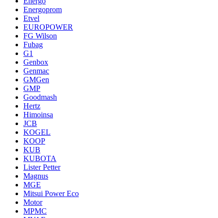
Energo
Energoprom
Etvel
EUROPOWER
FG Wilson
Fubag
G1
Genbox
Genmac
GMGen
GMP
Goodmash
Hertz
Himoinsa
JCB
KOGEL
KOOP
KUB
KUBOTA
Lister Petter
Magnus
MGE
Mitsui Power Eco
Motor
MPMC