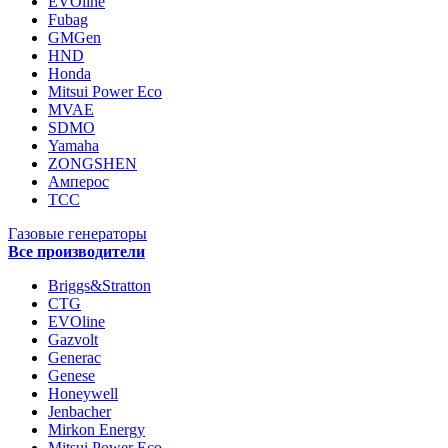
EVOline
Fubag
GMGen
HND
Honda
Mitsui Power Eco
MVAE
SDMO
Yamaha
ZONGSHEN
Амперос
ТСС
Газовые генераторы
Все производители
Briggs&Stratton
CTG
EVOline
Gazvolt
Generac
Genese
Honeywell
Jenbacher
Mirkon Energy
Mitsui Power Eco