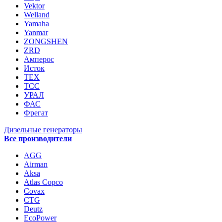
Vektor
Welland
Yamaha
Yanmar
ZONGSHEN
ZRD
Амперос
Исток
ТЕХ
ТСС
УРАЛ
ФАС
Фрегат
Дизельные генераторы
Все производители
AGG
Airman
Aksa
Atlas Copco
Covax
CTG
Deutz
EcoPower