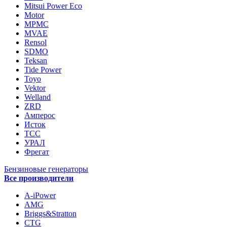
Mitsui Power Eco
Motor
MPMC
MVAE
Rensol
SDMO
Teksan
Tide Power
Toyo
Vektor
Welland
ZRD
Амперос
Исток
ТСС
УРАЛ
Фрегат
Бензиновые генераторы
Все производители
A-iPower
AMG
Briggs&Stratton
CTG