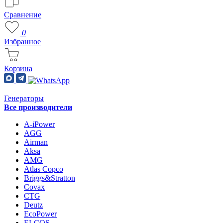
Сравнение
0
Избранное
Корзина
Генераторы
Все производители
A-iPower
AGG
Airman
Aksa
AMG
Atlas Copco
Briggs&Stratton
Covax
CTG
Deutz
EcoPower
ELCOS