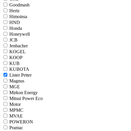
Goodmash
Hertz
Himoinsa
HND
Honda
Honeywell
JCB
Jenbacher
KOGEL
KOOP
KUB
KUBOTA
Lister Petter
Magnus
MGE
Mirkon Energy
Mitsui Power Eco
Motor
MPMC
MVAE
POWERON
Pramac