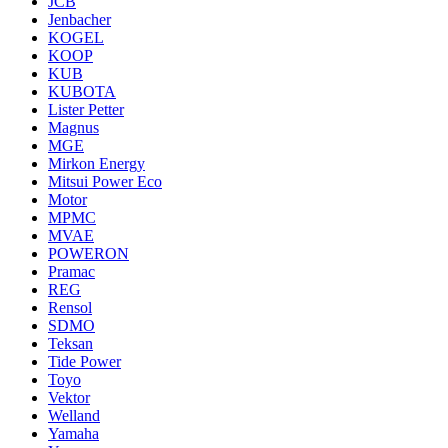
JCB
Jenbacher
KOGEL
KOOP
KUB
KUBOTA
Lister Petter
Magnus
MGE
Mirkon Energy
Mitsui Power Eco
Motor
MPMC
MVAE
POWERON
Pramac
REG
Rensol
SDMO
Teksan
Tide Power
Toyo
Vektor
Welland
Yamaha