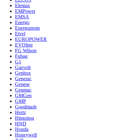
Elemax
EMPower
EMSA
Energo
Energoprom
Etvel
EUROPOWER
EVOline
FG Wilson
Fubag
G1
Gazvolt
Genbox
Generac
Genese
Genmac
GMGen
GMP
Goodmash
Hertz
Himoinsa
HND
Honda
Honeywell