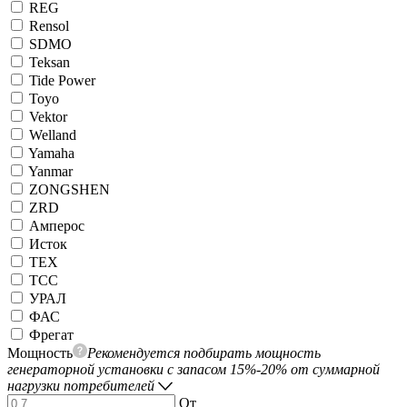
REG
Rensol
SDMO
Teksan
Tide Power
Toyo
Vektor
Welland
Yamaha
Yanmar
ZONGSHEN
ZRD
Амперос
Исток
ТЕХ
ТСС
УРАЛ
ФАС
Фрегат
Мощность
Рекомендуется подбирать мощность
генераторной установки с запасом 15%-20% от суммарной
нагрузки потребителей
От