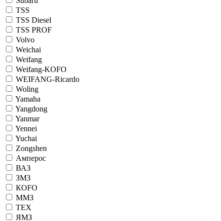
Subaru
TSS
TSS Diesel
TSS PROF
Volvo
Weichai
Weifang
Weifang-KOFO
WEIFANG-Ricardo
Woling
Yamaha
Yangdong
Yanmar
Yennei
Yuchai
Zongshen
Амперос
ВАЗ
ЗМЗ
КОFO
ММЗ
ТЕХ
ЯМЗ