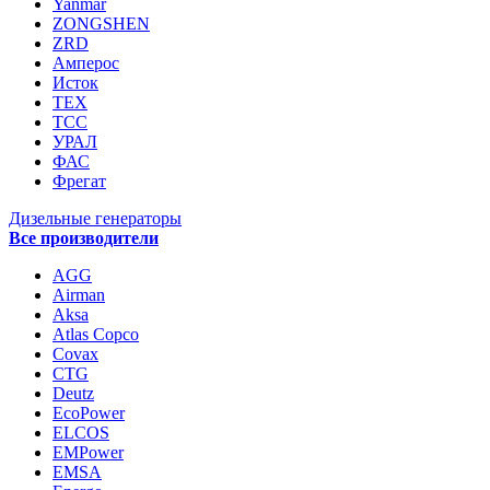
Yanmar
ZONGSHEN
ZRD
Амперос
Исток
ТЕХ
ТСС
УРАЛ
ФАС
Фрегат
Дизельные генераторы
Все производители
AGG
Airman
Aksa
Atlas Copco
Covax
CTG
Deutz
EcoPower
ELCOS
EMPower
EMSA