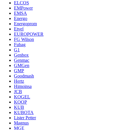
ELCOS
EMPower
EMSA
Energo
Energoprom
Etvel
EUROPOWER
FG Wilson
Fubag
G1
Genbox
Genmac
GMGen
GMP
Goodmash
Hertz
Himoinsa
JCB
KOGEL
KOOP
KUB
KUBOTA
Lister Petter
Magnus
MGE