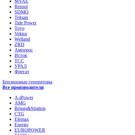
MVAE
Rensol
SDMO
Teksan
Tide Power
Toyo
Vektor
Welland
ZRD
Амперос
Исток
ТСС
УРАЛ
Фрегат
Бензиновые генераторы
Все производители
A-iPower
AMG
Briggs&Stratton
CTG
Elemax
Energo
EUROPOWER