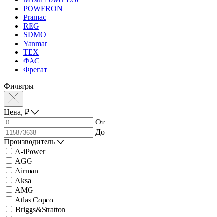
POWERON
Pramac
REG
SDMO
Yanmar
ТЕХ
ФАС
Фрегат
Фильтры
Цена,
₽
От
До
Производитель
A-iPower
AGG
Airman
Aksa
AMG
Atlas Copco
Briggs&Stratton