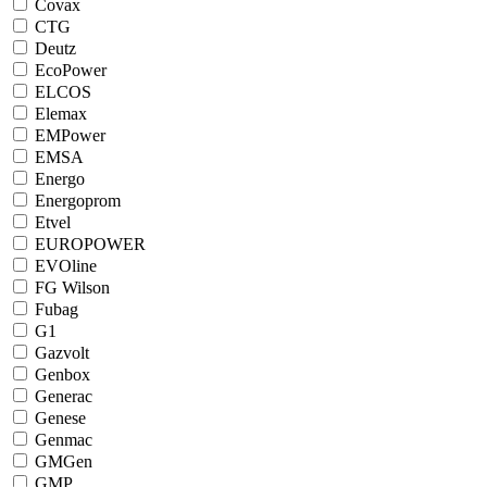
Covax
CTG
Deutz
EcoPower
ELCOS
Elemax
EMPower
EMSA
Energo
Energoprom
Etvel
EUROPOWER
EVOline
FG Wilson
Fubag
G1
Gazvolt
Genbox
Generac
Genese
Genmac
GMGen
GMP