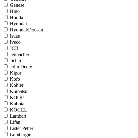
Genese
Hino
Honda
Hyundai
Hyundai/Doosan
Isuzu
Iveco
JCB
Jenbacher
Jichai
John Deere
Kipor
Kofo
Kohler
Komatsu
KOOP
Kubota
KÖGEL
Lambert
Lifan
Lister Petter
Lombargini