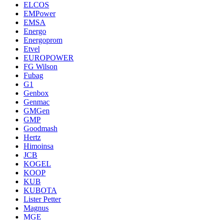
ELCOS
EMPower
EMSA
Energo
Energoprom
Etvel
EUROPOWER
FG Wilson
Fubag
G1
Genbox
Genmac
GMGen
GMP
Goodmash
Hertz
Himoinsa
JCB
KOGEL
KOOP
KUB
KUBOTA
Lister Petter
Magnus
MGE