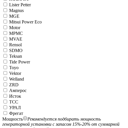
Lister Petter
Magnus
MGE
Mitsui Power Eco
Motor
MPMC
MVAE
Rensol
SDMO
Teksan
Tide Power
Toyo
Vektor
Welland
ZRD
Амперос
Исток
ТСС
УРАЛ
Фрегат
Мощность
Рекомендуется подбирать мощность
генераторной установки с запасом 15%-20% от суммарной