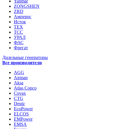
Yanmar
ZONGSHEN
ZRD
Амперос
Исток
ТЕХ
ТСС
УРАЛ
ФАС
Фрегат
Дизельные генераторы
Все производители
AGG
Airman
Aksa
Atlas Copco
Covax
CTG
Deutz
EcoPower
ELCOS
EMPower
EMSA