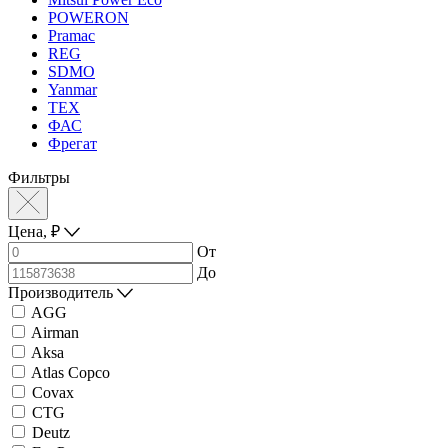
POWERON
Pramac
REG
SDMO
Yanmar
ТЕХ
ФАС
Фрегат
Фильтры
Цена,
₽
От
До
Производитель
AGG
Airman
Aksa
Atlas Copco
Covax
CTG
Deutz