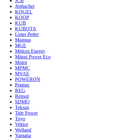
JCB
Jenbacher
KOGEL
KOOP
KUB
KUBOTA
Lister Petter
Magnus
MGE
Mirkon Energy
Mitsui Power Eco
Motor
MPMC
MVAE
POWERON
Pramac
REG
Rensol
SDMO
Teksan
Tide Power
Toyo
Vektor
Welland
Yamaha