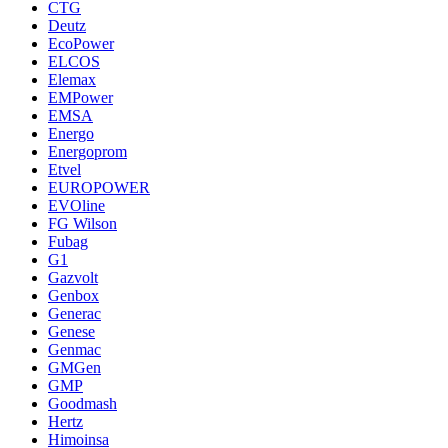
CTG
Deutz
EcoPower
ELCOS
Elemax
EMPower
EMSA
Energo
Energoprom
Etvel
EUROPOWER
EVOline
FG Wilson
Fubag
G1
Gazvolt
Genbox
Generac
Genese
Genmac
GMGen
GMP
Goodmash
Hertz
Himoinsa