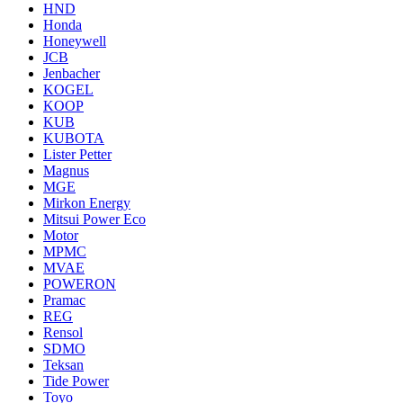
HND
Honda
Honeywell
JCB
Jenbacher
KOGEL
KOOP
KUB
KUBOTA
Lister Petter
Magnus
MGE
Mirkon Energy
Mitsui Power Eco
Motor
MPMC
MVAE
POWERON
Pramac
REG
Rensol
SDMO
Teksan
Tide Power
Toyo