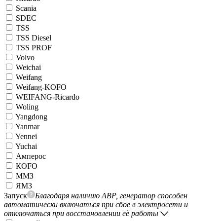
Scania
SDEC
TSS
TSS Diesel
TSS PROF
Volvo
Weichai
Weifang
Weifang-KOFO
WEIFANG-Ricardo
Woling
Yangdong
Yanmar
Yennei
Yuchai
Амперос
КОFO
ММЗ
ЯМЗ
Запуск
Благодаря наличию АВР, генератор способен
автоматически включаться при сбое в электросети и
отключаться при восстановлении её работы