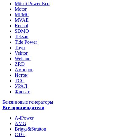
Mitsui Power Eco
Motor
MPMC
MVAE
Rensol
SDMO
Teksan
Tide Power
Toyo
Vektor
Welland
ZRD
Амперос
Исток
ТСС
УРАЛ
Фрегат
Бензиновые генераторы
Все производители
A-iPower
AMG
Briggs&Stratton
CTG