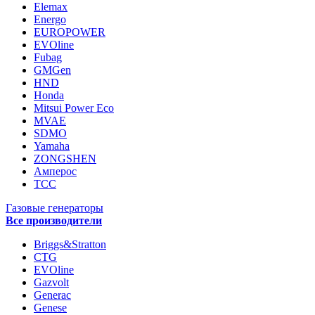
Elemax
Energo
EUROPOWER
EVOline
Fubag
GMGen
HND
Honda
Mitsui Power Eco
MVAE
SDMO
Yamaha
ZONGSHEN
Амперос
ТСС
Газовые генераторы
Все производители
Briggs&Stratton
CTG
EVOline
Gazvolt
Generac
Genese