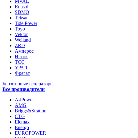
MVAE
Rensol
SDMO
Teksan
Tide Power
Toyo
Vektor
Welland
ZRD
Амперос
Исток
ТСС
УРАЛ
Фрегат
Бензиновые генераторы
Все производители
A-iPower
AMG
Briggs&Stratton
CTG
Elemax
Energo
EUROPOWER