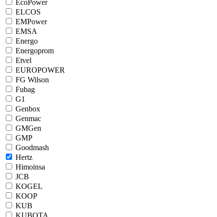
EcoPower
ELCOS
EMPower
EMSA
Energo
Energoprom
Etvel
EUROPOWER
FG Wilson
Fubag
G1
Genbox
Genmac
GMGen
GMP
Goodmash
Hertz
Himoinsa
JCB
KOGEL
KOOP
KUB
KUBOTA