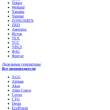
Vektor
Welland
Yamaha
Yanmar
ZONGSHEN
ZRD
Амперос
Исток
ТЕХ
ТСС
УРАЛ
ФАС
Фрегат
Дизельные генераторы
Все производители
AGG
Airman
Aksa
Atlas Copco
Covax
CTG
Deutz
EcoPower