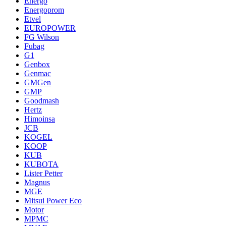
Energo
Energoprom
Etvel
EUROPOWER
FG Wilson
Fubag
G1
Genbox
Genmac
GMGen
GMP
Goodmash
Hertz
Himoinsa
JCB
KOGEL
KOOP
KUB
KUBOTA
Lister Petter
Magnus
MGE
Mitsui Power Eco
Motor
MPMC