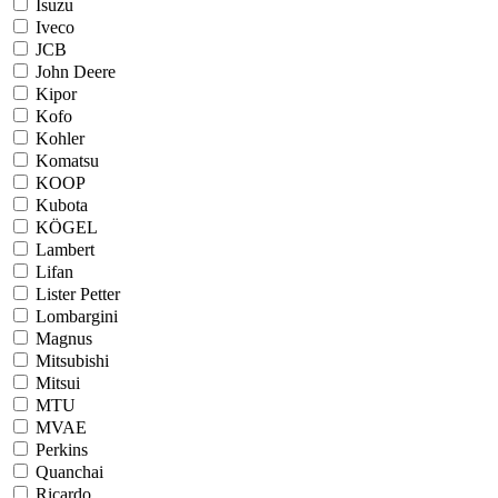
Isuzu
Iveco
JCB
John Deere
Kipor
Kofo
Kohler
Komatsu
KOOP
Kubota
KÖGEL
Lambert
Lifan
Lister Petter
Lombargini
Magnus
Mitsubishi
Mitsui
MTU
MVAE
Perkins
Quanchai
Ricardo