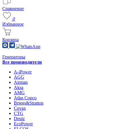
Сравнение
0
Избранное
Корзина
Генераторы
Все производители
A-iPower
AGG
Airman
Aksa
AMG
Atlas Copco
Briggs&Stratton
Covax
CTG
Deutz
EcoPower
ELCOS