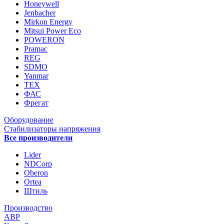
Honeywell
Jenbacher
Mirkon Energy
Mitsui Power Eco
POWERON
Pramac
REG
SDMO
Yanmar
ТЕХ
ФАС
Фрегат
Оборудование
Стабилизаторы напряжения
Все производители
Lider
NDCorp
Oberon
Ortea
Штиль
Производство
АВР