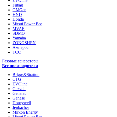
EVOline
Fubag
GMGen
HND
Honda
Mitsui Power Eco
MVAE
SDMO
Yamaha
ZONGSHEN
Амперос
ТСС
Газовые генераторы
Все производители
Briggs&Stratton
CTG
EVOline
Gazvolt
Generac
Genese
Honeywell
Jenbacher
Mirkon Energy
Mitsui Power Eco