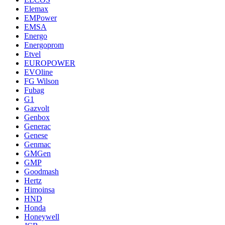
Elemax
EMPower
EMSA
Energo
Energoprom
Etvel
EUROPOWER
EVOline
FG Wilson
Fubag
G1
Gazvolt
Genbox
Generac
Genese
Genmac
GMGen
GMP
Goodmash
Hertz
Himoinsa
HND
Honda
Honeywell